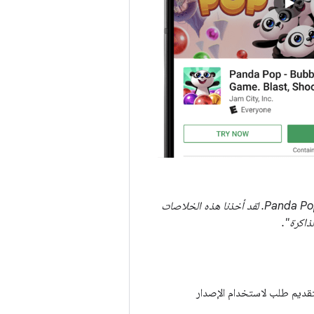
"كان إنشاء التطبيق الفوري فرصة رائعة لشركة Jam City لمعرفة الجوانب التي يمكن تحسينها في Panda Pop. لقد أخذنا هذه الخلاصات
ذاكرة".
قديم طلب لاستخدام الإصدار