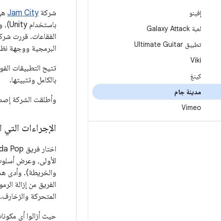
شركة
Jam City
هي 
إفينو
باست
لعبة Galaxy Attack
تطبيق Ultimate Guitar
البرمجية ووجهة نظره
Viki
كينغ
بالكامل وتثبيتها.
مدينة جام
وأطلقت الشركة إصدار
Vimeo
الإجراءات التي ا
الأولى، وعرض أسلوب 
والخريطة). وأدى هذا
الفريق من إزالة الر
المتحركة والزخارف.
حيث أزالوا أي مكون