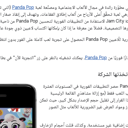
مطوّرة رائدة في مجال الألعاب الاجتماعية ومصنِّعة لعبة
Panda Pop
(التي ت
خدام Unity)، وهي لعبة تحقِّق أعلى الأرباح من ألعاب إطلاق الفقاعات، وتهدف إلى إنقاذ صغار ال
الفقاعات. قررت شركة Jam City الاستفادة من الت
ا التصميمية، فضلاً عن معرفة ما إذا كان بإمكانها اكتساب لاعبين ذوي جودة عال
تتيح التطبيقات الفورية للّاعبين Panda Pop الحصول على تجربة لعب كاملة على الفور بدو
ًا فوريًا من
Panda Pop
، يمكنك تشغيله بالنقر على زر "التجربة الآن" في بطاقة ب
تخذتها الشركة
اختار فريق Panda Pop حصر التطبيقات الفورية في المستويات العشرة
اللعب فقط (مع إزالة مشاهدَي القائمة الرئيسية
 القرار إلى تقليل حجم الإصدار بشكل كبير، حيث تمكن
موز ومواد العرض غير الضرورية للألعاب مثل الصور
ات إضافية غير مستخدمة، وكذلك قللت أحجام الزخارف