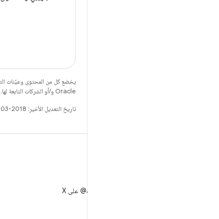
يخضع كل من المحتوى وعيّنات الت
Oracle و/أو الشركات التابعة لها.
تاريخ التعديل الأخير: 2018-03-19 (حسب التوقيت العالمي المتفَّق عليه)
X
متابعة AndroidDev@ على X