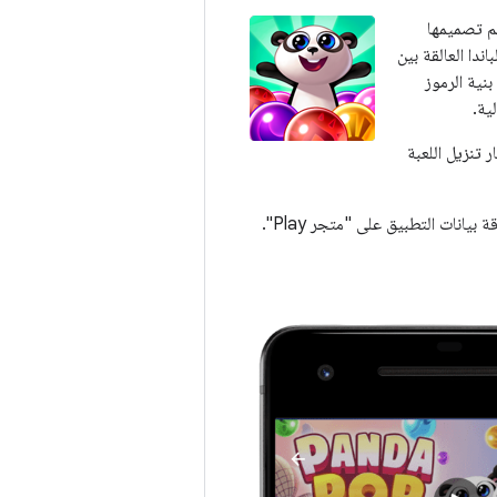
م تصميمها
باندا العالقة بين
طبيقات الفورية لتحسين Panda Pop من ناحية بنية الرموز
ية.
ن انتظار تنزيل اللعبة
يانات التطبيق على "متجر Play".