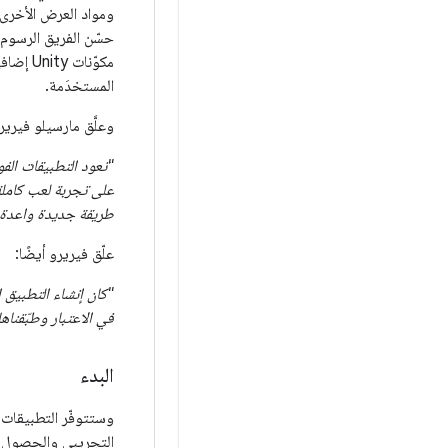
ومواد العرض الأخرى 
حسّن الفريق الرسوم 
مكوّنات Unity إضافية مختلفة، وأزالوا جميع
المستخدَمة.
وعلَّق مارسيلو فيري
"تعود التطبيقات الفو
على تجربة لعب كاملة
طريقة جديدة واعدة 
علّق فيريرو أيضًا:
في الاعتبار وطبّقناه
البدء
وستتوفّر التطبيقات 
التجريبي والحصول ع