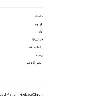
مزيد من المعلومات حول نظام
استكشاف
التشغيل ANDROID
ألعاب فيديو
Android
تعلُم الآلة
Android for Enterprise
الصحة واللياقة
الأمان
الكاميرا والوسائط
المصدر
الخصوصية
الأخبار
شبكة الجيل الخامس
المدوّنة
ملفات بودكاست
oud Platform
Firebase
Chrome
Android