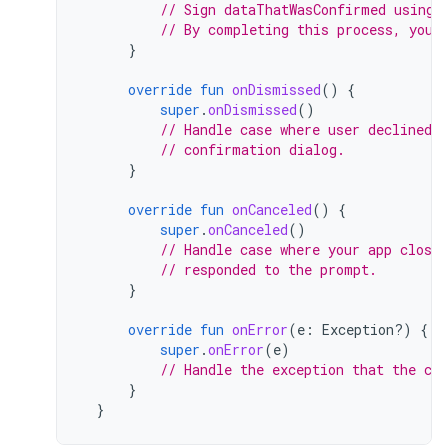
// Sign dataThatWasConfirmed using 
// By completing this process, you 
}
override
fun
onDismissed
()
{
super
.
onDismissed
()
// Handle case where user declined 
// confirmation dialog.
}
override
fun
onCanceled
()
{
super
.
onCanceled
()
// Handle case where your app closed
// responded to the prompt.
}
override
fun
onError
(
e
:
Exception?)
{
super
.
onError
(
e
)
// Handle the exception that the cal
}
}