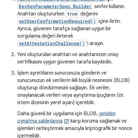
KeyGenParameterSpec.Builder
sınıfını kullanın.
Anahtarı oluştururken
true
değerini
setUserConfirmationRequired()
içine iletin.
Ayrıca, güvenen tarafça sağlanan uygun bir
sorgulama değeri ileterek
setAttestationChallenge()
'ı arayın.
Yeni oluşturulan anahtarı ve anahtarınızın onay
sertifikasını uygun güvenen tarafa kaydedin.
İşlem ayrıntılarını sunucunuza gönderin ve
sunucunuzun
ek verilerin
ikili büyük nesnesini (BLOB)
oluşturup döndürmesini sağlayın. Ek veriler,
onaylanacak verileri veya ayrıştırma ipuçlarını (ör.
istem dizesinin yerel ayarı) içerebilir.
Daha güvenli bir uygulama için BLOB,
yeniden
oynatma saldırılarına
karşı koruma sağlamak ve
işlemleri netleştirmek amacıyla kriptografik bir nonce
içermelidir.