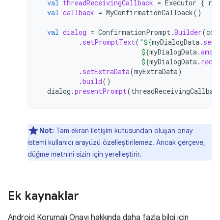
val
threadReceivingCallback
=
Executor
{
run
val
callback
=
MyConfirmationCallback
()
val
dialog
=
ConfirmationPrompt
.
Builder
(
con
.
setPromptText
(
"
${
myDialogData
.
send
${
myDialogData
.
amou
${
myDialogData
.
rece
.
setExtraData
(
myExtraData
)
.
build
()
dialog
.
presentPrompt
(
threadReceivingCallbac
Not:
Tam ekran iletişim kutusundan oluşan onay
istemi kullanıcı arayüzü özelleştirilemez. Ancak çerçeve,
düğme metnini sizin için yerelleştirir.
Ek kaynaklar
Android Korumalı Onayı hakkında daha fazla bilgi için