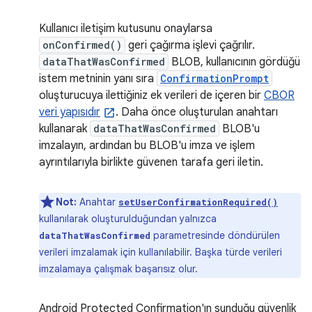
Kullanıcı iletişim kutusunu onaylarsa
onConfirmed()
geri çağırma işlevi çağrılır.
dataThatWasConfirmed
BLOB, kullanıcının gördüğü
istem metninin yanı sıra
ConfirmationPrompt
oluşturucuya ilettiğiniz ek verileri de içeren bir
CBOR
veri yapısıdır
. Daha önce oluşturulan anahtarı
kullanarak
dataThatWasConfirmed
BLOB'u
imzalayın, ardından bu BLOB'u imza ve işlem
ayrıntılarıyla birlikte güvenen tarafa geri iletin.
Not:
Anahtar
setUserConfirmationRequired()
kullanılarak oluşturulduğundan yalnızca
parametresinde döndürülen
dataThatWasConfirmed
verileri imzalamak için kullanılabilir. Başka türde verileri
imzalamaya çalışmak başarısız olur.
Android Protected Confirmation'ın sunduğu güvenlik