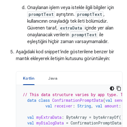
Onaylanan işlem veya istekle ilgili bilgiler için
promptText
ayrıştırın.
promptText
,
kullanıcının onayladığı tek ileti bölümüdür.
Güvenen taraf,
extraData
içinde yer alan
onaylanacak verilerin
promptText
ile
eşleştiğini hiçbir zaman varsaymamalıdır.
Aşağıdaki kod snippet'inde gösterilene benzer bir
mantık ekleyerek iletişim kutusunu görüntüleyin:
Kotlin
Java
// This data structure varies by app type. Th
data
class
ConfirmationPromptData
(
val
sende
val
receiver
:
String
,
val
amount
:
S
val
myExtraData
:
ByteArray
=
byteArrayOf
()
val
myDialogData
=
ConfirmationPromptData
(
"