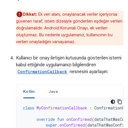
Dikkat:
Ek veri alanı, onaylanacak veriler içeriyorsa
güvenen taraf, istem dizesiyle gönderilen eşdeğer verileri
doğrulamalıdır. Android Korumalı Onayı, ek verileri
oluşturmaz. Bu nedenle uygulamanız, kullanıcının bu
verileri onayladığını varsayamaz.
Kullanıcı bir onay iletişim kutusunda gösterilen istemi
kabul ettiğinde uygulamanızı bilgilendiren
ConfirmationCallback
nesnesini ayarlayın:
Kotlin
Java
class
MyConfirmationCallback
:
ConfirmationCa
override
fun
onConfirmed
(
dataThatWasCon
super
.
onConfirmed
(
dataThatWasConfir