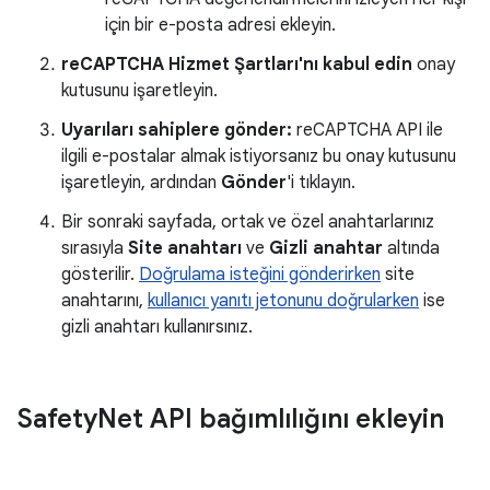
için bir e-posta adresi ekleyin.
reCAPTCHA Hizmet Şartları'nı kabul edin
onay
kutusunu işaretleyin.
Uyarıları sahiplere gönder:
reCAPTCHA API ile
ilgili e-postalar almak istiyorsanız bu onay kutusunu
işaretleyin, ardından
Gönder
'i tıklayın.
Bir sonraki sayfada, ortak ve özel anahtarlarınız
sırasıyla
Site anahtarı
ve
Gizli anahtar
altında
gösterilir.
Doğrulama isteğini gönderirken
site
anahtarını,
kullanıcı yanıtı jetonunu doğrularken
ise
gizli anahtarı kullanırsınız.
Safety
Net API bağımlılığını ekleyin