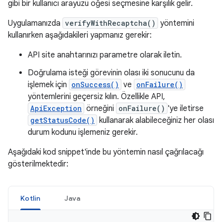
gibi bir kullanıcı arayüzü öğesi seçmesine karşılık gelir.
Uygulamanızda
verifyWithRecaptcha()
yöntemini
kullanırken aşağıdakileri yapmanız gerekir:
API site anahtarınızı parametre olarak iletin.
Doğrulama isteği görevinin olası iki sonucunu da
işlemek için
onSuccess()
ve
onFailure()
yöntemlerini geçersiz kılın. Özellikle API,
ApiException
örneğini
onFailure()
'ye iletirse
getStatusCode()
kullanarak alabileceğiniz her olası
durum kodunu işlemeniz gerekir.
Aşağıdaki kod snippet'inde bu yöntemin nasıl çağrılacağı
gösterilmektedir:
Kotlin
Java