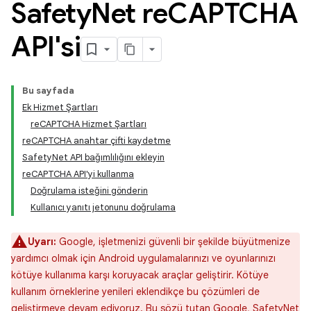
Safety
Net re
CAPTCHA
API'si
Bu sayfada
Ek Hizmet Şartları
reCAPTCHA Hizmet Şartları
reCAPTCHA anahtar çifti kaydetme
SafetyNet API bağımlılığını ekleyin
reCAPTCHA API'yi kullanma
Doğrulama isteğini gönderin
Kullanıcı yanıtı jetonunu doğrulama
Uyarı:
Google, işletmenizi güvenli bir şekilde büyütmenize
yardımcı olmak için Android uygulamalarınızı ve oyunlarınızı
kötüye kullanıma karşı koruyacak araçlar geliştirir. Kötüye
kullanım örneklerine yenileri eklendikçe bu çözümleri de
geliştirmeye devam ediyoruz. Bu sözü tutan Google, SafetyNet