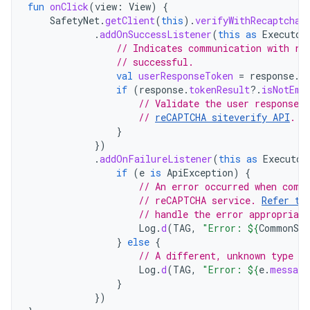
fun
onClick
(
view
:
View
)
{
SafetyNet
.
getClient
(
this
).
verifyWithRecaptcha
(
.
addOnSuccessListener
(
this
as
Executor
// Indicates communication with re
// successful.
val
userResponseToken
=
response
.
t
if
(
response
.
tokenResult
?.
isNotEmp
// Validate the user response t
// 
reCAPTCHA siteverify API
.
}
})
.
addOnFailureListener
(
this
as
Executor
if
(
e
is
ApiException
)
{
// An error occurred when comm
// reCAPTCHA service. 
Refer to
// handle the error appropriate
Log
.
d
(
TAG
,
"Error: 
${
CommonSta
}
else
{
// A different, unknown type o
Log
.
d
(
TAG
,
"Error: 
${
e
.
message
}
})