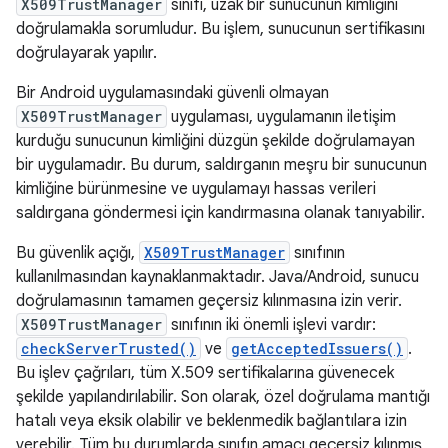
X509TrustManager
sınıfı, uzak bir sunucunun kimliğini
doğrulamakla sorumludur. Bu işlem, sunucunun sertifikasını
doğrulayarak yapılır.
Bir Android uygulamasındaki güvenli olmayan
X509TrustManager
uygulaması, uygulamanın iletişim
kurduğu sunucunun kimliğini düzgün şekilde doğrulamayan
bir uygulamadır. Bu durum, saldırganın meşru bir sunucunun
kimliğine bürünmesine ve uygulamayı hassas verileri
saldırgana göndermesi için kandırmasına olanak tanıyabilir.
Bu güvenlik açığı,
X509TrustManager
sınıfının
kullanılmasından kaynaklanmaktadır. Java/Android, sunucu
doğrulamasının tamamen geçersiz kılınmasına izin verir.
X509TrustManager
sınıfının iki önemli işlevi vardır:
checkServerTrusted()
ve
getAcceptedIssuers()
.
Bu işlev çağrıları, tüm X.509 sertifikalarına güvenecek
şekilde yapılandırılabilir. Son olarak, özel doğrulama mantığı
hatalı veya eksik olabilir ve beklenmedik bağlantılara izin
verebilir. Tüm bu durumlarda sınıfın amacı geçersiz kılınmış