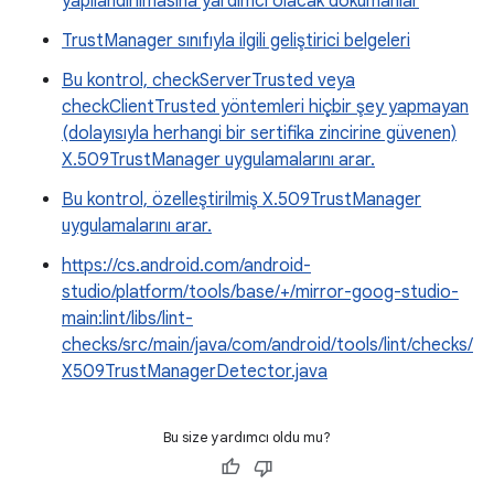
yapılandırılmasına yardımcı olacak dokümanlar
TrustManager sınıfıyla ilgili geliştirici belgeleri
Bu kontrol, checkServerTrusted veya
checkClientTrusted yöntemleri hiçbir şey yapmayan
(dolayısıyla herhangi bir sertifika zincirine güvenen)
X.509TrustManager uygulamalarını arar.
Bu kontrol, özelleştirilmiş X.509TrustManager
uygulamalarını arar.
https://cs.android.com/android-
studio/platform/tools/base/+/mirror-goog-studio-
main:lint/libs/lint-
checks/src/main/java/com/android/tools/lint/checks/
X509TrustManagerDetector.java
Bu size yardımcı oldu mu?