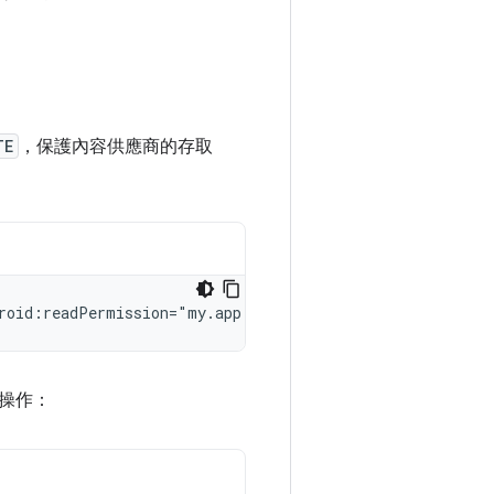
TE
，保護內容供應商的存取
roid:readPermission="my.app.provider.READ"
android:writ
操作：