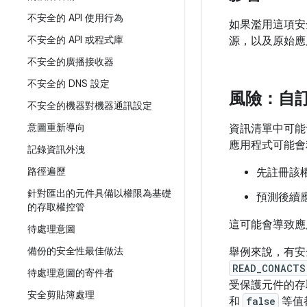
不安全的 API 使用行為
如果濫用這項安
不安全的 API 或程式庫
源，以及原始應
不安全的廣播接收器
不安全的 DNS 設定
風險：自
不安全的機器對機器通訊設定
意圖重新導向
資訊清單中可能
應用程式可能會
記錄資訊外洩
路徑遍歷
先註冊該
針對匯出的元件具備以權限為基礎
預測後續
的存取權控管
這可能會導致應
待處理意圖
備份的安全性最佳做法
舉例來說，有安
READ_CONACTS
待處理意圖的寄件者
受保護元件的存
安全剪貼簿處理
和
false
等值