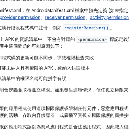
Manifest.xml：在 AndroidManifest.xml 檔案中預先定義 (如
provider permission
、
receiver permission
、
activity permission
在執行階段程式碼中註冊，例如
registerReceiver()
。
上 APK 的資訊清單中，不會有對應的
<permission>
標記定義
產生這個問題的可能原因如下：
和程式碼的更新可能不同步，導致權限檢查失敗
可能未納入具有權限的 APK，或納入錯誤版本
訊清單中的權限名稱可能拼字有誤
能會定義並取得孤立權限。如果發生這種情況，信任孤立權限來
限的應用程式使用這項權限保護或限制任何元件，惡意應用程式
護的活動、存取內容供應器，或廣播至受孤立權限保護的廣播接
限的應用程式誤以為惡意應用程式是合法應用程式，因此載入檔