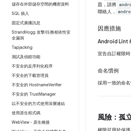
儲存在外部儲存空間的機密資料
題，請將
andr
聯絡人，
andro
SQL 插入
固定式廣播訊息
因應措施
Strand
Hogg 攻擊
/
任務相依性安
全漏洞
Android Lin
Tapjacking
宣告自訂權限時，
測試及偵錯功能
不安全的反序列化程序
命名慣例
不安全的下載管理員
採用一致的命名
不安全的 Hostname
Verifier
不安全的 Trust
Manager
以不安全的方式使用深層連結
使用原生程式碼
風險：孤
Web
View - 原生橋接
權限可用於保護