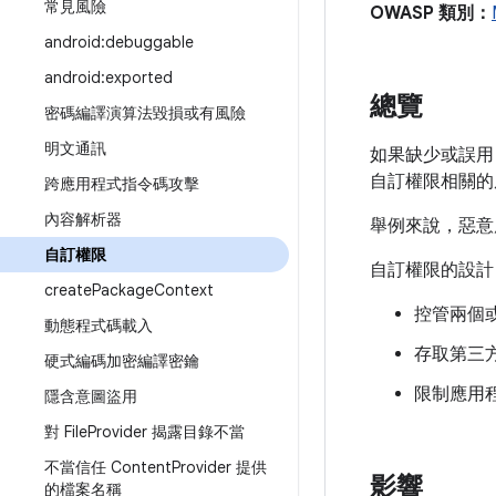
常見風險
OWASP 類別：
android:debuggable
android:exported
總覽
密碼編譯演算法毀損或有風險
明文通訊
如果缺少或誤用
自訂權限相關的
跨應用程式指令碼攻擊
內容解析器
舉例來說，惡意
自訂權限
自訂權限的設計
create
Package
Context
控管兩個或
動態程式碼載入
存取第三
硬式編碼加密編譯密鑰
限制應用
隱含意圖盜用
對 File
Provider 揭露目錄不當
不當信任 Content
Provider 提供
影響
的檔案名稱