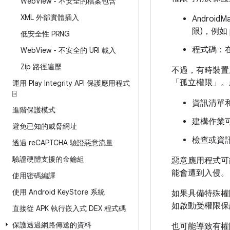
Web
View - 不安全的檔案包含
XML 外部實體插入
Android
限)，例如
低安全性 PRNG
程式碼：
Web
View - 不安全的 URI 載入
Zip 路徑遍歷
不過，有時裝置
「孤立權限」
。
運用 Play Integrity API 保護應用程式
⍈
資訊清單
進階保護模式
建構作業
避免已知的威脅網址
檢查或資
透過 re
CAPTCHA 驗證惡意流量
驗證硬體支援的金鑰組
惡意應用程式可
能會遭到入侵。
使用密碼編譯
使用 Android Key
Store 系統
如果具備特殊權
如啟動受權限保
直接從 APK 執行嵌入式 DEX 程式碼
保護透過網路傳送的資料
也可能導致有權