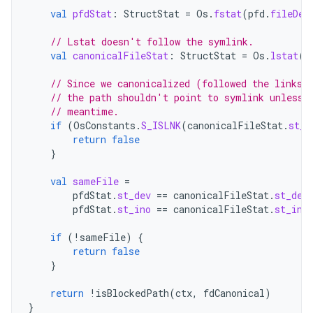
val
pfdStat
:
StructStat
=
Os
.
fstat
(
pfd
.
fileDes
// Lstat doesn't follow the symlink.
val
canonicalFileStat
:
StructStat
=
Os
.
lstat
(
f
// Since we canonicalized (followed the links)
// the path shouldn't point to symlink unless 
// meantime.
if
(
OsConstants
.
S_ISLNK
(
canonicalFileStat
.
st_m
return
false
}
val
sameFile
=
pfdStat
.
st_dev
==
canonicalFileStat
.
st_dev
pfdStat
.
st_ino
==
canonicalFileStat
.
st_ino
if
(
!
sameFile
)
{
return
false
}
return
!
isBlockedPath
(
ctx
,
fdCanonical
)
}