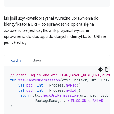
lub jeśli użytkownik przyznał wyraźne uprawnienia do
identyfikatora URI – to sprawdzenie opiera się na
założeniu, że jeśli użytkownik przyznał wyraźne
uprawnienia do dostępu do danych, identyfikator URI nie
jest złośliwy:
Kotlin
Java
// grantFlag is one of: FLAG_GRANT_READ_URI_PERMI
fun
wasGrantedPermission
(
ctx
:
Context
,
uri
:
Uri?,
val
pid
:
Int
=
Process
.
myPid
()
val
uid
:
Int
=
Process
.
myUid
()
return
ctx
.
checkUriPermission
(
uri
,
pid
,
uid
,
g
PackageManager
.
PERMISSION_GRANTED
}