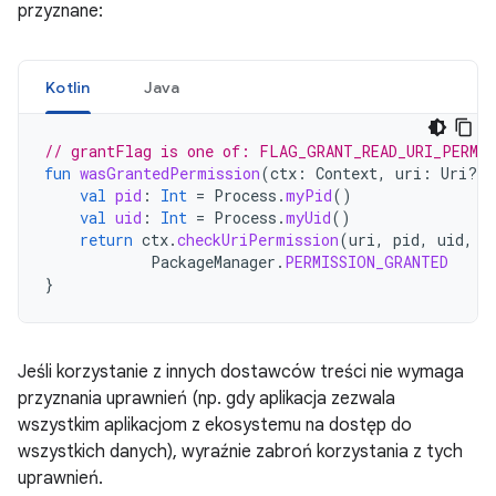
przyznane:
Kotlin
Java
// grantFlag is one of: FLAG_GRANT_READ_URI_PERMI
fun
wasGrantedPermission
(
ctx
:
Context
,
uri
:
Uri?,
val
pid
:
Int
=
Process
.
myPid
()
val
uid
:
Int
=
Process
.
myUid
()
return
ctx
.
checkUriPermission
(
uri
,
pid
,
uid
,
g
PackageManager
.
PERMISSION_GRANTED
}
Jeśli korzystanie z innych dostawców treści nie wymaga
przyznania uprawnień (np. gdy aplikacja zezwala
wszystkim aplikacjom z ekosystemu na dostęp do
wszystkich danych), wyraźnie zabroń korzystania z tych
uprawnień.