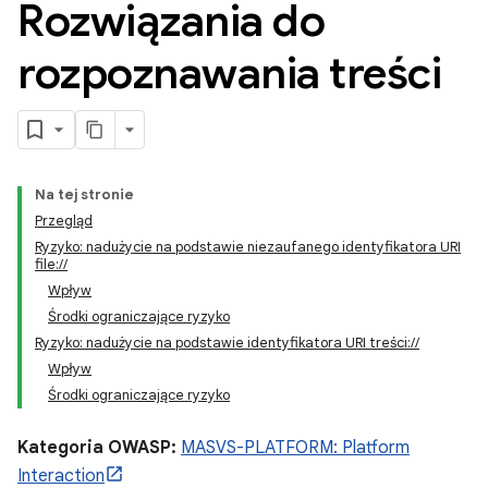
Rozwiązania do
rozpoznawania treści
Na tej stronie
Przegląd
Ryzyko: nadużycie na podstawie niezaufanego identyfikatora URI
file://
Wpływ
Środki ograniczające ryzyko
Ryzyko: nadużycie na podstawie identyfikatora URI treści://
Wpływ
Środki ograniczające ryzyko
Kategoria OWASP:
MASVS-PLATFORM: Platform
Interaction