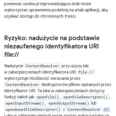
ponieważ osoba przeprowadzająca atak może
wykorzystać uprawnienia podatnej na ataki aplikacji, aby
uzyskać dostęp do chronionych treści.
Ryzyko: nadużycie na podstawie
niezaufanego identyfikatora URI
file:
/
/
Nadużycie
ContentResolver
przy użyciu luki
w zabezpieczeniach identyfikatora URI
file://
wykorzystuje możliwość zwracania przez
ContentResolver
deskryptorów plików opisanych przez
identyfikator URI. Ta luka w zabezpieczeniach dotyczy
funkcji takich jak
openFile()
,
openFileDescriptor()
,
openInputStream()
,
openOutputStream()
lub
openAssetFileDescriptor()
z
ContentResolver
API
.
Luka w zabezpieczeniach może zostać wykorzystana za