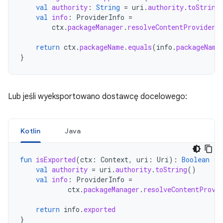
val
authority
:
String
=
uri
.
authority
.
toString
val
info
:
ProviderInfo
=
ctx
.
packageManager
.
resolveContentProvider
(
return
ctx
.
packageName
.
equals
(
info
.
packageName
}
Lub jeśli wyeksportowano dostawcę docelowego:
Kotlin
Java
fun
isExported
(
ctx
:
Context
,
uri
:
Uri
):
Boolean
{
val
authority
=
uri
.
authority
.
toString
()
val
info
:
ProviderInfo
=
ctx
.
packageManager
.
resolveContentProvi
return
info
.
exported
}