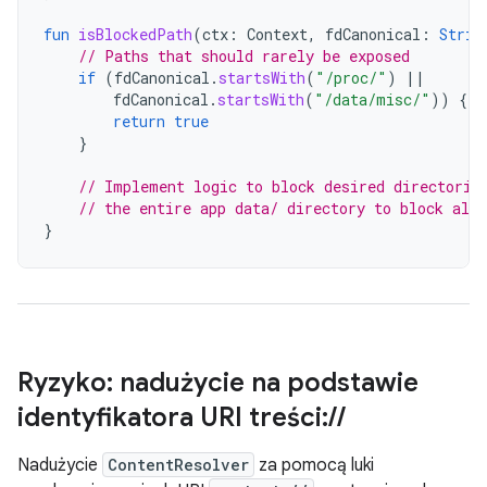
fun
isBlockedPath
(
ctx
:
Context
,
fdCanonical
:
Strin
// Paths that should rarely be exposed
if
(
fdCanonical
.
startsWith
(
"/proc/"
)
||
fdCanonical
.
startsWith
(
"/data/misc/"
))
{
return
true
}
// Implement logic to block desired directorie
// the entire app data/ directory to block all 
}
Ryzyko: nadużycie na podstawie
identyfikatora URI treści:
/
/
Nadużycie
ContentResolver
za pomocą luki