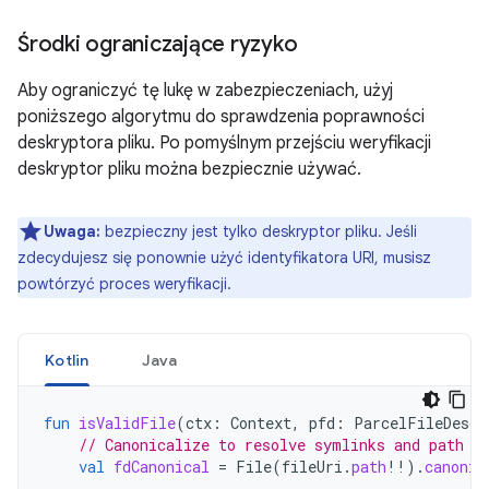
Środki ograniczające ryzyko
Aby ograniczyć tę lukę w zabezpieczeniach, użyj
poniższego algorytmu do sprawdzenia poprawności
deskryptora pliku. Po pomyślnym przejściu weryfikacji
deskryptor pliku można bezpiecznie używać.
Uwaga:
bezpieczny jest tylko deskryptor pliku. Jeśli
zdecydujesz się ponownie użyć identyfikatora URI, musisz
powtórzyć proces weryfikacji.
Kotlin
Java
fun
isValidFile
(
ctx
:
Context
,
pfd
:
ParcelFileDescr
// Canonicalize to resolve symlinks and path t
val
fdCanonical
=
File
(
fileUri
.
path
!!
).
canonic