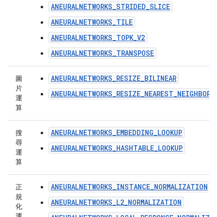
ANEURALNETWORKS_STRIDED_SLICE
ANEURALNETWORKS_TILE
ANEURALNETWORKS_TOPK_V2
ANEURALNETWORKS_TRANSPOSE
ANEURALNETWORKS_RESIZE_BILINEAR
圖
片
ANEURALNETWORKS_RESIZE_NEAREST_NEIGHBOR
運
算
ANEURALNETWORKS_EMBEDDING_LOOKUP
搜
尋
ANEURALNETWORKS_HASHTABLE_LOOKUP
運
算
ANEURALNETWORKS_INSTANCE_NORMALIZATION
正
規
ANEURALNETWORKS_L2_NORMALIZATION
化
運