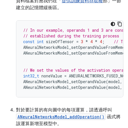
資料檔案對應我們在「
提供訓練資料存取權
部」一節
建立的記憶體緩衝區。
// In our example, operands 1 and 3 are const
// established during the training process
const
int
sizeOfTensor
=
3
*
4
*
4
;
// The
ANeuralNetworksModel_setOperandValueFromMemor
ANeuralNetworksModel_setOperandValueFromMemor
// We set the values of the activation operan
int32_t
noneValue
=
ANEURALNETWORKS_FUSED_NON
ANeuralNetworksModel_setOperandValue
(
model
,
2
ANeuralNetworksModel_setOperandValue
(
model
,
5
對於要計算的有向圖中的每項運算，請透過呼叫
ANeuralNetworksModel_addOperation()
函式將
該運算新增至模型中。