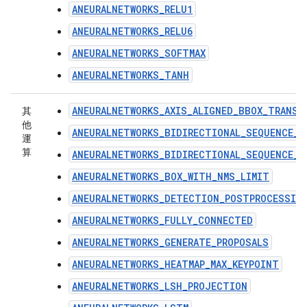
ANEURALNETWORKS_RELU1
ANEURALNETWORKS_RELU6
ANEURALNETWORKS_SOFTMAX
ANEURALNETWORKS_TANH
ANEURALNETWORKS_AXIS_ALIGNED_BBOX_TRANSF
其
他
ANEURALNETWORKS_BIDIRECTIONAL_SEQUENCE_L
運
算
ANEURALNETWORKS_BIDIRECTIONAL_SEQUENCE_R
ANEURALNETWORKS_BOX_WITH_NMS_LIMIT
ANEURALNETWORKS_DETECTION_POSTPROCESSIN
ANEURALNETWORKS_FULLY_CONNECTED
ANEURALNETWORKS_GENERATE_PROPOSALS
ANEURALNETWORKS_HEATMAP_MAX_KEYPOINT
ANEURALNETWORKS_LSH_PROJECTION