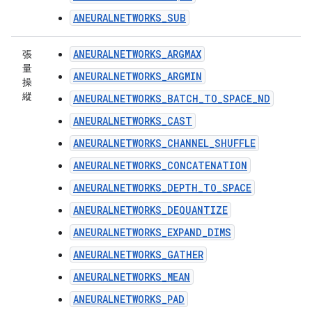
ANEURALNETWORKS_SUB
ANEURALNETWORKS_ARGMAX
張
量
ANEURALNETWORKS_ARGMIN
操
縱
ANEURALNETWORKS_BATCH_TO_SPACE_ND
ANEURALNETWORKS_CAST
ANEURALNETWORKS_CHANNEL_SHUFFLE
ANEURALNETWORKS_CONCATENATION
ANEURALNETWORKS_DEPTH_TO_SPACE
ANEURALNETWORKS_DEQUANTIZE
ANEURALNETWORKS_EXPAND_DIMS
ANEURALNETWORKS_GATHER
ANEURALNETWORKS_MEAN
ANEURALNETWORKS_PAD