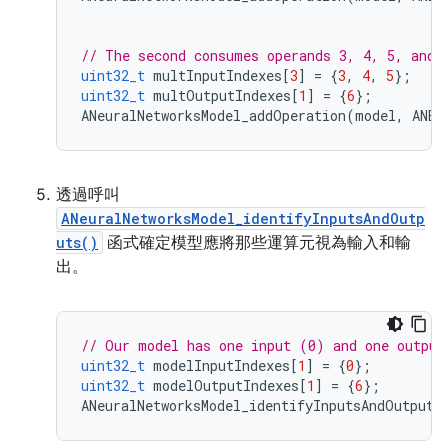
// The second consumes operands 3, 4, 5, and 
uint32_t
multInputIndexes
[
3
]
=
{
3
,
4
,
5
};
uint32_t
multOutputIndexes
[
1
]
=
{
6
};
ANeuralNetworksModel_addOperation
(
model
,
ANEU
透過呼叫
ANeuralNetworksModel_identifyInputsAndOutp
uts()
函式確定模型應將那些運算元視為輸入和輸
出。
// Our model has one input (0) and one output
uint32_t
modelInputIndexes
[
1
]
=
{
0
};
uint32_t
modelOutputIndexes
[
1
]
=
{
6
};
ANeuralNetworksModel_identifyInputsAndOutputs