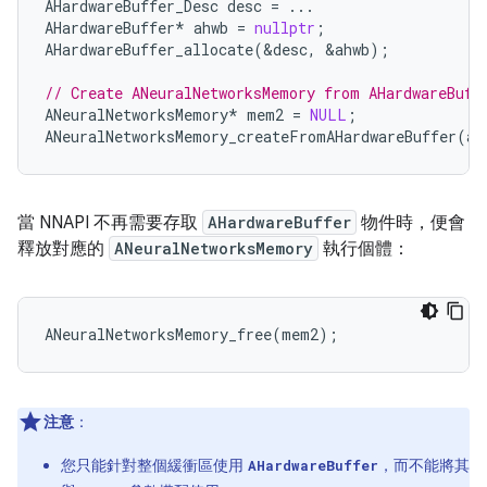
AHardwareBuffer_Desc
desc
=
...
AHardwareBuffer
*
ahwb
=
nullptr
;
AHardwareBuffer_allocate
(
&
desc
,
&
ahwb
);
// Create ANeuralNetworksMemory from AHardwareBuff
ANeuralNetworksMemory
*
mem2
=
NULL
;
ANeuralNetworksMemory_createFromAHardwareBuffer
(
ah
當 NNAPI 不再需要存取
AHardwareBuffer
物件時，便會
釋放對應的
ANeuralNetworksMemory
執行個體：
ANeuralNetworksMemory_free
(
mem2
);
注意
：
您只能針對整個緩衝區使用
，而不能將其
AHardwareBuffer