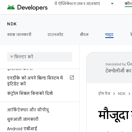
ये ऐप्लिकेशन ज़रूर आज़माएं
कॉन्
मिडलवेयर वेंडर के लिए सलाह
NDK
अपना प्रोजेक्ट बनाएं
खास जानकारी
शुरुआती जानकारी
डाउनलोड
सैंपल
गाइड
र
एनडीके-बिल्ड
सीमेक
एनडीके को अन्य बिल्ड सिस्टम के साथ
इस्तेमाल करना
टेक्नोलॉजी का 
एनडीके को अपने बिल्ड सिस्टम में
इंटिग्रेट करें
कंट्रोल सिंबल किसको दिखे
होम पेज
NDK
आर्किटेक्चर और सीपीयू
मौजूदा 
शुरुआती जानकारी
Android एबीआई