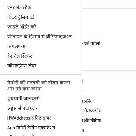
एनडीके-स्टैक
नेटिव ट्रेसिंग
फ़ाइलें ऑर्डर करें
प्रोफ़ाइल के हिसाब से ऑप्टिमाइज़ेशन
X
X पर @AndroidDev को फ़ॉलो
सिंपलपरफ़
करें
रैप शेल स्क्रिप्ट
जीएलईएस लेयर
ANDROID के बारे में ज़्यादा
खोजें
मेमोरी की गड़बड़ी को डीबग करना
जानें
और उसे कम करना
गेमिंग
Android
शुरुआती जानकारी
मशीन लर्निंग
Android for Enterprise
अड्रेस सैनिटाइज़र
सेहत और फ़िटनेस
सुरक्षा
HWAddress सैनिटाइज़र
कैमरा और मीडिया
सोर्स
Arm मेमोरी टैगिंग एक्सटेंशन
निजता