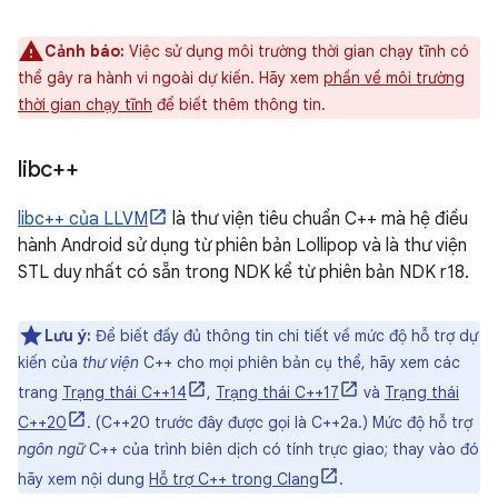
Cảnh báo:
Việc sử dụng môi trường thời gian chạy tĩnh có
thể gây ra hành vi ngoài dự kiến. Hãy xem
phần về môi trường
thời gian chạy tĩnh
để biết thêm thông tin.
libc++
libc++ của LLVM
là thư viện tiêu chuẩn C++ mà hệ điều
hành Android sử dụng từ phiên bản Lollipop và là thư viện
STL duy nhất có sẵn trong NDK kể từ phiên bản NDK r18.
Lưu ý:
Để biết đầy đủ thông tin chi tiết về mức độ hỗ trợ dự
kiến của
thư viện
C++ cho mọi phiên bản cụ thể, hãy xem các
trang
Trạng thái C++14
,
Trạng thái C++17
và
Trạng thái
C++20
. (C++20 trước đây được gọi là C++2a.) Mức độ hỗ trợ
ngôn ngữ
C++ của trình biên dịch có tính trực giao; thay vào đó
hãy xem nội dung
Hỗ trợ C++ trong Clang
.