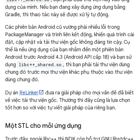
dụng của mình. Nếu bạn đang xây dựng ứng dụng bằng
Gradle, thì thao tác này sẽ được xử lý tự động.
Các phiên bản Android cũ vướng phải nhiều lỗi trong
PackageManager và trình liên kết động, khiến quá trình cài
đặt, cập nhật và tải thư viện gốc không đáng tin cậy. Cụ
thể là nếu ứng dụng của bạn nhắm đến một phiên bản
Android trước Android 4.3 (Android API cấp 18) và bạn sử
dụng
libc++_shared.so
, thì bạn phải tải thư viện dùng
chung đó trước mọi thư viện khác phụ thuộc vào thư viện
dùng chung đó.
Dự án
ReLinker
đưa ra giải pháp cho mọi vấn đề đã biết
về việc tải thư viện gốc. Thường thì đây cũng là lựa chọn
tốt hơn so với việc tự viết giải pháp của riêng bạn.
Một STL cho mỗi ứng dụng
Trước đây, ngoài libc++ thì NDK còn hỗ trợ GNU libstdc++