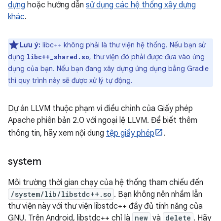
dựng
hoặc hướng dẫn
sử dụng các hệ thống xây dựng
khác
.
Lưu ý:
libc++ không phải là thư viện hệ thống. Nếu bạn sử
dụng
, thư viện đó phải được đưa vào ứng
libc++_shared.so
dụng của bạn. Nếu bạn đang xây dựng ứng dụng bằng Gradle
thì quy trình này sẽ được xử lý tự động.
Dự án LLVM thuộc phạm vi điều chỉnh của Giấy phép
Apache phiên bản 2.0 với ngoại lệ LLVM. Để biết thêm
thông tin, hãy xem nội dung
tệp giấy phép
.
system
Môi trường thời gian chạy của hệ thống tham chiếu đến
/system/lib/libstdc++.so
. Bạn không nên nhầm lẫn
thư viện này với thư viện libstdc++ đầy đủ tính năng của
GNU. Trên Android, libstdc++ chỉ là
new
và
delete
. Hãy