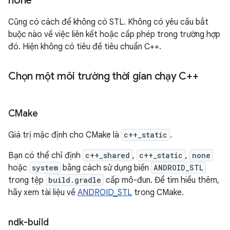
none
Cũng có cách để không có STL. Không có yêu cầu bắt
buộc nào về việc liên kết hoặc cấp phép trong trường hợp
đó. Hiện không có tiêu đề tiêu chuẩn C++.
Chọn một môi trường thời gian chạy C++
CMake
Giá trị mặc định cho CMake là
c++_static
.
Bạn có thể chỉ định
c++_shared
,
c++_static
,
none
hoặc
system
bằng cách sử dụng biến
ANDROID_STL
trong tệp
build.gradle
cấp mô-đun. Để tìm hiểu thêm,
hãy xem tài liệu về
ANDROID_STL
trong CMake.
ndk-build