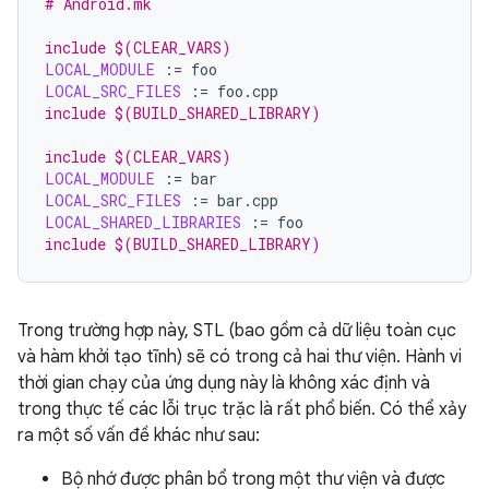
# Android.mk
include $(CLEAR_VARS)
LOCAL_MODULE
:=
LOCAL_SRC_FILES
:=
include $(BUILD_SHARED_LIBRARY)
include $(CLEAR_VARS)
LOCAL_MODULE
:=
LOCAL_SRC_FILES
:=
LOCAL_SHARED_LIBRARIES
:=
include $(BUILD_SHARED_LIBRARY)
Trong trường hợp này, STL (bao gồm cả dữ liệu toàn cục
và hàm khởi tạo tĩnh) sẽ có trong cả hai thư viện. Hành vi
thời gian chạy của ứng dụng này là không xác định và
trong thực tế các lỗi trục trặc là rất phổ biến. Có thể xảy
ra một số vấn đề khác như sau:
Bộ nhớ được phân bổ trong một thư viện và được