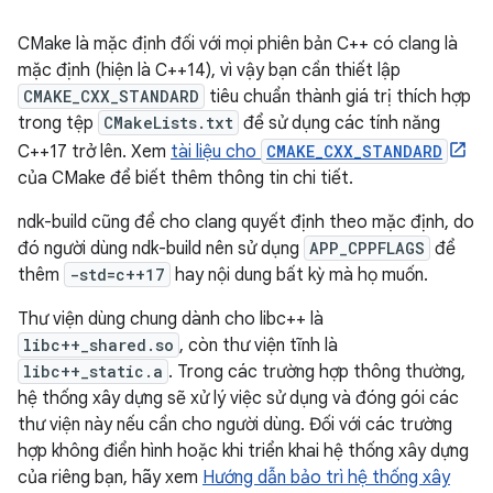
CMake là mặc định đối với mọi phiên bản C++ có clang là
mặc định (hiện là C++14), vì vậy bạn cần thiết lập
CMAKE_CXX_STANDARD
tiêu chuẩn thành giá trị thích hợp
trong tệp
CMakeLists.txt
để sử dụng các tính năng
C++17 trở lên. Xem
tài liệu cho
CMAKE_CXX_STANDARD
của CMake để biết thêm thông tin chi tiết.
ndk-build cũng để cho clang quyết định theo mặc định, do
đó người dùng ndk-build nên sử dụng
APP_CPPFLAGS
để
thêm
-std=c++17
hay nội dung bất kỳ mà họ muốn.
Thư viện dùng chung dành cho libc++ là
libc++_shared.so
, còn thư viện tĩnh là
libc++_static.a
. Trong các trường hợp thông thường,
hệ thống xây dựng sẽ xử lý việc sử dụng và đóng gói các
thư viện này nếu cần cho người dùng. Đối với các trường
hợp không điển hình hoặc khi triển khai hệ thống xây dựng
của riêng bạn, hãy xem
Hướng dẫn bảo trì hệ thống xây