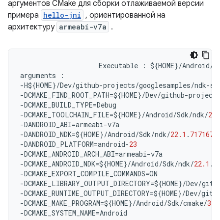
аргументов CMake для сборки отлаживаемой версии
примера
hello-jni
, ориентированной на
архитектуру
armeabi-v7a
.
Executable
:
$
{
HOME
}
/
Android
/
S
arguments
:
-
H
$
{
HOME
}
/
Dev
/
github
-
projects
/
googlesamples
/
ndk
-
sa
-
DCMAKE_FIND_ROOT_PATH
=$
{
HOME
}
/
Dev
/
github
-
project
-
DCMAKE_BUILD_TYPE
=
Debug
-
DCMAKE_TOOLCHAIN_FILE
=$
{
HOME
}
/
Android
/
Sdk
/
ndk
/
22.
-
DANDROID_ABI
=
armeabi
-
v7a
-
DANDROID_NDK
=$
{
HOME
}
/
Android
/
Sdk
/
ndk
/
22.1
.
7171670
-
DANDROID_PLATFORM
=
android
-
23
-
DCMAKE_ANDROID_ARCH_ABI
=
armeabi
-
v7a
-
DCMAKE_ANDROID_NDK
=$
{
HOME
}
/
Android
/
Sdk
/
ndk
/
22.1
.
7
-
DCMAKE_EXPORT_COMPILE_COMMANDS
=
ON
-
DCMAKE_LIBRARY_OUTPUT_DIRECTORY
=$
{
HOME
}
/
Dev
/
gith
-
DCMAKE_RUNTIME_OUTPUT_DIRECTORY
=$
{
HOME
}
/
Dev
/
gith
-
DCMAKE_MAKE_PROGRAM
=$
{
HOME
}
/
Android
/
Sdk
/
cmake
/
3.1
-
DCMAKE_SYSTEM_NAME
=
Android