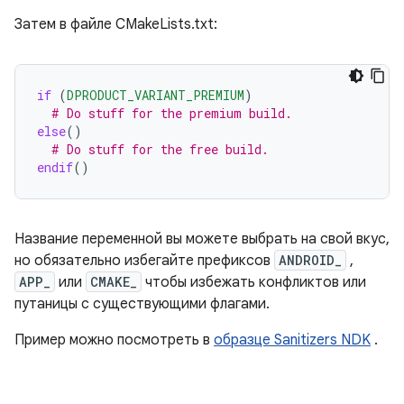
Затем в файле CMakeLists.txt:
if
(
DPRODUCT_VARIANT_PREMIUM
)
# Do stuff for the premium build.
else
()
# Do stuff for the free build.
endif
()
Название переменной вы можете выбрать на свой вкус,
но обязательно избегайте префиксов
ANDROID_
,
APP_
или
CMAKE_
чтобы избежать конфликтов или
путаницы с существующими флагами.
Пример можно посмотреть в
образце Sanitizers NDK
.