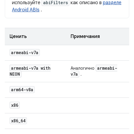
используйте
abiFilters
как описано в
разделе
Android ABIs
.
Ценить
Примечания
armeabi-v7a
armeabi-v7a with
armeabi-
Аналогично
NEON
v7a
.
arm64-v8a
x86
x86
_
64