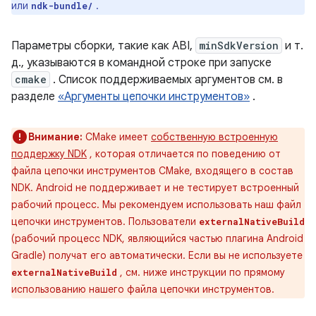
или
.
ndk-bundle/
Параметры сборки, такие как ABI,
minSdkVersion
и т.
д., указываются в командной строке при запуске
cmake
. Список поддерживаемых аргументов см. в
разделе
«Аргументы цепочки инструментов»
.
Внимание:
CMake имеет
собственную встроенную
поддержку NDK
, которая отличается по поведению от
файла цепочки инструментов CMake, входящего в состав
NDK. Android не поддерживает и не тестирует встроенный
рабочий процесс. Мы рекомендуем использовать наш файл
цепочки инструментов. Пользователи
externalNativeBuild
(рабочий процесс NDK, являющийся частью плагина Android
Gradle) получат его автоматически. Если вы не используете
, см. ниже инструкции по прямому
externalNativeBuild
использованию нашего файла цепочки инструментов.