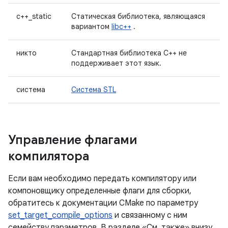
c++_static
Статическая библиотека, являющаяся
вариантом
libc++
.
никто
Стандартная библиотека C++ не
поддерживает этот язык.
система
Система STL
Управление флагами
компилятора
Если вам необходимо передать компилятору или
компоновщику определенные флаги для сборки,
обратитесь к документации CMake по параметру
set_target_compile_options
и связанному с ним
семейству параметров. В разделе «См. также» внизу