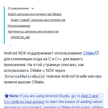
Содержание
Файл цепочки инструментов CMake
Файл "новой" цепочки инструментов
Использование
Аргументы цепочки инструментов
ANDROID_ABI
Android NDK поддерживает использование
CMake
для компиляции кода на C и C++ для вашего
приложения. На этой странице описано, как
использовать CMake с NDK через
ExternalNativeBuild
плагина Android Gradle или при
прямом вызове CMake.
Note:
If you are using Android Studio, go to
Add C and
C++ code to your project
to learn the basics of adding native
sources to your project, creating a CMake build script, adding