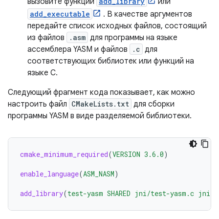
вызовите функции
add_library
или
add_executable
. В качестве аргументов
передайте список исходных файлов, состоящий
из файлов
.asm
для программы на языке
ассемблера YASM и файлов
.c
для
соответствующих библиотек или функций на
языке C.
Следующий фрагмент кода показывает, как можно
настроить файл
CMakeLists.txt
для сборки
программы YASM в виде разделяемой библиотеки.
cmake_minimum_required
(
VERSION
3.6.0
)
enable_language
(
ASM_NASM
)
add_library
(
test-yasm
SHARED
jni/test-yasm.c
jni/p