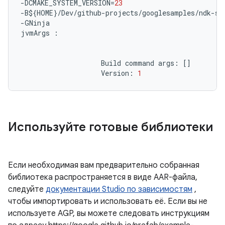
-
DCMAKE_SYSTEM_VERSION
=
23
-
B
$
{
HOME
}
/
Dev
/
github
-
projects
/
googlesamples
/
ndk
-
sa
-
GNinja
jvmArgs
:
Build
command
args
:
[]
Version
:
1
Используйте готовые библиотеки
Если необходимая вам предварительно собранная
библиотека распространяется в виде AAR-файла,
следуйте
документации Studio по зависимостям
,
чтобы импортировать и использовать её. Если вы не
используете AGP, вы можете следовать инструкциям