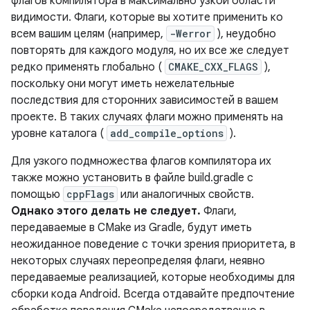
флагов компилятора в максимально узкой области
видимости. Флаги, которые вы хотите применить ко
всем вашим целям (например,
-Werror
), неудобно
повторять для каждого модуля, но их все же следует
редко применять глобально (
CMAKE_CXX_FLAGS
),
поскольку они могут иметь нежелательные
последствия для сторонних зависимостей в вашем
проекте. В таких случаях флаги можно применять на
уровне каталога (
add_compile_options
).
Для узкого подмножества флагов компилятора их
также можно установить в файле build.gradle с
помощью
cppFlags
или аналогичных свойств.
Однако этого делать не следует.
Флаги,
передаваемые в CMake из Gradle, будут иметь
неожиданное поведение с точки зрения приоритета, в
некоторых случаях переопределяя флаги, неявно
передаваемые реализацией, которые необходимы для
сборки кода Android. Всегда отдавайте предпочтение