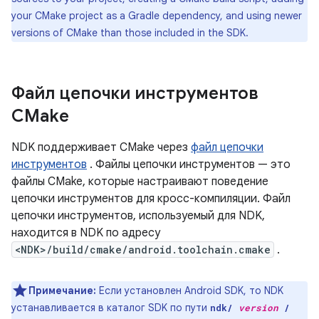
your CMake project as a Gradle dependency, and using newer
versions of CMake than those included in the SDK.
Файл цепочки инструментов
CMake
NDK поддерживает CMake через
файл цепочки
инструментов
. Файлы цепочки инструментов — это
файлы CMake, которые настраивают поведение
цепочки инструментов для кросс-компиляции. Файл
цепочки инструментов, используемый для NDK,
находится в NDK по адресу
<NDK>/build/cmake/android.toolchain.cmake
.
Примечание:
Если установлен Android SDK, то NDK
устанавливается в каталог SDK по пути
ndk/
version
/