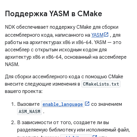
Поддержка YASM в CMake
NDK обеспечивает поддержку CMake для сборки
ассемблерного кода, написанного на
YASM
, для
работы на архитектурах x86 и x86-64. YASM — это
ассемблер с открытым исходным кодом для
архитектур x86 и x86-64, основанный на ассемблере
NASM.
Для сборки ассемблерного кода с помощью CMake
внесите следующие изменения в
CMakeLists.txt
вашего проекта:
Вызовите
enable_language
со значением
ASM_NASM
.
В зависимости от того, создаете ли вы
разделяемую библиотеку или исполняемый файл,