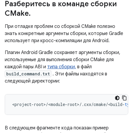
Разберитесь в команде сборки
CMake
.
При отладке проблем со сборкой CMake полезно
знать конкретные аргументы сборки, которые Gradle
использует при кросс-компиляции для Android.
Плагин Android Gradle сохраняет аргументы сборки,
используемые для выполнения сборки CMake для
каждой пары ABI и
типа сборки,
в файл
build_command.txt
. Эти файлы находятся в
следующей директории:
<
project
-
root
>
/
<
module
-
root
>
/
.
cxx
/
cmake
/
<
build
-
typ
В следующем фрагменте кода показан пример