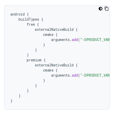
android
{
buildTypes
{
free
{
externalNativeBuild
{
cmake
{
arguments
.
add
(
"-DPRODUCT_VARI
}
}
}
premium
{
externalNativeBuild
{
cmake
{
arguments
.
add
(
"-DPRODUCT_VARIA
}
}
}
}
}