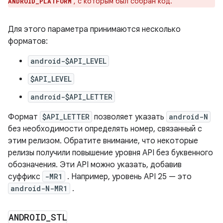
, с которым был собран код.
ANDROID_PLATFORM
Для этого параметра принимаются несколько
форматов:
android-$API_LEVEL
$API_LEVEL
android-$API_LETTER
Формат
$API_LETTER
позволяет указать
android-N
без необходимости определять номер, связанный с
этим релизом. Обратите внимание, что некоторые
релизы получили повышение уровня API без буквенного
обозначения. Эти API можно указать, добавив
суффикс
-MR1
. Например, уровень API 25 — это
android-N-MR1
.
ANDROID
_
STL