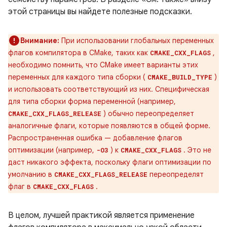
этой страницы вы найдете полезные подсказки.
Внимание:
При использовании глобальных переменных
флагов компилятора в CMake, таких как
,
CMAKE_CXX_FLAGS
необходимо помнить, что CMake имеет варианты этих
переменных для каждого типа сборки (
)
CMAKE_BUILD_TYPE
и использовать соответствующий из них. Специфическая
для типа сборки форма переменной (например,
) обычно переопределяет
CMAKE_CXX_FLAGS_RELEASE
аналогичные флаги, которые появляются в общей форме.
Распространенная ошибка — добавление флагов
оптимизации (например,
) к
. Это не
-O3
CMAKE_CXX_FLAGS
даст никакого эффекта, поскольку флаги оптимизации по
умолчанию в
переопределят
CMAKE_CXX_FLAGS_RELEASE
флаг в
.
CMAKE_CXX_FLAGS
В целом, лучшей практикой является применение