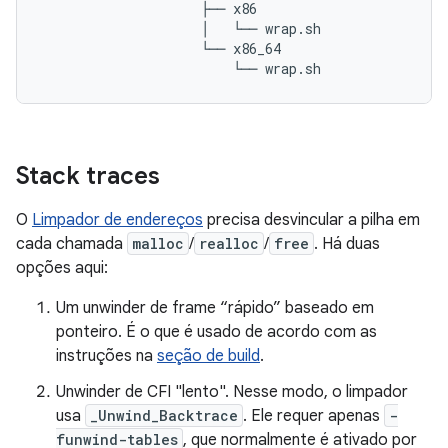
                    ├── x86

                    │   └── wrap.sh

                    └── x86_64

Stack traces
O
Limpador de endereços
precisa desvincular a pilha em
cada chamada
malloc
/
realloc
/
free
. Há duas
opções aqui:
Um unwinder de frame “rápido” baseado em
ponteiro. É o que é usado de acordo com as
instruções na
seção de build
.
Unwinder de CFI "lento". Nesse modo, o limpador
usa
_Unwind_Backtrace
. Ele requer apenas
-
funwind-tables
, que normalmente é ativado por