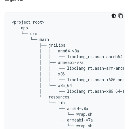
<project root>

└── app

    └── src

        └── main

            ├── jniLibs

            │   ├── arm64-v8a

            │   │   └── libclang_rt.asan-aarch64-an
            │   ├── armeabi-v7a

            │   │   └── libclang_rt.asan-arm-androi
            │   ├── x86

            │   │   └── libclang_rt.asan-i686-andro
            │   └── x86_64

            │       └── libclang_rt.asan-x86_64-and
            └── resources

                └── lib

                    ├── arm64-v8a

                    │   └── wrap.sh

                    ├── armeabi-v7a

                    │   └── wrap.sh
