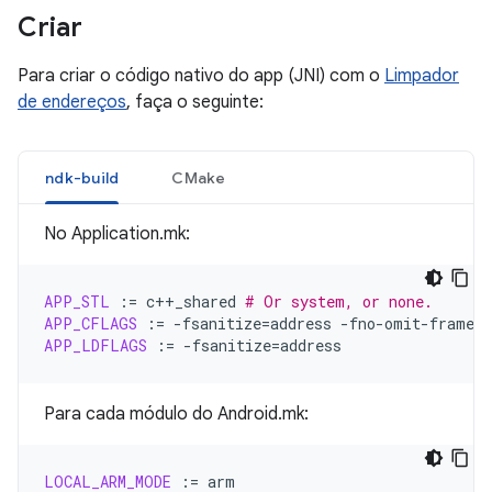
Criar
Para criar o código nativo do app (JNI) com o
Limpador
de endereços
, faça o seguinte:
ndk-build
CMake
No Application.mk:
APP_STL
:=
c++_shared
# Or system, or none.
APP_CFLAGS
:=
-fsanitize
=
address
APP_LDFLAGS
:=
-fsanitize
=
Para cada módulo do Android.mk:
LOCAL_ARM_MODE
:=