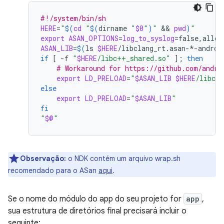
#!/system/bin/sh
HERE
=
"
$(
cd
"
$(
dirname
"
$0
"
)
"
 && 
pwd
)
"
export
ASAN_OPTIONS
=
log_to_syslog
=
false,allow
ASAN_LIB
=
$(
ls
$HERE
/libclang_rt.asan-*-androi
if
[
-f
"
$HERE
/libc++_shared.so"
]
;
then
# Workaround for https://github.com/andro
export
LD_PRELOAD
=
"
$ASAN_LIB
$HERE
/libc+
else
export
LD_PRELOAD
=
"
$ASAN_LIB
"
fi
"
$@
"
Observação:
o NDK contém um arquivo wrap.sh
recomendado para o ASan
aqui
.
Se o nome do módulo do app do seu projeto for
app
,
sua estrutura de diretórios final precisará incluir o
seguinte: