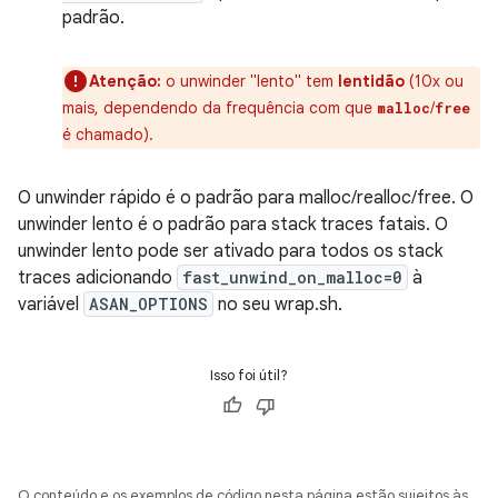
padrão.
Atenção:
o unwinder "lento" tem
lentidão
(10x ou
mais, dependendo da frequência com que
/
malloc
free
é chamado).
O unwinder rápido é o padrão para malloc/realloc/free. O
unwinder lento é o padrão para stack traces fatais. O
unwinder lento pode ser ativado para todos os stack
traces adicionando
fast_unwind_on_malloc=0
à
variável
ASAN_OPTIONS
no seu wrap.sh.
Isso foi útil?
O conteúdo e os exemplos de código nesta página estão sujeitos às