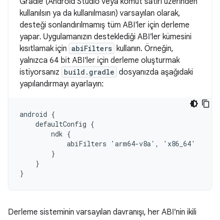
Gradle (Android Studio veya komut satırı üzerinden
kullanılsın ya da kullanılmasın) varsayılan olarak,
desteği sonlandırılmamış tüm ABI'ler için derleme
yapar. Uygulamanızın desteklediği ABI'ler kümesini
kısıtlamak için
abiFilters
kullanın. Örneğin,
yalnızca 64 bit ABI'ler için derleme oluşturmak
istiyorsanız
build.gradle
dosyanızda aşağıdaki
yapılandırmayı ayarlayın:
android {

    defaultConfig {

        ndk {

            abiFilters 'arm64-v8a', 'x86_64'

        }

    }

Derleme sisteminin varsayılan davranışı, her ABI'nin ikili