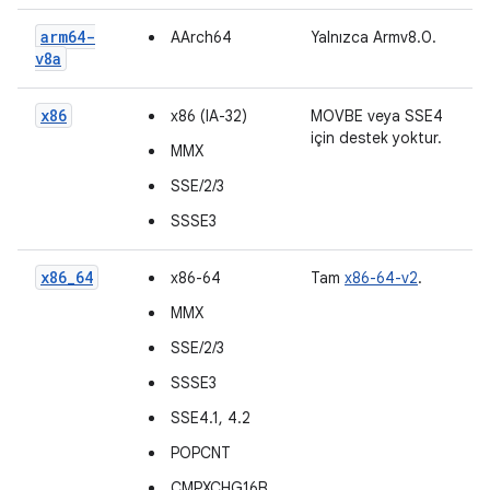
arm64-
AArch64
Yalnızca Armv8.0.
v8a
x86
x86 (IA-32)
MOVBE veya SSE4
için destek yoktur.
MMX
SSE/2/3
SSSE3
x86_64
x86-64
Tam
x86-64-v2
.
MMX
SSE/2/3
SSSE3
SSE4.1, 4.2
POPCNT
CMPXCHG16B