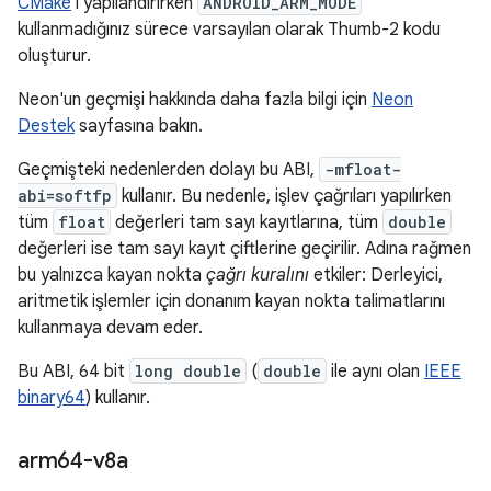
CMake
'i yapılandırırken
ANDROID_ARM_MODE
kullanmadığınız sürece varsayılan olarak Thumb-2 kodu
oluşturur.
Neon'un geçmişi hakkında daha fazla bilgi için
Neon
Destek
sayfasına bakın.
Geçmişteki nedenlerden dolayı bu ABI,
-mfloat-
abi=softfp
kullanır. Bu nedenle, işlev çağrıları yapılırken
tüm
float
değerleri tam sayı kayıtlarına, tüm
double
değerleri ise tam sayı kayıt çiftlerine geçirilir. Adına rağmen
bu yalnızca kayan nokta
çağrı kuralını
etkiler: Derleyici,
aritmetik işlemler için donanım kayan nokta talimatlarını
kullanmaya devam eder.
Bu ABI, 64 bit
long double
(
double
ile aynı olan
IEEE
binary64
) kullanır.
arm64-v8a