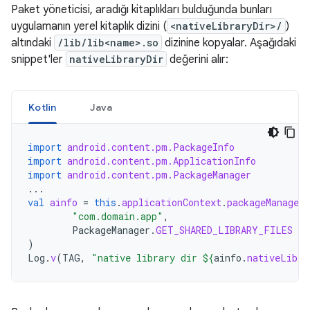
Paket yöneticisi, aradığı kitaplıkları bulduğunda bunları
uygulamanın yerel kitaplık dizini (
<nativeLibraryDir>/
)
altındaki
/lib/lib<name>.so
dizinine kopyalar. Aşağıdaki
snippet'ler
nativeLibraryDir
değerini alır:
Kotlin
Java
import
android.content.pm.PackageInfo
import
android.content.pm.ApplicationInfo
import
android.content.pm.PackageManager
...
val
ainfo
=
this
.
applicationContext
.
packageManager
.
"com.domain.app"
,
PackageManager
.
GET_SHARED_LIBRARY_FILES
)
Log
.
v
(
TAG
,
"native library dir 
${
ainfo
.
nativeLibra