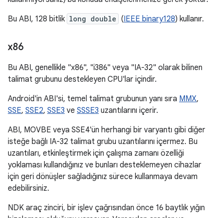
Bu ABI, 128 bitlik
long double
(
IEEE binary128
) kullanır.
x86
Bu ABI, genellikle "x86", "i386" veya "IA-32" olarak bilinen
talimat grubunu destekleyen CPU'lar içindir.
Android'in ABI'si, temel talimat grubunun yanı sıra
MMX
,
SSE
,
SSE2
,
SSE3
ve
SSSE3
uzantılarını içerir.
ABI, MOVBE veya SSE4'ün herhangi bir varyantı gibi diğer
isteğe bağlı IA-32 talimat grubu uzantılarını içermez. Bu
uzantıları, etkinleştirmek için çalışma zamanı özelliği
yoklaması kullandığınız ve bunları desteklemeyen cihazlar
için geri dönüşler sağladığınız sürece kullanmaya devam
edebilirsiniz.
NDK araç zinciri, bir işlev çağrısından önce 16 baytlık yığın