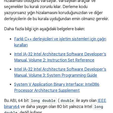
hizalaması olduğunu varsayar. Varsayılan araçlar ve
seçenekler bu kuralı zorunlu kılar. Derleme kodu
yazıyorsanız yığın hizalamasını koruduğunuzdan ve diğer
derleyicilerin de bu kurala uyduğundan emin olmanız gerekir.
Daha fazla bilgi için aşağıdaki belgelere bakın:
Farklı C++ derleyicileri ve işletim sistemleri için çağrı
kuralları
Intel IA-32 Intel Architecture Software Developer's
Manual, Volume 2: Instruction Set Reference
Intel IA-32 Intel Architecture Software Developer's
Manual, Volume 3: System Programming Guide
System V Application Binary Interface: Intel386
Processor Architecture Supplement
Bu ABI, 64 bit
long double
(
double
ile aynı olan
IEEE
binary64
ve daha yaygın olan 80 bit yalnızca Intel
long
double
değil) kullanır.