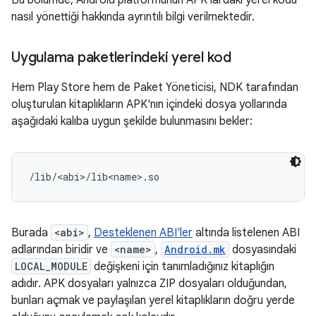
Bu bölümde, Android platformunun APK'lardaki yerel kodu
nasıl yönettiği hakkında ayrıntılı bilgi verilmektedir.
Uygulama paketlerindeki yerel kod
Hem Play Store hem de Paket Yöneticisi, NDK tarafından
oluşturulan kitaplıkların APK'nın içindeki dosya yollarında
aşağıdaki kalıba uygun şekilde bulunmasını bekler:
Burada
<abi>
,
Desteklenen ABI'ler
altında listelenen ABI
adlarından biridir ve
<name>
,
Android.mk
dosyasındaki
LOCAL_MODULE
değişkeni için tanımladığınız kitaplığın
adıdır. APK dosyaları yalnızca ZIP dosyaları olduğundan,
bunları açmak ve paylaşılan yerel kitaplıkların doğru yerde