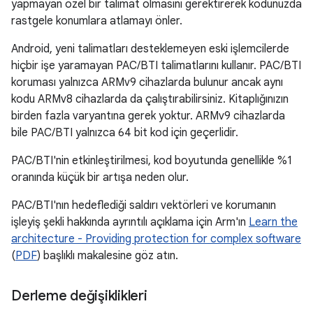
yapmayan özel bir talimat olmasını gerektirerek kodunuzda
rastgele konumlara atlamayı önler.
Android, yeni talimatları desteklemeyen eski işlemcilerde
hiçbir işe yaramayan PAC/BTI talimatlarını kullanır. PAC/BTI
koruması yalnızca ARMv9 cihazlarda bulunur ancak aynı
kodu ARMv8 cihazlarda da çalıştırabilirsiniz. Kitaplığınızın
birden fazla varyantına gerek yoktur. ARMv9 cihazlarda
bile PAC/BTI yalnızca 64 bit kod için geçerlidir.
PAC/BTI'nin etkinleştirilmesi, kod boyutunda genellikle %1
oranında küçük bir artışa neden olur.
PAC/BTI'nın hedeflediği saldırı vektörleri ve korumanın
işleyiş şekli hakkında ayrıntılı açıklama için Arm'ın
Learn the
architecture - Providing protection for complex software
(
PDF
) başlıklı makalesine göz atın.
Derleme değişiklikleri