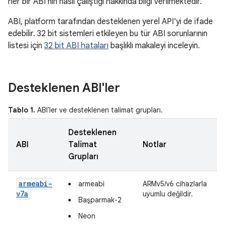
her bir ABI'nin nasıl çalıştığı hakkında bilgi verilmektedir.
ABI, platform tarafından desteklenen yerel API'yi de ifade
edebilir. 32 bit sistemleri etkileyen bu tür ABI sorunlarının
listesi için
32 bit ABI hataları
başlıklı makaleyi inceleyin.
Desteklenen ABI'ler
Tablo 1.
ABI'ler ve desteklenen talimat grupları.
Desteklenen
ABI
Talimat
Notlar
Grupları
armeabi-
armeabi
ARMv5/v6 cihazlarla
v7a
uyumlu değildir.
Başparmak-2
Neon