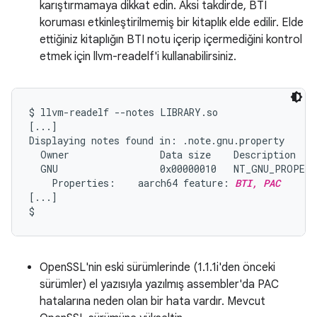
karıştırmamaya dikkat edin. Aksi takdirde, BTI
koruması etkinleştirilmemiş bir kitaplık elde edilir. Elde
ettiğiniz kitaplığın BTI notu içerip içermediğini kontrol
etmek için llvm-readelf'i kullanabilirsiniz.
$ llvm-readelf --notes LIBRARY.so

[...]

Displaying notes found in: .note.gnu.property

  Owner                Data size    Description

  GNU                  0x00000010   NT_GNU_PROPERT
    Properties:    aarch64 feature: 
BTI, PAC
[...]

OpenSSL'nin eski sürümlerinde (1.1.1i'den önceki
sürümler) el yazısıyla yazılmış assembler'da PAC
hatalarına neden olan bir hata vardır. Mevcut