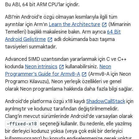
Bu ABI, 64 bit ARM CPU'lar içindir.
ABI'nin Android'e özgü olmayan kısımlarıyla ilgili tüm
ayrıntılar için Arm'ın
Learn the Architecture
(Mimarinin
Temelleri) başlıklı makalesine bakın. Arm ayrıca
64 Bit
Android Geliştirme
adlı dokümanda bazı taşıma
tavsiyeleri sunmaktadır.
Advanced SIMD uzantısından yararlanmak için C ve C++
kodunda
Neon intrinsics
kullanabilirsiniz.
Neon
Programmer's Guide for Armv8-A
(Armv8-A için Neon
Programcı Kılavuzu), Neon yerleşik özellikleri ve genel
olarak Neon programlama hakkında daha fazla bilgi sağlar.
Android'de platforma özgü x18 kaydı
ShadowCallStack
için
ayrılmıştır ve kodunuz tarafından değiştirilmemelidir.
Clang'in mevcut sürümlerinde Android'de varsayılan olarak
-ffixed-x18
seçeneği kullanılır. Bu nedenle, elle yazılmış
bir derleyici kodunuz yoksa (veya çok eski bir derleyici
kullanmıyorsanız) bu konuda endişelenmenize gerek yoktur.