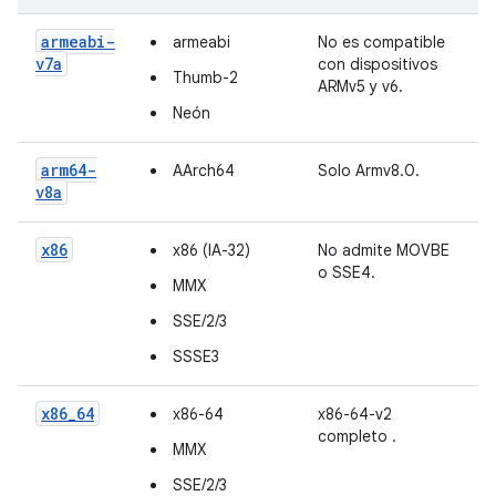
armeabi-
armeabi
No es compatible
v7a
con dispositivos
Thumb-2
ARMv5 y v6.
Neón
arm64-
AArch64
Solo Armv8.0.
v8a
x86
x86 (IA-32)
No admite MOVBE
o SSE4.
MMX
SSE/2/3
SSSE3
x86_64
x86-64
x86-64-v2
completo
.
MMX
SSE/2/3