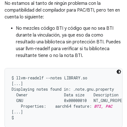
No estamos al tanto de ningún problema con la
compatibilidad del compilador para PAC/BTI, pero ten en
cuenta lo siguiente:
No mezcles código BTI y código que no sea BTI
durante la vinculación, ya que eso da como
resultado una biblioteca sin protección BTI. Puedes
usar llvm-readelf para verificar si tu biblioteca
resultante tiene o no la nota BTI.
$ llvm-readelf --notes LIBRARY.so

[...]

Displaying notes found in: .note.gnu.property

  Owner                Data size    Description

  GNU                  0x00000010   NT_GNU_PROPERT
    Properties:    aarch64 feature: 
BTI, PAC
[...]
