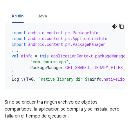
Kotlin
Java
import
android.content.pm.PackageInfo
import
android.content.pm.ApplicationInfo
import
android.content.pm.PackageManager
...
val
ainfo
=
this
.
applicationContext
.
packageManager
.
"com.domain.app"
,
PackageManager
.
GET_SHARED_LIBRARY_FILES
)
Log
.
v
(
TAG
,
"native library dir 
${
ainfo
.
nativeLibra
Si no se encuentra ningún archivo de objetos
compartidos, la aplicación se compila y se instala, pero
falla en el tiempo de ejecución.