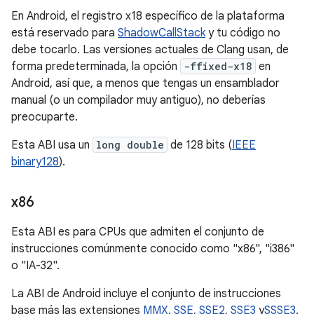
En Android, el registro x18 específico de la plataforma
está reservado para
ShadowCallStack
y tu código no
debe tocarlo. Las versiones actuales de Clang usan, de
forma predeterminada, la opción
-ffixed-x18
en
Android, así que, a menos que tengas un ensamblador
manual (o un compilador muy antiguo), no deberías
preocuparte.
Esta ABI usa un
long double
de 128 bits (
IEEE
binary128
).
x86
Esta ABI es para CPUs que admiten el conjunto de
instrucciones comúnmente conocido como "x86", "i386"
o "IA-32".
La ABI de Android incluye el conjunto de instrucciones
base más las extensiones
MMX
,
SSE
,
SSE2
,
SSE3
y
SSSE3
.