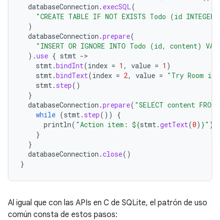
databaseConnection
.
execSQL
(
"CREATE TABLE IF NOT EXISTS Todo (id INTEGER 
)
databaseConnection
.
prepare
(
"INSERT OR IGNORE INTO Todo (id, content) VAL
).
use
{
stmt
-
stmt
.
bindInt
(
index
=
1
,
value
=
1
)
stmt
.
bindText
(
index
=
2
,
value
=
"Try Room in 
stmt
.
step
()
}
databaseConnection
.
prepare
(
"SELECT content FROM 
while
(
stmt
.
step
())
{
println
(
"Action item: 
${
stmt
.
getText
(
0
)
}
"
)
}
}
databaseConnection
.
close
()
}
Al igual que con las APIs en C de SQLite, el patrón de uso
común consta de estos pasos: