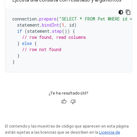
Ejecuta una consulta con resultado y argumentos
connection
.
prepare
(
"SELECT * FROM Pet WHERE id = 
statement
.
bindInt
(
1
,
id
)
if
(
statement
.
step
())
{
// row found, read columns
}
else
{
// row not found
}
}
¿Te ha resultado útil?
El contenido y las muestras de código que aparecen en esta página
están sujetas a las licencias que se describen en la
Licencia de