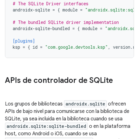
# The SQLite Driver interfaces
androidx-sqlite
=
{
module
=
"androidx.sqlite:sqli
# The bundled SQLite driver implementation
androidx-sqlite-bundled
=
{
module
=
"androidx.sql
[plugins]
ksp
=
{
id
=
"com.google.devtools.ksp"
,
version
.
re
APIs de controlador de SQLite
Los grupos de bibliotecas
androidx.sqlite
ofrecen
APIs de bajo nivel para comunicarse con la biblioteca de
SQLite, ya sea incluida en la biblioteca cuando se usa
androidx.sqlite:sqlite-bundled
o en la plataforma
host, como Android o iOS, cuando se usa