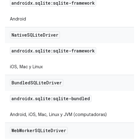
androidx
.
sqlite:sqlite-framework
Android
Native
SQLite
Driver
androidx
.
sqlite:sqlite-framework
iOS, Mac y Linux
Bundled
SQLite
Driver
androidx
.
sqlite:sqlite-bundled
Android, iOS, Mac, Linux y JVM (computadoras)
Web
Worker
SQLite
Driver