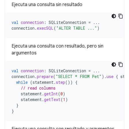
Ejecuta una consulta sin resultado
val
connection
:
SQLiteConnection
=
...
connection
.
execSQL
(
"ALTER TABLE ..."
)
Ejecuta una consulta con resultado, pero sin
argumentos
val
connection
:
SQLiteConnection
=
...
connection
.
prepare
(
"SELECT * FROM Pet"
).
use
{
sta
while
(
statement
.
step
())
{
// read columns
statement
.
getInt
(
0
)
statement
.
getText
(
1
)
}
}