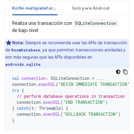
Kotlin multiplataforma
Solo para Android
Realiza una transacción con
SQLiteConnection
de bajo nivel
Nota:
Siempre se recomienda usar las APIs de transacción
de
, ya que permiten transacciones anidadas y
RoomDatabase
son más seguras que las APIs disponibles en
.
androidx.sqlite
val
connection
:
SQLiteConnection
=
...
connection
.
execSQL
(
"BEGIN IMMEDIATE TRANSACTION"
)
try
{
// perform database operations in transaction
connection
.
execSQL
(
"END TRANSACTION"
)
}
catch
(
t
:
Throwable
)
{
connection
.
execSQL
(
"ROLLBACK TRANSACTION"
)
}