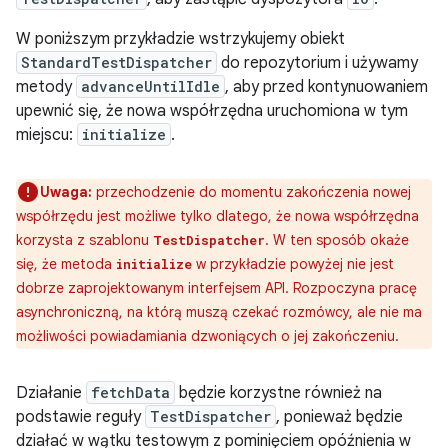
W poniższym przykładzie wstrzykujemy obiekt
StandardTestDispatcher
do repozytorium i używamy
metody
advanceUntilIdle
, aby przed kontynuowaniem
upewnić się, że nowa współrzędna uruchomiona w tym
miejscu:
initialize
.
Uwaga:
przechodzenie do momentu zakończenia nowej
współrzędu jest możliwe tylko dlatego, że nowa współrzędna
korzysta z szablonu
. W ten sposób okaże
TestDispatcher
się, że metoda
w przykładzie powyżej nie jest
initialize
dobrze zaprojektowanym interfejsem API. Rozpoczyna pracę
asynchroniczną, na którą muszą czekać rozmówcy, ale nie ma
możliwości powiadamiania dzwoniących o jej zakończeniu.
Działanie
fetchData
będzie korzystne również na
podstawie reguły
TestDispatcher
, ponieważ będzie
działać w wątku testowym z pominięciem opóźnienia w