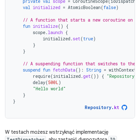
private
val
scope
=
CoroutineScope
(
ioDispatche
val
initialized
=
AtomicBoolean
(
false
)
// A function that starts a new coroutine on t
fun
initialize
()
{
scope
.
launch
{
initialized
.
set
(
true
)
}
}
// A suspending function that switches to the 
suspend
fun
fetchData
():
String
=
withContext
(
require
(
initialized
.
get
())
{
"Repository s
delay
(
500L
)
"Hello world"
}
}
Repository
.
kt
W testach możesz wstrzyknąć implementację
TestDispatcher
, aby zastąpić dyspozytora
IO
.