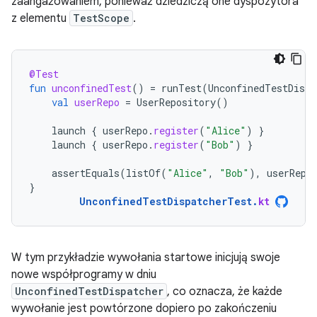
zaangażowaniem, ponieważ dziedziczą one dyspozytora
z elementu
TestScope
.
@Test
fun
unconfinedTest
()
=
runTest
(
UnconfinedTestDispa
val
userRepo
=
UserRepository
()
launch
{
userRepo
.
register
(
"Alice"
)
}
launch
{
userRepo
.
register
(
"Bob"
)
}
assertEquals
(
listOf
(
"Alice"
,
"Bob"
),
userRepo
}
UnconfinedTestDispatcherTest
.
kt
W tym przykładzie wywołania startowe inicjują swoje
nowe współprogramy w dniu
UnconfinedTestDispatcher
, co oznacza, że każde
wywołanie jest powtórzone dopiero po zakończeniu