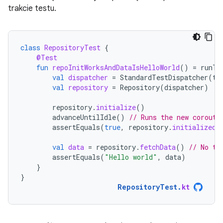
trakcie testu.
class
RepositoryTest
{
@Test
fun
repoInitWorksAndDataIsHelloWorld
()
=
runTe
val
dispatcher
=
StandardTestDispatcher
(
te
val
repository
=
Repository
(
dispatcher
)
repository
.
initialize
()
advanceUntilIdle
()
// Runs the new corouti
assertEquals
(
true
,
repository
.
initialized
.
val
data
=
repository
.
fetchData
()
// No th
assertEquals
(
"Hello world"
,
data
)
}
}
RepositoryTest
.
kt