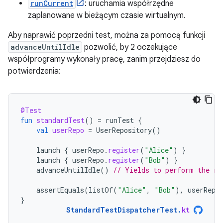
runCurrent
: uruchamia współrzędne
zaplanowane w bieżącym czasie wirtualnym.
Aby naprawić poprzedni test, można za pomocą funkcji
advanceUntilIdle
pozwolić, by 2 oczekujące
współprogramy wykonały pracę, zanim przejdziesz do
potwierdzenia:
@Test
fun
standardTest
()
=
runTest
{
val
userRepo
=
UserRepository
()
launch
{
userRepo
.
register
(
"Alice"
)
}
launch
{
userRepo
.
register
(
"Bob"
)
}
advanceUntilIdle
()
// Yields to perform the re
assertEquals
(
listOf
(
"Alice"
,
"Bob"
),
userRepo
}
StandardTestDispatcherTest
.
kt