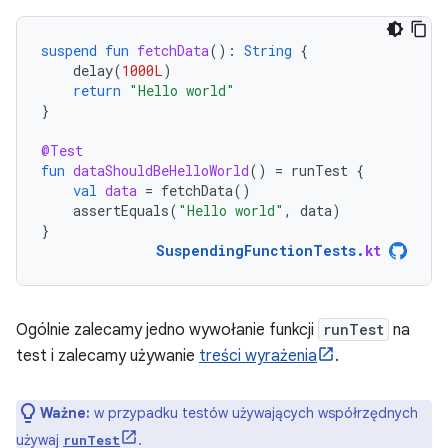
suspend
fun
fetchData
():
String
{
delay
(
1000L
)
return
"Hello world"
}
@Test
fun
dataShouldBeHelloWorld
()
=
runTest
{
val
data
=
fetchData
()
assertEquals
(
"Hello world"
,
data
)
}
SuspendingFunctionTests
.
kt
Ogólnie zalecamy jedno wywołanie funkcji
runTest
na
test i zalecamy używanie
treści wyrażenia
.
Ważne:
w przypadku testów używających współrzędnych
używaj
.
runTest