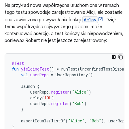
Na przykład nowa współrzędna uruchomiona w ramach
tego testu spowoduje zarejestrowanie Alicji, ale zostanie
ona zawieszona po wywołaniu funkcji
delay
. Dzięki
temu współrzędna najwyższego poziomu może
kontynuować asercję, a test kończy się niepowodzeniem,
ponieważ Robert nie jest jeszcze zarejestrowany:
@Test
fun
yieldingTest
()
=
runTest
(
UnconfinedTestDispatc
val
userRepo
=
UserRepository
()
launch
{
userRepo
.
register
(
"Alice"
)
delay
(
10L
)
userRepo
.
register
(
"Bob"
)
}
assertEquals
(
listOf
(
"Alice"
,
"Bob"
),
userRepo
}