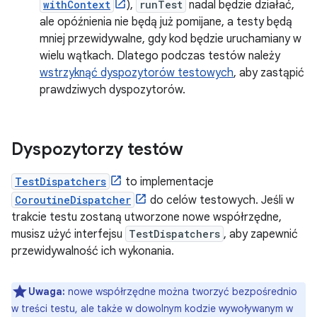
withContext
),
runTest
nadal będzie działać,
ale opóźnienia nie będą już pomijane, a testy będą
mniej przewidywalne, gdy kod będzie uruchamiany w
wielu wątkach. Dlatego podczas testów należy
wstrzyknąć dyspozytorów testowych
, aby zastąpić
prawdziwych dyspozytorów.
Dyspozytorzy testów
TestDispatchers
to implementacje
CoroutineDispatcher
do celów testowych. Jeśli w
trakcie testu zostaną utworzone nowe współrzędne,
musisz użyć interfejsu
TestDispatchers
, aby zapewnić
przewidywalność ich wykonania.
Uwaga:
nowe współrzędne można tworzyć bezpośrednio
w treści testu, ale także w dowolnym kodzie wywoływanym w