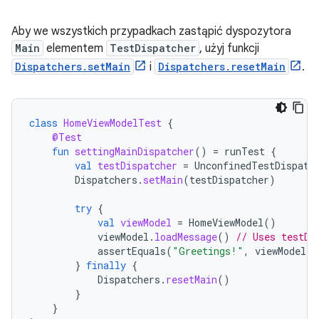
Aby we wszystkich przypadkach zastąpić dyspozytora
Main
elementem
TestDispatcher
, użyj funkcji
Dispatchers.setMain
i
Dispatchers.resetMain
.
class
HomeViewModelTest
{
@Test
fun
settingMainDispatcher
()
=
runTest
{
val
testDispatcher
=
UnconfinedTestDispatc
Dispatchers
.
setMain
(
testDispatcher
)
try
{
val
viewModel
=
HomeViewModel
()
viewModel
.
loadMessage
()
// Uses testDi
assertEquals
(
"Greetings!"
,
viewModel
.
m
}
finally
{
Dispatchers
.
resetMain
()
}
}