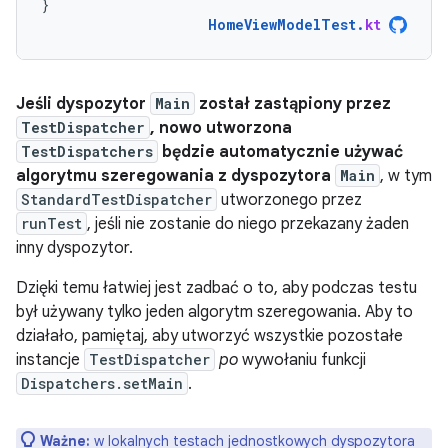
}
HomeViewModelTest
.
kt
Jeśli dyspozytor
Main
został zastąpiony przez
TestDispatcher
, nowo utworzona
TestDispatchers
będzie automatycznie używać
algorytmu szeregowania z dyspozytora
Main
, w tym
StandardTestDispatcher
utworzonego przez
runTest
, jeśli nie zostanie do niego przekazany żaden
inny dyspozytor.
Dzięki temu łatwiej jest zadbać o to, aby podczas testu
był używany tylko jeden algorytm szeregowania. Aby to
działało, pamiętaj, aby utworzyć wszystkie pozostałe
instancje
TestDispatcher
po
wywołaniu funkcji
Dispatchers.setMain
.
Ważne:
w lokalnych testach jednostkowych dyspozytora