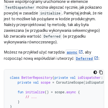
Nowe współprogramy uruchomione w elemencie
TestDispatcher
można ulepszać ręcznie, jak pokazano
powyżej w zasadzie
initialize
. Pamiętaj jednak, że nie
jest to możliwe lub pożądane w kodzie produkcyjnym.
Należy przeprojektować tę metodę, tak aby była
zawieszana (w przypadku wykonywania sekwencyjnego)
lub zwracała wartość
Deferred
(w przypadku
wykonywania równoczesnego).
Możesz na przykład użyć narzędzia
async
, aby
rozpocząć nową współudział i utworzyć
Deferred
:
class
BetterRepository
(
private
val
ioDispatcher
:
C
private
val
scope
=
CoroutineScope
(
ioDispatche
fun
initialize
()
=
scope
.
async
{
// ...
}
}