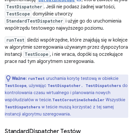
TestDispatcher
. Jeśli nie podasz żadnej wartości,
TestScope
domyślnie utworzy
StandardTestDispatcher
i użyje go do uruchomienia
współrzędu testowego najwyższego poziomu.
runTest
śledzi współrzędne, które znajdują się w kolejce
w algorytmie szeregowania używanym przez dyspozytora
instancji
TestScope
, i nie wraca, dopóki są oczekujące
prace nad tym algorytmem szeregowania.
Ważne:
uruchamia korytę testową w obiekcie
runTest
, używając
do
TestScope
TestDispatcher. TestDispatchers
kontrolowania czasu wirtualnego i planowania nowych
współudziałów w teście.
Wszystkie
TestCoroutineScheduler
w teście muszą korzystać z tej samej
TestDispatchers
instancji algorytmu szeregowania.
Standard
Dispatcher Testów