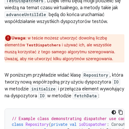
TestDispatchers
. Dzięki temu będą mogli podzielić się
wiedzą na temat czasu wirtualnego, a metody takie jak
advanceUntilIdle
będą do końca uruchamiać
współdziałanie wszystkich dyspozytorów testów.
Uwaga:
w teście możesz utworzyć dowolną liczbę
elementów
i używać ich, ale wszystkie
TestDispatchers
muszą korzystać z tego samego algorytmu szeregowania.
Uważaj, aby nie utworzyć kilku algorytmów szeregowania.
W poniższym przykładzie widać klasę
Repository
, która
tworzy nową współrzędną przy użyciu dyspozytora
IO
w metodzie
initialize
i przełącza element wywołujący
na dyspozytora
IO
w metodzie
fetchData
:
// Example class demonstrating dispatcher use case
class
Repository
(
private
val
ioDispatcher
:
Corouti