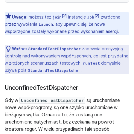
Uwaga:
możesz też
instancje
zwrócone
join
Job
przez wywołania
, aby upewnić się, że nowe
launch
współrzędne zostały wykonane przed wykonaniem asercji.
Ważne:
zapewnia precyzyjną
StandardTestDispatcher
kontrolę nad wykonywaniem współrzędnych, co jest przydatne
w złożonych scenariuszach testowych.
domyślnie
runTest
używa pola
.
StandardTestDispatcher
Unconfined
Test
Dispatcher
Gdy w
UnconfinedTestDispatcher
są uruchamiane
nowe współprogramy, są one szybko uruchamiane w
bieżącym wątku. Oznacza to, że zostaną one
uruchomione natychmiast, bez czekania na powrót
kreatora reguł. W wielu przypadkach taki sposób