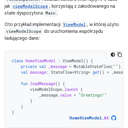
jak
viewModelScope
, korzystają z zakodowanego na
stałe dyspozytora
Main
.
Oto przykład implementacji
ViewModel
, w której użyto
viewModelScope
do uruchomienia współrzędu
ładującego dane:
class
HomeViewModel
:
ViewModel
()
{
private
val
_message
=
MutableStateFlow
(
""
)
val
message
:
StateFlow<String>
get
()
=
_messag
fun
loadMessage
()
{
viewModelScope
.
launch
{
_message
.
value
=
"Greetings!"
}
}
}
HomeViewModel
.
kt