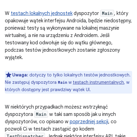
W
testach lokalnych jednostek
dyspozytor
Main
, który
opakowuje wątek interfejsu Androida, będzie niedostępny,
ponieważ testy są wykonywane na lokalnej maszynie
wirtualnej, a nie na urządzeniu z Androidem. Jeśli
testowany kod odwołuje się do wątku głównego,
podczas testów jednostkowych zostanie zgłoszony
wyjątek.
Uwaga:
dotyczy to tylko lokalnych testów jednostkowych.
Nie zastępuj dyspozytora
w
testach instrumentalnych
, w
Main
których dostępny jest prawdziwy wątek UI.
W niektórych przypadkach możesz wstrzyknąć
dyspozytora
Main
w taki sam sposób jak u innych
dyspozytorów, co opisano w
poprzedniej sekcji
, co
pozwoli Ci w testach zastąpić go kodem
TestDispatcher
. Jednak niektóre interfejsy API, takie