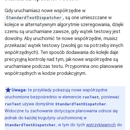
Gdy uruchamiasz nowe współrzędne w
StandardTestDispatcher
, są one umieszczane w
kolejce w alternatywnym algorytmie szeregowania, dzięki
czemu są uruchamiane zawsze, gdy wątek testowy jest
dowolny. Aby uruchomić te nowe współrzędne, musisz
przekazać
wątek testowy (zwolnij go na potrzeby innych
współrzędnych). Ten sposób dodawania do kolejki daje
precyzyjną kontrolę nad tym, jak nowe współrzędne są
uruchamiane podczas testu. Przypomina ono planowanie
współrzędnych w kodzie produkcyjnym.
Uwaga:
te przykłady pokazują nowe współrzędne
uruchomione bezpośrednio w elemencie
, ponieważ
runTest
używa domyślnie
.
runTest
StandardTestDispatcher
Widoczne tu zachowanie dotyczące planowania odnosi się
jednak do każdej kogutyny uruchomionej w
, w tym do tych
wstrzykiwanych
do
StandardTestDispatcher