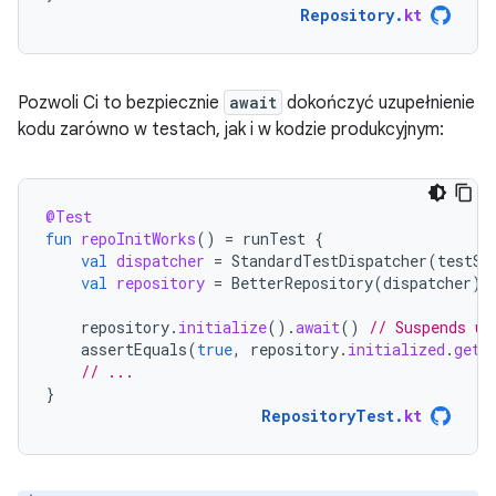
Repository
.
kt
Pozwoli Ci to bezpiecznie
await
dokończyć uzupełnienie
kodu zarówno w testach, jak i w kodzie produkcyjnym:
@Test
fun
repoInitWorks
()
=
runTest
{
val
dispatcher
=
StandardTestDispatcher
(
testSc
val
repository
=
BetterRepository
(
dispatcher
)
repository
.
initialize
().
await
()
// Suspends un
assertEquals
(
true
,
repository
.
initialized
.
get
(
// ...
}
RepositoryTest
.
kt