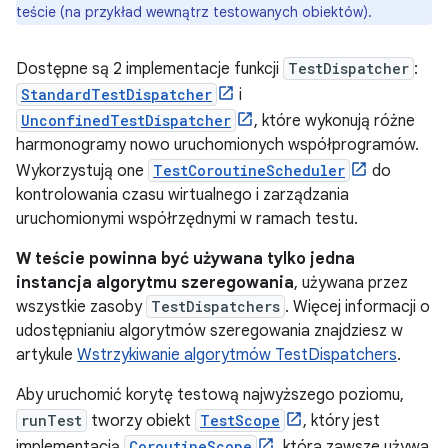
teście (na przykład wewnątrz testowanych obiektów).
Dostępne są 2 implementacje funkcji
TestDispatcher
:
StandardTestDispatcher
i
UnconfinedTestDispatcher
, które wykonują różne
harmonogramy nowo uruchomionych współprogramów.
Wykorzystują one
TestCoroutineScheduler
do
kontrolowania czasu wirtualnego i zarządzania
uruchomionymi współrzędnymi w ramach testu.
W teście powinna być używana tylko jedna
instancja algorytmu szeregowania
, używana przez
wszystkie zasoby
TestDispatchers
. Więcej informacji o
udostępnianiu algorytmów szeregowania znajdziesz w
artykule
Wstrzykiwanie algorytmów TestDispatchers
.
Aby uruchomić korytę testową najwyższego poziomu,
runTest
tworzy obiekt
TestScope
, który jest
implementacją
CoroutineScope
, która zawsze używa