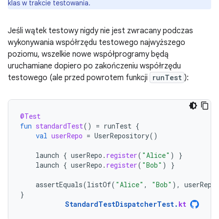
klas w trakcie testowania.
Jeśli wątek testowy nigdy nie jest zwracany podczas
wykonywania współrzędu testowego najwyższego
poziomu, wszelkie nowe współprogramy będą
uruchamiane dopiero po zakończeniu współrzędu
testowego (ale przed powrotem funkcji
runTest
):
@Test
fun
standardTest
()
=
runTest
{
val
userRepo
=
UserRepository
()
launch
{
userRepo
.
register
(
"Alice"
)
}
launch
{
userRepo
.
register
(
"Bob"
)
}
assertEquals
(
listOf
(
"Alice"
,
"Bob"
),
userRepo
}
StandardTestDispatcherTest
.
kt