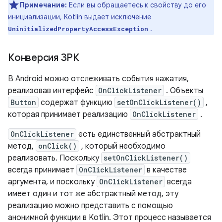
Примечание:
Если вы обращаетесь к свойству до его
инициализации, Kotlin выдает исключение
.
UninitializedPropertyAccessException
Конверсия ЗРК
В Android можно отслеживать события нажатия,
реализовав интерфейс
OnClickListener
. Объекты
Button
содержат функцию
setOnClickListener()
,
которая принимает реализацию
OnClickListener
.
OnClickListener
есть единственный абстрактный
метод,
onClick()
, который необходимо
реализовать. Поскольку
setOnClickListener()
всегда принимает
OnClickListener
в качестве
аргумента, и поскольку
OnClickListener
всегда
имеет один и тот же абстрактный метод, эту
реализацию можно представить с помощью
анонимной функции в Kotlin. Этот процесс называется