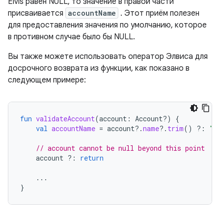
Elvis равен NULL, то значение в правой части
присваивается
accountName
. Этот приём полезен
для предоставления значения по умолчанию, которое
в противном случае было бы NULL.
Вы также можете использовать оператор Элвиса для
досрочного возврата из функции, как показано в
следующем примере:
fun
validateAccount
(
account
:
Account?)
{
val
accountName
=
account
?.
name
?.
trim
()
?:
"D
// account cannot be null beyond this point
account
?:
return
...
}