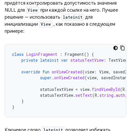
придётся контролировать допустимость значения
NULL для
View
при каждой ссылке на него. Лучшее
решение — использовать
lateinit
для
инициализации
View
, как показано в следующем
примере:
class
LoginFragment
:
Fragment
()
{
private
lateinit
var
statusTextView
:
TextView
override
fun
onViewCreated
(
view
:
View
,
savedIn
super
.
onViewCreated
(
view
,
savedInstanc
statusTextView
=
view
.
findViewById
(
R
.
i
statusTextView
.
setText
(
R
.
string
.
auth_f
}
}
Ключевое слово
lateinit
позволяет избежать