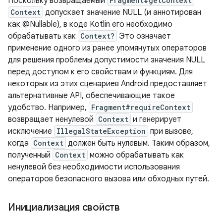
Поскольку возвращаемый
Fragment#getContext
Context
допускает значение NULL (и аннотирован
как @Nullable), в коде Kotlin его необходимо
обрабатывать как
Context?
Это означает
применение одного из ранее упомянутых операторов
для решения проблемы допустимости значения NULL
перед доступом к его свойствам и функциям. Для
некоторых из этих сценариев Android предоставляет
альтернативные API, обеспечивающие такое
удобство. Например,
Fragment#requireContext
возвращает ненулевой
Context
и генерирует
исключение
IllegalStateException
при вызове,
когда
Context
должен быть нулевым. Таким образом,
полученный
Context
можно обрабатывать как
ненулевой без необходимости использования
операторов безопасного вызова или обходных путей.
Инициализация свойств