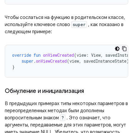
Чтобы сослаться на функцию в родительском классе,
используйте ключевое слово
super
, как показано в
следующем примере:
override
fun
onViewCreated
(
view
:
View
,
savedInstan
super
.
onViewCreated
(
view
,
savedInstanceState
)
}
Обнуление и инициализация
В предыдущих примерах типы некоторых параметров в
переопределенных методах были дополнены
вопросительным знаком
?
. Это означает, что
аргументы, передаваемые для этих параметров, могут
иметь значение NULL. Убедитесь, что возможность