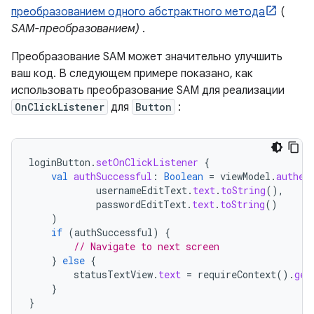
преобразованием одного абстрактного метода
(
SAM-преобразованием)
.
Преобразование SAM может значительно улучшить
ваш код. В следующем примере показано, как
использовать преобразование SAM для реализации
OnClickListener
для
Button
:
loginButton
.
setOnClickListener
{
val
authSuccessful
:
Boolean
=
viewModel
.
authen
usernameEditText
.
text
.
toString
(),
passwordEditText
.
text
.
toString
()
)
if
(
authSuccessful
)
{
// Navigate to next screen
}
else
{
statusTextView
.
text
=
requireContext
().
get
}
}