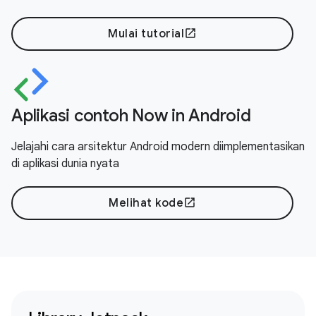
Mulai tutorial
open_in_new
Aplikasi contoh Now in Android
Jelajahi cara arsitektur Android modern diimplementasikan
di aplikasi dunia nyata
Melihat kode
open_in_new