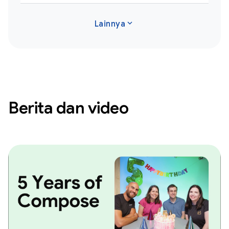
expand_more
Lainnya
Berita dan video