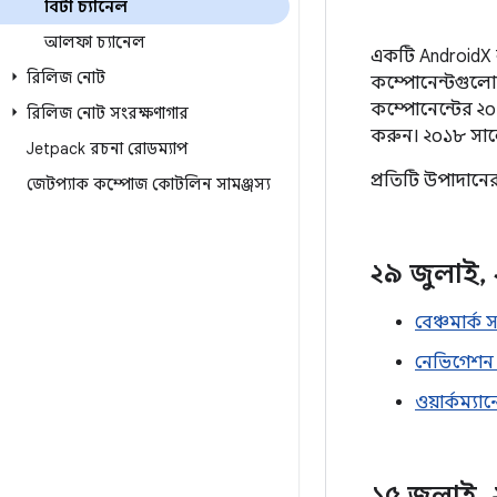
বিটা চ্যানেল
আলফা চ্যানেল
একটি AndroidX লা
রিলিজ নোট
কম্পোনেন্টগুলোর
কম্পোনেন্টের ২০১
রিলিজ নোট সংরক্ষণাগার
করুন। ২০১৮ সা
Jetpack রচনা রোডম্যাপ
প্রতিটি উপাদানে
জেটপ্যাক কম্পোজ কোটলিন সামঞ্জস্য
২৯ জুলাই
,
বেঞ্চমার্ক
নেভিগেশন 
ওয়ার্কম্য
১৫ জুলাই
,