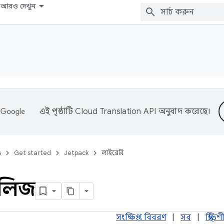
আরও দেখুন
এই পৃষ্ঠাটি
Cloud Translation API
অনুবাদ করেছে।
s
Get started
Jetpack
লাইব্রেরি
িলিজ
সংক্ষিপ্ত বিবরণ
|
সব
|
স্থিতি