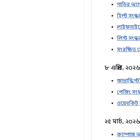
গাড়ির অ্য
হিল্ট সংস্
লাইফসাইকে
লিন্ট সংস্
সংরক্ষিত স
৮ এপ্রিল
,
২০২
জাভাস্ক্রিপ
পেজিং সংস
ওয়েবকিট 
২৫ মার্চ
,
২০২
কম্পোজ অ্