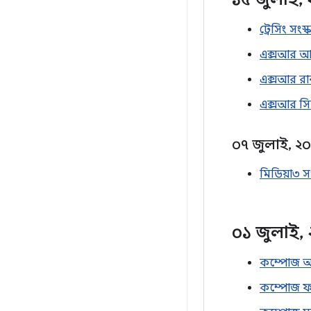
ট্রেসিং সং
এক্সআর আ
এক্সআর রা
এক্সআর সি
০৭ জুলাই
,
২০
মিডিয়া৩ স
০১ জুলাই
,
কম্পোজ অ্
কম্পোজ ফা