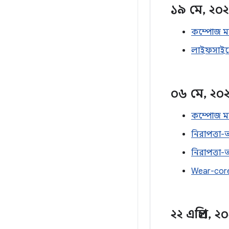
১৯ মে
,
২০
কম্পোজ ম্য
লাইফসাইকে
০৬ মে
,
২০
কম্পোজ ম্য
নিরাপত্তা-অ
নিরাপত্তা-
Wear-core
২২ এপ্রিল
,
২০