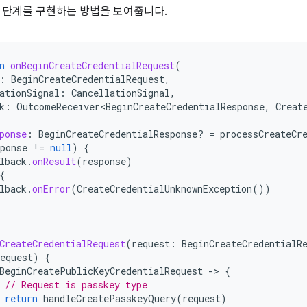
 단계를 구현하는 방법을 보여줍니다.
n
onBeginCreateCredentialRequest
(
:
BeginCreateCredentialRequest
,
ationSignal
:
CancellationSignal
,
k
:
OutcomeReceiver<BeginCreateCredentialResponse
,
Creat
ponse
:
BeginCreateCredentialResponse? 
=
processCreateCr
ponse
!=
null
)
{
lback
.
onResult
(
response
)
{
lback
.
onError
(
CreateCredentialUnknownException
())
CreateCredentialRequest
(
request
:
BeginCreateCredentialR
equest
)
{
BeginCreatePublicKeyCredentialRequest
-
>
{
// Request is passkey type
return
handleCreatePasskeyQuery
(
request
)