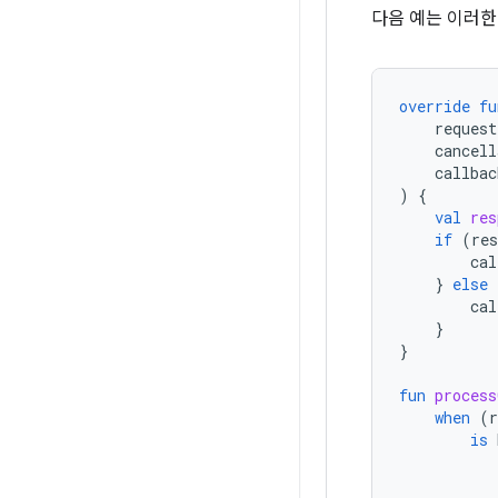
다음 예는 이러한
override
fu
request
cancell
callbac
)
{
val
res
if
(
res
cal
}
else
cal
}
}
fun
process
when
(
r
is