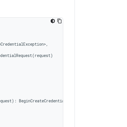
eCredentialException
>
,
edentialRequest
(
request
)
equest
):
BeginCreateCredentialResponse? 
{