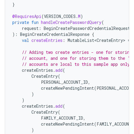
}
@RequiresApi
(
VERSION_CODES
.
M
)
private
fun
handleCreatePasswordQuery
(
request
:
BeginCreatePasswordCredentialRequest
):
BeginCreateCredentialResponse
{
val
createEntries
:
MutableList<CreateEntry>
=
// Adding two create entries - one for storing
// account, and one for storing them to the 'F
// accounts are local to this sample app only.
createEntries
.
add
(
CreateEntry
(
PERSONAL_ACCOUNT_ID
,
createNewPendingIntent
(
PERSONAL_ACCOUN
)
)
createEntries
.
add
(
CreateEntry
(
FAMILY_ACCOUNT_ID
,
createNewPendingIntent
(
FAMILY_ACCOUNT_
)