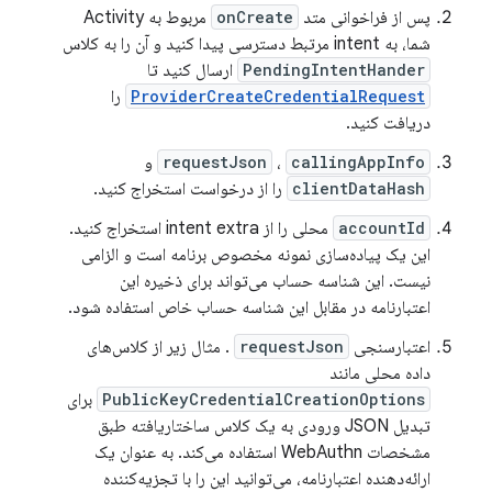
پس از فراخوانی متد
onCreate
مربوط به Activity
شما، به intent مرتبط دسترسی پیدا کنید و آن را به کلاس
PendingIntentHander
ارسال کنید تا
ProviderCreateCredentialRequest
را
دریافت کنید.
callingAppInfo
،
requestJson
و
clientDataHash
را از درخواست استخراج کنید.
accountId
محلی را از intent extra استخراج کنید.
این یک پیاده‌سازی نمونه مخصوص برنامه است و الزامی
نیست. این شناسه حساب می‌تواند برای ذخیره این
اعتبارنامه در مقابل این شناسه حساب خاص استفاده شود.
اعتبارسنجی
requestJson
. مثال زیر از کلاس‌های
داده محلی مانند
PublicKeyCredentialCreationOptions
برای
تبدیل JSON ورودی به یک کلاس ساختاریافته طبق
مشخصات WebAuthn استفاده می‌کند. به عنوان یک
ارائه‌دهنده اعتبارنامه، می‌توانید این را با تجزیه‌کننده