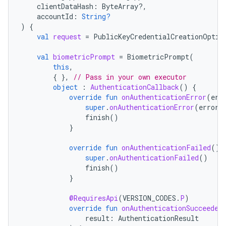
clientDataHash
:
ByteArray?,
accountId
:
String?
)
{
val
request
=
PublicKeyCredentialCreationOptio
val
biometricPrompt
=
BiometricPrompt
(
this
,
{
},
// Pass in your own executor
object
:
AuthenticationCallback
()
{
override
fun
onAuthenticationError
(
err
super
.
onAuthenticationError
(
errorC
finish
()
}
override
fun
onAuthenticationFailed
()
super
.
onAuthenticationFailed
()
finish
()
}
@RequiresApi
(
VERSION_CODES
.
P
)
override
fun
onAuthenticationSucceeded
result
:
AuthenticationResult