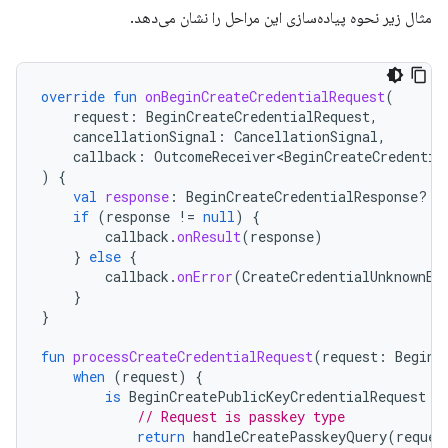
مثال زیر نحوه پیاده‌سازی این مراحل را نشان می‌دهد.
override
fun
onBeginCreateCredentialRequest
(
request
:
BeginCreateCredentialRequest
,
cancellationSignal
:
CancellationSignal
,
callback
:
OutcomeReceiver<BeginCreateCredentia
)
{
val
response
:
BeginCreateCredentialResponse? 
=
if
(
response
!=
null
)
{
callback
.
onResult
(
response
)
}
else
{
callback
.
onError
(
CreateCredentialUnknownEx
}
}
fun
processCreateCredentialRequest
(
request
:
BeginC
when
(
request
)
{
is
BeginCreatePublicKeyCredentialRequest
-
// Request is passkey type
return
handleCreatePasskeyQuery
(
reques