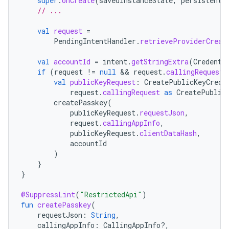
super
.
onCreate
(
savedInstanceState
,
persistentS
// ...
val
request
=
PendingIntentHandler
.
retrieveProviderCreat
val
accountId
=
intent
.
getStringExtra
(
Credenti
if
(
request
!=
null
 && 
request
.
callingRequest
val
publicKeyRequest
:
CreatePublicKeyCrede
request
.
callingRequest
as
CreatePublic
createPasskey
(
publicKeyRequest
.
requestJson
,
request
.
callingAppInfo
,
publicKeyRequest
.
clientDataHash
,
accountId
)
}
}
@SuppressLint
(
"RestrictedApi"
)
fun
createPasskey
(
requestJson
:
String
,
callingAppInfo
:
CallingAppInfo?,