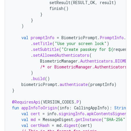
setResult
(
RESULT_OK
,
result
)
finish
()
}
}
)
val
promptInfo
=
BiometricPrompt
.
PromptInfo
.
Bu
.
setTitle
(
"Use your screen lock"
)
.
setSubtitle
(
"Create passkey for 
${
request
.
setAllowedAuthenticators
(
BiometricManager
.
Authenticators
.
BIOMET
/* or BiometricManager.Authenticators.
)
.
build
()
biometricPrompt
.
authenticate
(
promptInfo
)
}
@RequiresApi
(
VERSION_CODES
.
P
)
fun
appInfoToOrigin
(
info
:
CallingAppInfo
):
String
val
cert
=
info
.
signingInfo
.
apkContentsSigners
val
md
=
MessageDigest
.
getInstance
(
"SHA-256"
)
val
certHash
=
md
.
digest
(
cert
)