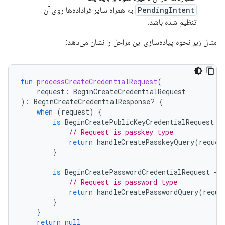
PendingIntent
به همراه سایر فراداده‌ها روی آن
تنظیم شده باشد.
مثال زیر نحوه پیاده‌سازی این مراحل را نشان می‌دهد:
fun
processCreateCredentialRequest
(
request
:
BeginCreateCredentialRequest
):
BeginCreateCredentialResponse? 
{
when
(
request
)
{
is
BeginCreatePublicKeyCredentialRequest
-
// Request is passkey type
return
handleCreatePasskeyQuery
(
reques
}
is
BeginCreatePasswordCredentialRequest
-
>
// Request is password type
return
handleCreatePasswordQuery
(
reque
}
}
return
null