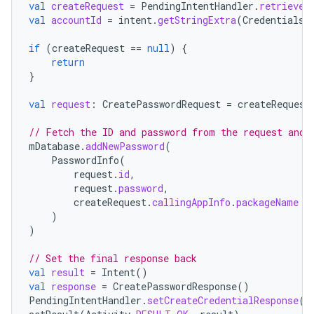
val
createRequest
=
PendingIntentHandler
.
retrieveP
val
accountId
=
intent
.
getStringExtra
(
CredentialsR
if
(
createRequest
==
null
)
{
return
}
val
request
:
CreatePasswordRequest
=
createRequest
// Fetch the ID and password from the request and 
mDatabase
.
addNewPassword
(
PasswordInfo
(
request
.
id
,
request
.
password
,
createRequest
.
callingAppInfo
.
packageName
)
)
// Set the final response back
val
result
=
Intent
()
val
response
=
CreatePasswordResponse
()
PendingIntentHandler
.
setCreateCredentialResponse
(
r