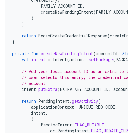
CreateEntry
(
FAMILY_ACCOUNT_ID
,
createNewPendingIntent
(
FAMILY_ACCOUNT_
)
)
return
BeginCreateCredentialResponse
(
createEnt
}
private
fun
createNewPendingIntent
(
accountId
:
Stri
val
intent
=
Intent
(
action
).
setPackage
(
PACKAGE
// Add your local account ID as an extra to th
// user selects this entry, the credential can
// account
intent
.
putExtra
(
EXTRA_KEY_ACCOUNT_ID
,
accountI
return
PendingIntent
.
getActivity
(
applicationContext
,
UNIQUE_REQ_CODE
,
intent
,
(
PendingIntent
.
FLAG_MUTABLE
or
PendingIntent
.
FLAG_UPDATE_CURRE