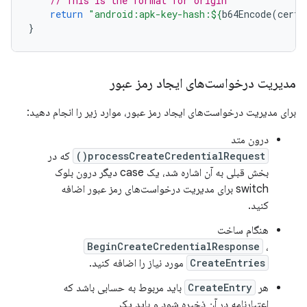
// This is the format for origin
return
"android:apk-key-hash:
${
b64Encode
(
certH
}
مدیریت درخواست‌های ایجاد رمز عبور
برای مدیریت درخواست‌های ایجاد رمز عبور، موارد زیر را انجام دهید:
درون متد
processCreateCredentialRequest()
که در
بخش قبلی به آن اشاره شد، یک case دیگر درون بلوک
switch برای مدیریت درخواست‌های رمز عبور اضافه
کنید.
هنگام ساخت
BeginCreateCredentialResponse
،
CreateEntries
مورد نیاز را اضافه کنید.
هر
CreateEntry
باید مربوط به حسابی باشد که
اعتبارنامه در آن ذخیره شود و باید یک