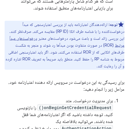
است که هر کدام شامل پارامترهایی هستند که می‌توانند
برای بازیابی اعتبارنامه‌های منطبق استفاده شوند.
توجه:
ارائه‌دهندگان اعتبارنامه باید از بررسی اعتبارسنجی که مبدأ
درخواست‌کننده را با شناسه طرف اتکا (RP ID) مقایسه می‌کند، صرف‌نظر کنند.
این بررسی زائد است و باعث می‌شود درخواست‌های معتبر
درخواست‌های مبدأ
مرتبط
(ROR) در صورت متفاوت بودن مبدأها رد شوند و منجر به شکست
طرف‌های اتکایی که از ROR استفاده می‌کنند، شود. اگر باید اعتبارسنجی اضافی
مربوط به شناسه RP را حفظ کنید، منطق باید صریحاً به تعریف ROR اشاره کرده
و آن را رعایت کند.
برای رسیدگی به این درخواست در سرویس ارائه دهنده اعتبارنامه خود،
مراحل زیر را انجام دهید:
برای مدیریت درخواست، متد
onBeginGetCredentialRequest()
را بازنویسی
کنید. توجه داشته باشید که اگر اعتبارنامه‌های شما قفل
شده باشند، می‌توانید بلافاصله یک
AuthenticationAction
روی پاسخ تنظیم کرده و