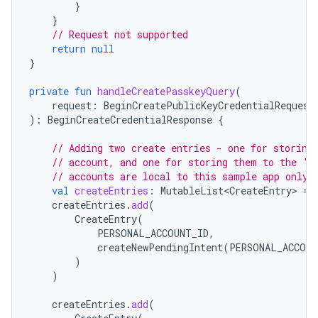
}
}
// Request not supported
return
null
}
private
fun
handleCreatePasskeyQuery
(
request
:
BeginCreatePublicKeyCredentialRequest
):
BeginCreateCredentialResponse
{
// Adding two create entries - one for storing
// account, and one for storing them to the 'F
// accounts are local to this sample app only.
val
createEntries
:
MutableList<CreateEntry>
=
createEntries
.
add
(
CreateEntry
(
PERSONAL_ACCOUNT_ID
,
createNewPendingIntent
(
PERSONAL_ACCOUN
)
)
createEntries
.
add
(