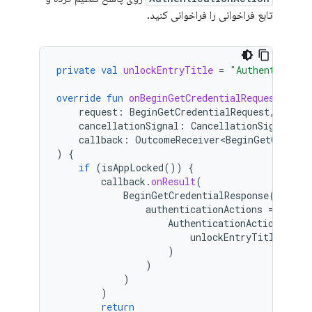
تابع فراخوانی را فراخوانی کنید.
private
val
unlockEntryTitle
=
"Authenticate 
override
fun
onBeginGetCredentialRequest
(
request
:
BeginGetCredentialRequest
,
cancellationSignal
:
CancellationSignal
,
callback
:
OutcomeReceiver<BeginGetCredent
)
{
if
(
isAppLocked
())
{
callback
.
onResult
(
BeginGetCredentialResponse
(
authenticationActions
=
mutab
AuthenticationAction
(
unlockEntryTitle
,
cre
)
)
)
)
return