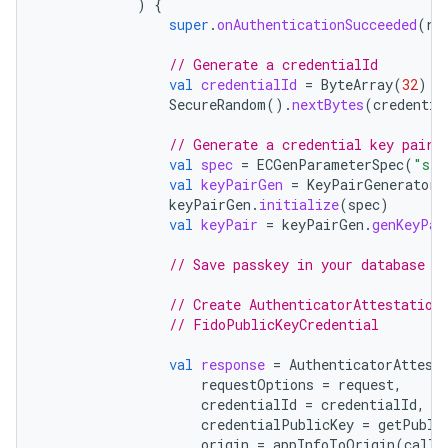
)
{
super
.
onAuthenticationSucceeded
(
re
// Generate a credentialId
val
credentialId
=
ByteArray
(
32
)
SecureRandom
().
nextBytes
(
credentia
// Generate a credential key pair
val
spec
=
ECGenParameterSpec
(
"sec
val
keyPairGen
=
KeyPairGenerator
.
keyPairGen
.
initialize
(
spec
)
val
keyPair
=
keyPairGen
.
genKeyPai
// Save passkey in your database a
// Create AuthenticatorAttestation
// FidoPublicKeyCredential
val
response
=
AuthenticatorAttest
requestOptions
=
request
,
credentialId
=
credentialId
,
credentialPublicKey
=
getPubli
origin
=
appInfoToOrigin
(
calli