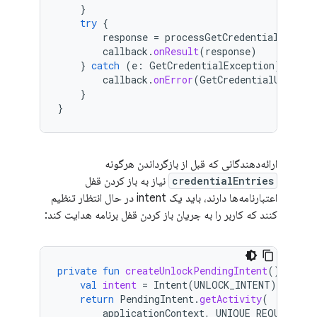
}
try
{
response
=
processGetCredentialReques
callback
.
onResult
(
response
)
}
catch
(
e
:
GetCredentialException
)
{
callback
.
onError
(
GetCredentialUnknown
}
}
ارائه‌دهندگانی که قبل از بازگرداندن هرگونه
credentialEntries
نیاز به باز کردن قفل
اعتبارنامه‌ها دارند، باید یک intent در حال انتظار تنظیم
کنند که کاربر را به جریان باز کردن قفل برنامه هدایت کند:
private
fun
createUnlockPendingIntent
():
Pend
val
intent
=
Intent
(
UNLOCK_INTENT
).
setPac
return
PendingIntent
.
getActivity
(
applicationContext
,
UNIQUE_REQUEST_CO