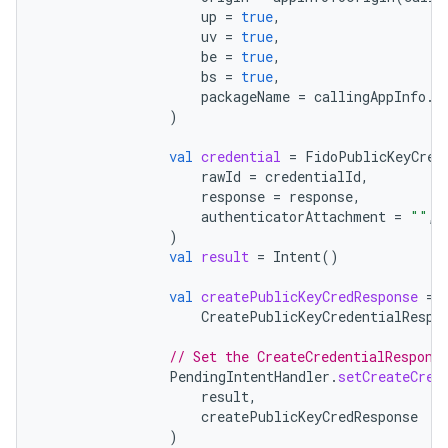
up
=
true
,
uv
=
true
,
be
=
true
,
bs
=
true
,
packageName
=
callingAppInfo
.
p
)
val
credential
=
FidoPublicKeyCred
rawId
=
credentialId
,
response
=
response
,
authenticatorAttachment
=
""
,
)
val
result
=
Intent
()
val
createPublicKeyCredResponse
=
CreatePublicKeyCredentialRespo
// Set the CreateCredentialRespons
PendingIntentHandler
.
setCreateCred
result
,
createPublicKeyCredResponse
)