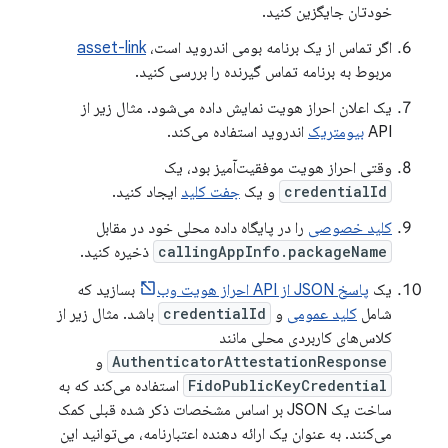
خودتان جایگزین کنید.
اگر تماس از یک برنامه بومی اندروید است،
asset-link
مربوط به برنامه تماس گیرنده را بررسی کنید.
یک اعلان احراز هویت نمایش داده می‌شود. مثال زیر از
API
بیومتریک
اندروید استفاده می‌کند.
وقتی احراز هویت موفقیت‌آمیز بود، یک
credentialId
و یک
جفت کلید
ایجاد کنید.
کلید خصوصی
را در پایگاه داده محلی خود در مقابل
callingAppInfo.packageName
ذخیره کنید.
یک
پاسخ JSON از API احراز هویت وب
بسازید که
شامل
کلید عمومی
و
credentialId
باشد. مثال زیر از
کلاس‌های کاربردی محلی مانند
AuthenticatorAttestationResponse
و
FidoPublicKeyCredential
استفاده می‌کند که به
ساخت یک JSON بر اساس مشخصات ذکر شده قبلی کمک
می‌کنند. به عنوان یک ارائه دهنده اعتبارنامه، می‌توانید این