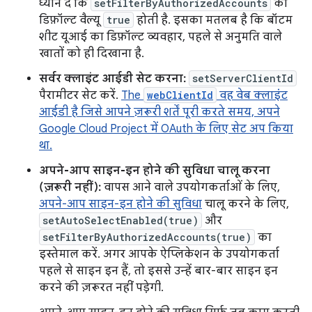
ध्यान दें कि
setFilterByAuthorizedAccounts
की
डिफ़ॉल्ट वैल्यू
true
होती है. इसका मतलब है कि बॉटम
शीट यूआई का डिफ़ॉल्ट व्यवहार, पहले से अनुमति वाले
खातों को ही दिखाना है.
सर्वर क्लाइंट आईडी सेट करना:
setServerClientId
पैरामीटर सेट करें.
The
webClientId
वह वेब क्लाइंट
आईडी है जिसे आपने ज़रूरी शर्तें पूरी करते समय, अपने
Google Cloud Project में OAuth के लिए सेट अप किया
था.
अपने-आप साइन-इन होने की सुविधा चालू करना
(ज़रूरी नहीं):
वापस आने वाले उपयोगकर्ताओं के लिए,
अपने-आप साइन-इन होने की सुविधा
चालू करने के लिए,
setAutoSelectEnabled(true)
और
setFilterByAuthorizedAccounts(true)
का
इस्तेमाल करें. अगर आपके ऐप्लिकेशन के उपयोगकर्ता
पहले से साइन इन हैं, तो इससे उन्हें बार-बार साइन इन
करने की ज़रूरत नहीं पड़ेगी.