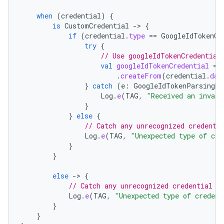
when
(
credential
)
{
is
CustomCredential
-
>
{
if
(
credential
.
type
==
GoogleIdTokenCr
try
{
// Use googleIdTokenCredential
val
googleIdTokenCredential
=
.
createFrom
(
credential
.
dat
}
catch
(
e
:
GoogleIdTokenParsingEx
Log
.
e
(
TAG
,
"Received an invali
}
}
else
{
// Catch any unrecognized credenti
Log
.
e
(
TAG
,
"Unexpected type of cre
}
}
else
-
>
{
// Catch any unrecognized credential t
Log
.
e
(
TAG
,
"Unexpected type of credent
}
}