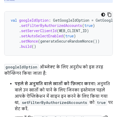
val
googleIdOption
:
GetGoogleIdOption
=
GetGoogleI
.
setFilterByAuthorizedAccounts
(
true
)
.
setServerClientId
(
WEB_CLIENT_ID
)
.
setAutoSelectEnabled
(
true
)
.
setNonce
(
generateSecureRandomNonce
())
.
build
()
googleIdOption
ऑब्जेक्ट के लिए अनुरोध को इस तरह
कॉन्फ़िगर किया जाता है:
पहले से अनुमति वाले खातों को फ़िल्टर करना:
अनुमति
वाले उन खातों को पाने के लिए जिनका इस्तेमाल पहले
आपके ऐप्लिकेशन में साइन इन करने के लिए किया गया
था,
setFilterByAuthorizedAccounts
को
true
पर
सेट करें.