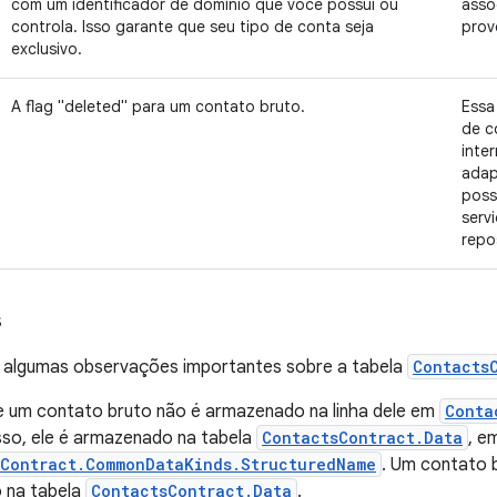
com um identificador de domínio que você possui ou
asso
controla. Isso garante que seu tipo de conta seja
prov
exclusivo.
A flag "deleted" para um contato bruto.
Essa
de c
inte
adap
poss
servi
repo
s
ir algumas observações importantes sobre a tabela
Contacts
 um contato bruto não é armazenado na linha dele em
Conta
sso, ele é armazenado na tabela
ContactsContract.Data
, e
sContract.CommonDataKinds.StructuredName
. Um contato 
o na tabela
ContactsContract.Data
.