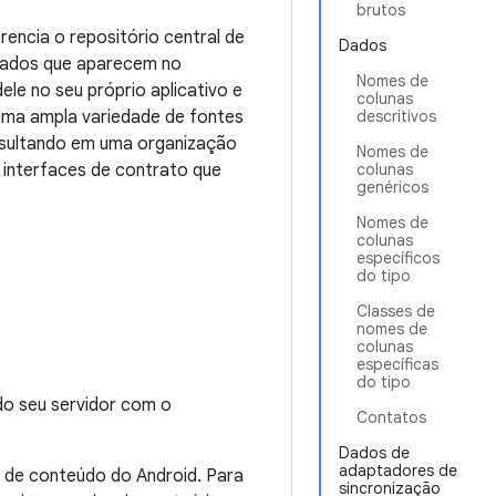
brutos
encia o repositório central de
Dados
 dados que aparecem no
Nomes de
le no seu próprio aplicativo e
colunas
 uma ampla variedade de fontes
descritivos
esultando em uma organização
Nomes de
e interfaces de contrato que
colunas
genéricos
Nomes de
colunas
específicos
do tipo
Classes de
nomes de
colunas
específicas
do tipo
do seu servidor com o
Contatos
Dados de
adaptadores de
 de conteúdo do Android. Para
sincronização