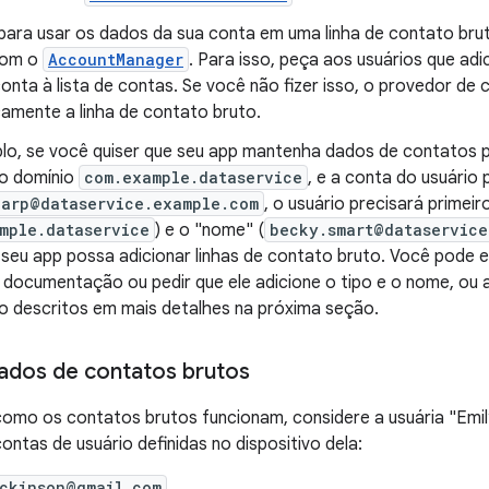
:para usar os dados da sua conta em uma linha de contato bruto
com o
AccountManager
. Para isso, peça aos usuários que ad
nta à lista de contas. Se você não fizer isso, o provedor de c
amente a linha de contato bruto.
lo, se você quiser que seu app mantenha dados de contatos 
o domínio
com.example.dataservice
, e a conta do usuário 
harp@dataservice.example.com
, o usuário precisará primeir
mple.dataservice
) e o "nome" (
becky.smart@dataservice
seu app possa adicionar linhas de contato bruto. Você pode ex
a documentação ou pedir que ele adicione o tipo e o nome, ou
o descritos em mais detalhes na próxima seção.
ados de contatos brutos
omo os contatos brutos funcionam, considere a usuária "Emil
ontas de usuário definidas no dispositivo dela:
ickinson@gmail.com