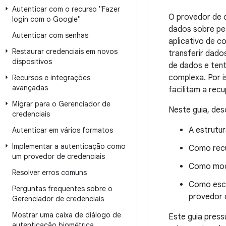
Autenticar com o recurso "Fazer
O provedor de c
login com o Google"
dados sobre pe
Autenticar com senhas
aplicativo de c
Restaurar credenciais em novos
transferir dado
dispositivos
de dados e ten
complexa. Por i
Recursos e integrações
avançadas
facilitam a rec
Migrar para o Gerenciador de
Neste guia, des
credenciais
A estrutu
Autenticar em vários formatos
Implementar a autenticação como
Como recu
um provedor de credenciais
Como modi
Resolver erros comuns
Como escr
Perguntas frequentes sobre o
provedor 
Gerenciador de credenciais
Mostrar uma caixa de diálogo de
Este guia pres
autenticação biométrica