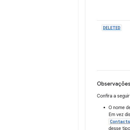
DELETED
Observaçõe
Confira a segu
O nome de
Em vez di
Contact
desse tip