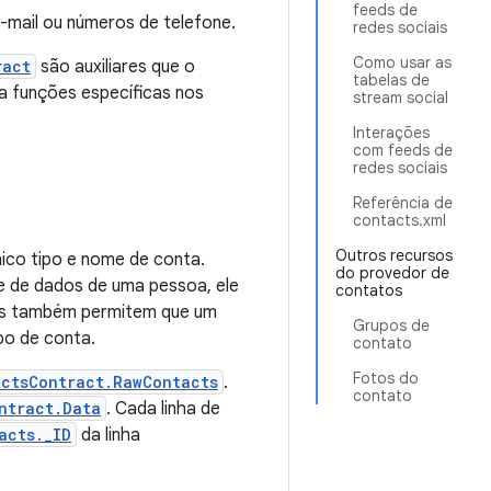
feeds de
-mail ou números de telefone.
redes sociais
Como usar as
ract
são auxiliares que o
tabelas de
a funções específicas nos
stream social
Interações
com feeds de
redes sociais
Referência de
contacts.xml
Outros recursos
ico tipo e nome de conta.
do provedor de
e de dados de uma pessoa, ele
contatos
tos também permitem que um
Grupos de
po de conta.
contato
Fotos do
actsContract.RawContacts
.
contato
ntract.Data
. Cada linha de
acts._ID
da linha