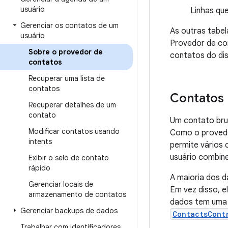
usuário
Linhas qu
Gerenciar os contatos de um
As outras tabe
usuário
Provedor de co
Sobre o provedor de
contatos do dis
contatos
Recuperar uma lista de
contatos
Contatos 
Recuperar detalhes de um
contato
Um contato bru
Modificar contatos usando
Como o provedo
intents
permite vários
usuário combin
Exibir o selo de contato
rápido
A maioria dos 
Gerenciar locais de
Em vez disso, e
armazenamento de contatos
dados tem uma
Gerenciar backups de dados
ContactsCont
Trabalhar com identificadores