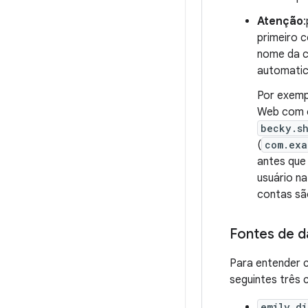
Atenção
primeiro 
nome da co
automatic
Por exemp
Web com 
becky.s
(
com.exa
antes que 
usuário n
contas sã
Fontes de d
Para entender c
seguintes três c
emily.d