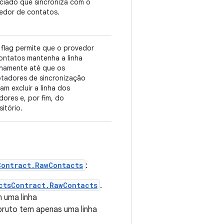
ciado que sincroniza com o
edor de contatos.
 flag permite que o provedor
ontatos mantenha a linha
rnamente até que os
tadores de sincronização
am excluir a linha dos
dores e, por fim, do
sitório.
Contract.RawContacts
:
ctsContract.RawContacts
.
m uma linha
bruto tem apenas uma linha