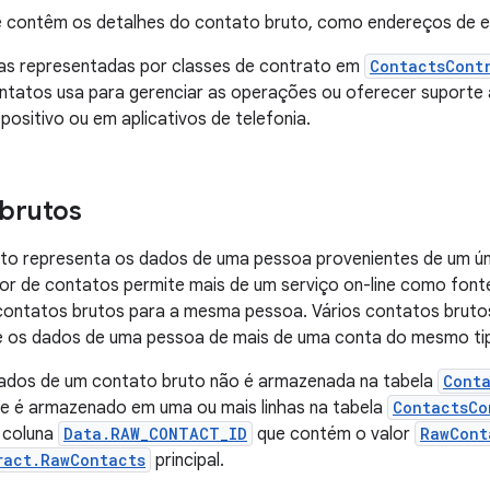
e contêm os detalhes do contato bruto, como endereços de e
las representadas por classes de contrato em
ContactsCont
ntatos usa para gerenciar as operações ou oferecer suporte 
positivo ou em aplicativos de telefonia.
brutos
to representa os dados de uma pessoa provenientes de um ún
r de contatos permite mais de um serviço on-line como font
 contatos brutos para a mesma pessoa. Vários contatos bru
e os dados de uma pessoa de mais de uma conta do mesmo ti
dados de um contato bruto não é armazenada na tabela
Cont
le é armazenado em uma ou mais linhas na tabela
ContactsCo
 coluna
Data.RAW_CONTACT_ID
que contém o valor
RawCont
ract.RawContacts
principal.