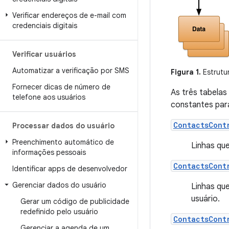
Verificar endereços de e-mail com
credenciais digitais
Verificar usuários
Automatizar a verificação por SMS
Figura 1.
Estrutu
Fornecer dicas de número de
As três tabela
telefone aos usuários
constantes para
ContactsCont
Processar dados do usuário
Preenchimento automático de
Linhas qu
informações pessoais
ContactsCont
Identificar apps de desenvolvedor
Gerenciar dados do usuário
Linhas qu
usuário.
Gerar um código de publicidade
redefinido pelo usuário
ContactsCont
Gerenciar a agenda de um