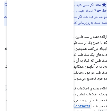
یک مخاطب را به Contacts
insert
UnsupportedOperationExce
ی را که به عنوان "فقط خواندنی" فهرست
ی نادیده گرفته می‌شود.
به اضافه شدن یک مخاطب خام جدید
مطابقت ندارد، یک مخاطب جدید
این کار را در صورتی انجام می‌دهد که
ونه‌ای تغییر کند که دیگر با
است، مطابقت نداشته باشد. اگر یک
مخاطب خام جدید ایجاد کند که با یک
د
، مخاطب خام جدید با مخاطب
دیف اطلاعات تماس را با ستون
_ID
Contac
به ردیف‌های اطلاعات
CONTACT_ID
از جدول اطلاعات
ContactsCont
حاوی مقادیر