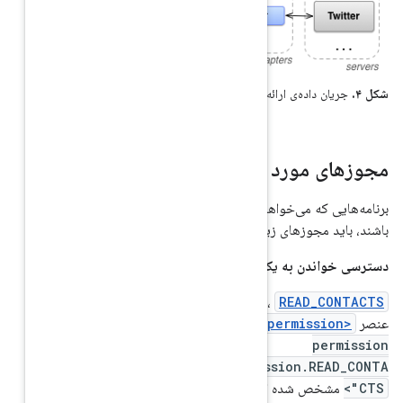
اعات تماس.
برنامه‌هایی که می‌خواهند به Contacts Provider دسترسی داشته
ست کنند:
دول
AndroidManifest.
با
ه صورت
<uses-
android:name="andro