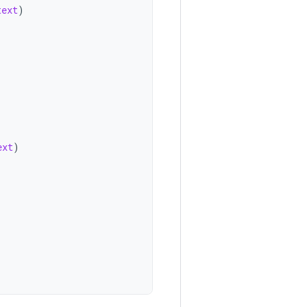
text
)
ext
)