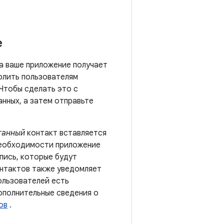
е
да ваше приложение получает
олить пользователям
 Чтобы сделать это с
нных, а затем отправьте
танный
контакт вставляется
необходимости приложение
пись, которые будут
онтактов также уведомляет
ользователей есть
Дополнительные сведения о
ов
.