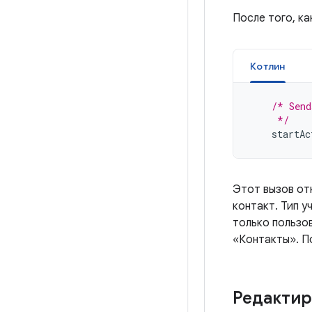
После того, к
Котлин
/* Send
     */
startAc
Этот вызов от
контакт. Тип у
только пользо
«Контакты». П
Редактир