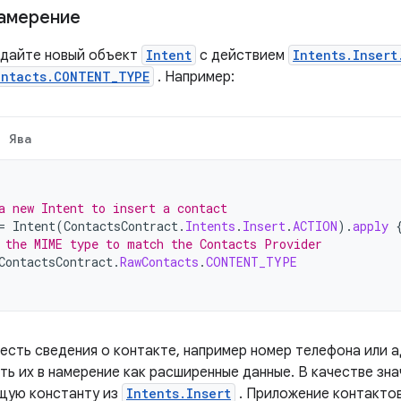
амерение
здайте новый объект
Intent
с действием
Intents.Insert
ntacts.CONTENT_TYPE
. Например:
Ява
a new Intent to insert a contact
=
Intent
(
ContactsContract
.
Intents
.
Insert
.
ACTION
).
apply
 the MIME type to match the Contacts Provider
ContactsContract
.
RawContacts
.
CONTENT_TYPE
 есть сведения о контакте, например номер телефона или 
ть их в намерение как расширенные данные. В качестве зн
щую константу из
Intents.Insert
. Приложение контакто