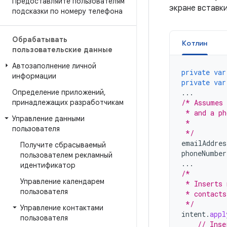
Предоставляйте пользователям
экране вставки
подсказки по номеру телефона
Обрабатывать
Котлин
пользовательские данные
Автозаполнение личной
private
var
информации
private
var
Определение приложений
,
...
принадлежащих разработчикам
/* Assumes 
 * and a ph
Управление данными
 *
пользователя
 */
emailAddres
Получите сбрасываемый
phoneNumber
пользователем рекламный
...
идентификатор
/*
Управление календарем
 * Inserts 
пользователя
 * contacts
 */
Управление контактами
intent
.
appl
пользователя
// Inse