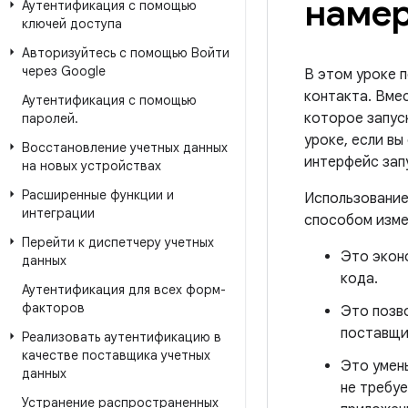
наме
Аутентификация с помощью
ключей доступа
Авторизуйтесь с помощью Войти
через Google
В этом уроке 
контакта. Вме
Аутентификация с помощью
которое запу
паролей
.
уроке, если в
Восстановление учетных данных
интерфейс за
на новых устройствах
Расширенные функции и
Использовани
интеграции
способом изме
Перейти к диспетчеру учетных
Это экон
данных
кода.
Аутентификация для всех форм-
факторов
Это позв
поставщи
Реализовать аутентификацию в
качестве поставщика учетных
Это умен
данных
не требуе
Устранение распространенных