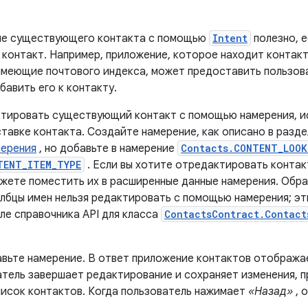
ие существующего контакта с помощью
Intent
полезно, е
контакт. Например, приложение, которое находит контак
 имеющие почтового индекса, может предоставить пользо
бавить его к контакту.
тировать существующий контакт с помощью намерения, и
ставке контакта. Создайте намерение, как описано в разд
мерения
, но добавьте в намерение
Contacts.CONTENT_LOOK
TENT_ITEM_TYPE
. Если вы хотите отредактировать контак
ожете поместить их в расширенные данные намерения. Обра
лбцы имен нельзя редактировать с помощью намерения; эт
ле справочника API для класса
ContactsContract.Contact
авьте намерение. В ответ приложение контактов отобража
атель завершает редактирование и сохраняет изменения, 
исок контактов. Когда пользователь нажимает
«Назад»
, 