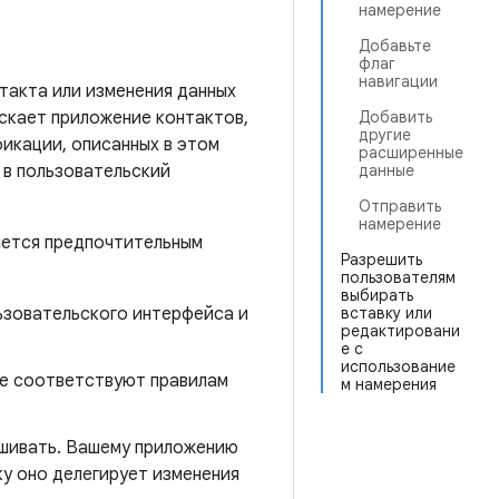
намерение
Добавьте
флаг
навигации
такта или изменения данных
скает приложение контактов,
Добавить
другие
икации, описанных в этом
расширенные
 в пользовательский
данные
Отправить
намерение
яется предпочтительным
Разрешить
пользователям
выбирать
ьзовательского интерфейса и
вставку или
редактировани
е с
использование
не соответствуют правилам
м намерения
ашивать. Вашему приложению
ку оно делегирует изменения