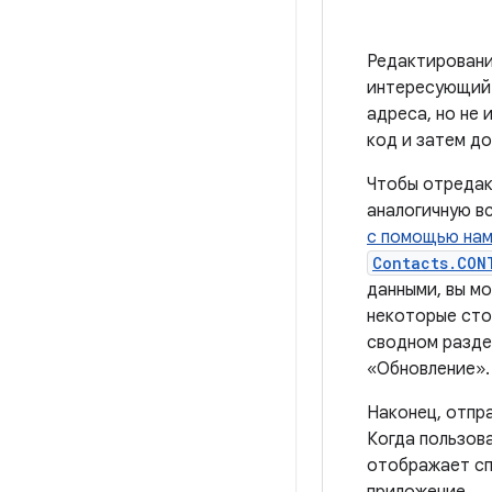
Редактирован
интересующий 
адреса, но не
код и затем до
Чтобы отредак
аналогичную в
с помощью на
Contacts.CON
данными, вы м
некоторые сто
сводном разде
«Обновление».
Наконец, отпр
Когда пользов
отображает сп