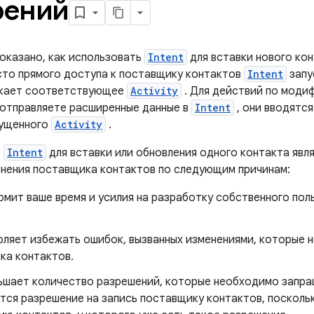
рений
показано, как использовать
Intent
для вставки нового кон
сто прямого доступа к поставщику контактов
Intent
запу
скает соответствующее
Activity
. Для действий по модиф
ы отправляете расширенные данные в
Intent
, они вводятся
пущенного
Activity
.
е
Intent
для вставки или обновления одного контакта явл
нения поставщика контактов по следующим причинам:
омит ваше время и усилия на разработку собственного пол
оляет избежать ошибок, вызванных изменениями, которые 
ка контактов.
ьшает количество разрешений, которые необходимо запр
тся разрешение на запись поставщику контактов, посколь