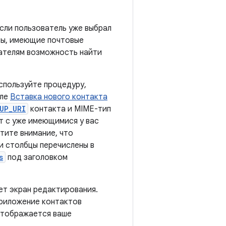
сли пользователь уже выбрал
ты, имеющие почтовые
вателям возможность найти
спользуйте процедуру,
еле
Вставка нового контакта
UP_URI
контакта и MIME-тип
т с уже имеющимися у вас
тите внимание, что
и столбцы перечислены в
s
под заголовком
ет экран редактирования.
приложение контактов
отображается ваше