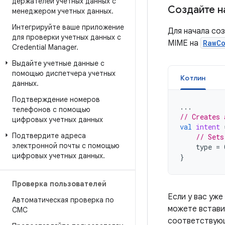
держателей учетных данных с
Создайте н
менеджером учетных данных
.
Интегрируйте ваше приложение
Для начала со
для проверки учетных данных с
MIME на
RawCo
Credential Manager
.
Выдайте учетные данные с
помощью диспетчера учетных
Котлин
данных
.
Подтверждение номеров
...
телефонов с помощью
// Creates 
цифровых учетных данных
val
intent
Подтвердите адреса
// Sets
электронной почты с помощью
type
=
цифровых учетных данных
.
}
Проверка пользователей
Если у вас уже
Автоматическая проверка по
можете встави
СМС
соответствую