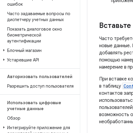
приложен
ошибок
Часто задаваемые вопросы по
диспетчеру учетных данных
Вставьте
Показать диалоговое окно
биометрической
Часто требует
аутентификации
новые данные.
Блочный магазин
добавлять рест
помощью намер
Устаревшие API
намерение в п
Авторизовать пользователей
При вставке к
в таблицу
Con
Разрешить доступ пользователя
контактов запр
использоватьс
Использовать цифровые
пользователей
учетные данные
возможность о
Обзор
необработанны
Интегрируйте приложение для