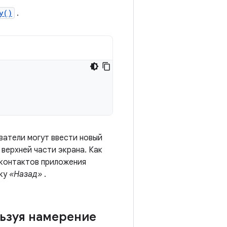
y()
.
ватели могут ввести новый
 верхней части экрана. Как
 контактов приложения
пку
«Назад»
.
ьзуя намерение