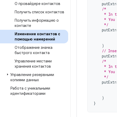
О провайдере контактов
putExtr
/*
Получить список контактов
     * In t
     * You 
Получить информацию о
     */
контакте
putExtr
Изменение контактов с
помощью намерений
)
Отображение значка
// Inse
быстрого контакта
putExtr
Управление местами
/*
хранения контактов
     * In t
     * You 
Управление резервными
     */
копиями данных
putExtr
Работа с уникальными
идентификаторами
)
}