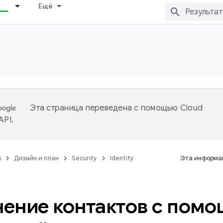
Ещё
Эта страница переведена с помощью
Cloud
 API
.
s
Дизайн и план
Security
Identity
Эта информац
ение контактов с пом