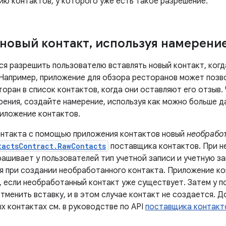
ию контактов, у которого уже есть такое разрешение.
 новый контакт
,
используя намерени
ся разрешить пользователю вставлять новый контакт, ког
 Например, приложение для обзора ресторанов может позв
оран в список контактов, когда они оставляют его отзыв.
ения, создайте намерение, используя как можно больше да
риложение контактов.
онтакта с помощью приложения контактов новый
необрабо
tactsContract.RawContacts
поставщика контактов. При 
ашивает у пользователей тип учетной записи и учетную за
я при создании необработанного контакта. Приложение к
, если необработанный контакт уже существует. Затем у п
тменить вставку, и в этом случае контакт не создается. 
х контактах см. в руководстве по API
поставщика контакт