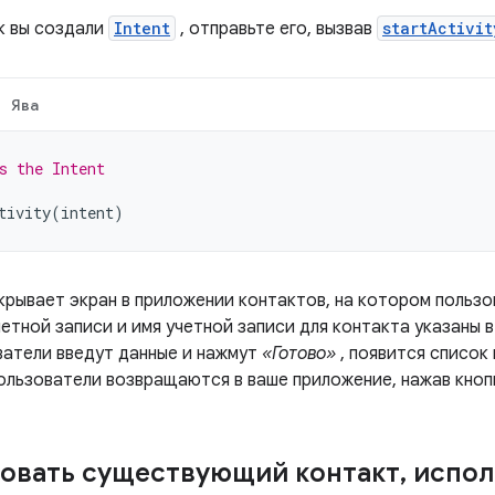
ак вы создали
Intent
, отправьте его, вызвав
startActivit
Ява
s the Intent
tivity
(
intent
)
крывает экран в приложении контактов, на котором пользо
четной записи и имя учетной записи для контакта указаны в
ватели введут данные и нажмут
«Готово»
, появится список
ользователи возвращаются в ваше приложение, нажав кно
овать существующий контакт
,
испол