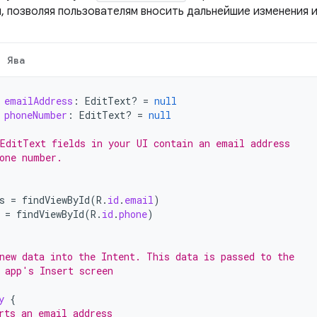
, позволяя пользователям вносить дальнейшие изменения и
Ява
emailAddress
:
EditText? 
=
null
phoneNumber
:
EditText? 
=
null
EditText fields in your UI contain an email address
one number.
s
=
findViewById
(
R
.
id
.
email
)
=
findViewById
(
R
.
id
.
phone
)
new data into the Intent. This data is passed to the
 app's Insert screen
y
{
rts an email address