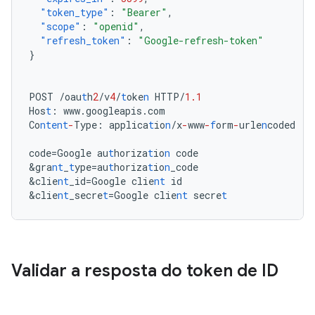
"token_type"
:
"Bearer"
,
"scope"
:
"openid"
,
"refresh_token"
:
"Google-refresh-token"
}
POST
/oau
t
h
2
/v
4
/
t
oke
n
HTTP/
1.1
Hos
t
:
www.googleapis.com
Co
ntent
-
Type
:
applica
t
io
n
/x
-
www
-
f
orm
-
urle
n
coded
code=Google
au
t
horiza
t
io
n
code
&
gra
nt
_
t
ype=au
t
horiza
t
io
n
_code
&
clie
nt
_id=Google
clie
nt
id
&
clie
nt
_secre
t
=Google
clie
nt
secre
t
Validar a resposta do token de ID