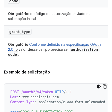
code
Obrigatório
: o código de autorização enviado na
solicitação inicial
grant
_
type
Obrigatório
Conforme definido na especificação OAuth
authorization
_
2.0
, o valor desse campo precisa ser
code
.
Exemplo de solicitação
POST
/oauth2/v4/token
HTTP
/
1.1
Host
:
www.googleapis.com
Content-Type
:
application/x-www-form-urlencoded
code
=
GOOGLE_AUTHORIZATION_CODE