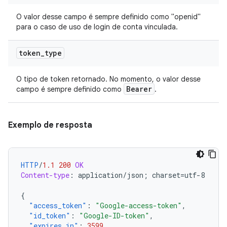
O valor desse campo é sempre definido como "openid"
para o caso de uso de login de conta vinculada.
token
_
type
O tipo de token retornado. No momento, o valor desse
Bearer
campo é sempre definido como
.
Exemplo de resposta
HTTP
/
1.1
200
OK
Content-type
:
application/json; charset=utf-8
{
"access_token"
:
"Google-access-token"
,
"id_token"
:
"Google-ID-token"
,
"expires_in"
:
3599
,