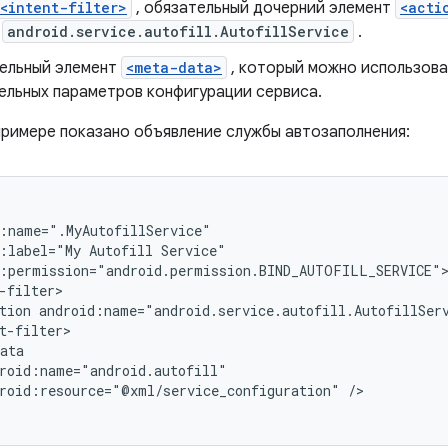
<intent-filter>
, обязательный дочерний элемент
<acti
е
android.service.autofill.AutofillService
.
ельный элемент
<meta-data>
, который можно использова
ельных параметров конфигурации сервиса.
римере показано объявление службы автозаполнения:
:label="My
Autofill
tion
android:name="android.service.autofill.AutofillSer
roid:resource="@xml/service_configuration"
/>
