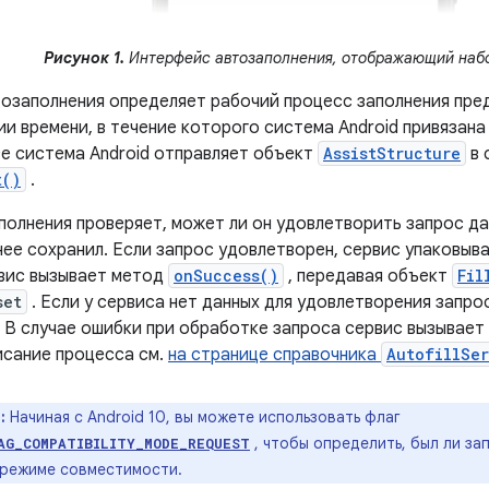
Рисунок 1.
Интерфейс автозаполнения, отображающий набо
озаполнения определяет рабочий процесс заполнения пре
и времени, в течение которого система Android привязана
е система Android отправляет объект
AssistStructure
в 
t()
.
полнения проверяет, может ли он удовлетворить запрос да
нее сохранил. Если запрос удовлетворен, сервис упаковыв
вис вызывает метод
onSuccess()
, передавая объект
Fil
set
. Если у сервиса нет данных для удовлетворения запро
. В случае ошибки при обработке запроса сервис вызывае
сание процесса см.
на странице справочника
AutofillSe
:
Начиная с Android 10, вы можете использовать флаг
, чтобы определить, был ли за
AG_COMPATIBILITY_MODE_REQUEST
 режиме совместимости.