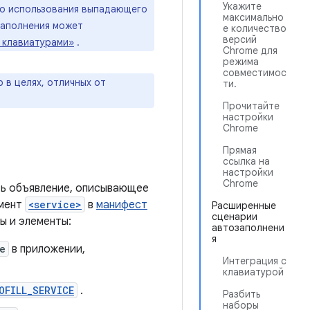
Укажите
то использования выпадающего
максимально
заполнения может
е количество
версий
 клавиатурами»
.
Chrome для
режима
совместимос
в целях, отличных от
ти.
Прочитайте
настройки
Chrome
Прямая
ссылка на
настройки
Chrome
ть объявление, описывающее
емент
<service>
в
манифест
Расширенные
сценарии
 и элементы:
автозаполнени
я
e
в приложении,
Интеграция с
клавиатурой
OFILL_SERVICE
.
Разбить
наборы