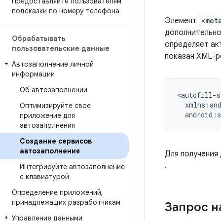
Предоставляйте пользователям
подсказки по номеру телефона
Элемент
<met
дополнительно
Обрабатывать
определяет ак
пользовательские данные
показан XML-
Автозаполнение личной
информации
Об автозаполнении
Оптимизируйте свое
android:s
приложение для
автозаполнения
Создание сервисов
автозаполнения
Для получения
.
Интегрируйте автозаполнение
с клавиатурой
Определение приложений
,
принадлежащих разработчикам
Запрос н
Управление данными