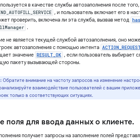
пользуется в качестве службы автозаполнения после того,
IND_AUTOFILL_SERVICE
, и пользователь включает его в на
жет проверить, включена ли эта служба, вызвав метод
ha
llManager
.
ие не является текущей службой автозаполнения, оно може
троек автозаполнения с помощью интента
ACTION_REQUES
щает значение
RESULT_OK
, если пользователь выбирает с
щую пакету вызывающей стороны.
:
Обратите внимание на частоту запросов на изменение настро
оанализируйте взаимодействие пользователей с вашим прилож
роек только в соответствующих ситуациях.
е поля для ввода данных о клиенте
.
полнения получает запросы на заполнение полей представл