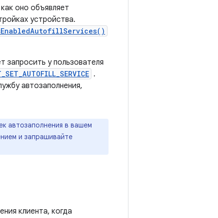
 как оно объявляет
стройках устройства.
sEnabledAutofillServices()
т запросить у пользователя
T_SET_AUTOFILL_SERVICE
.
лужбу автозаполнения,
ек автозаполнения в вашем
ением и запрашивайте
ения клиента, когда