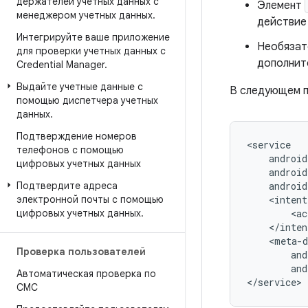
держателей учетных данных с
Элемент
менеджером учетных данных
.
действи
Интегрируйте ваше приложение
Необязат
для проверки учетных данных с
дополнит
Credential Manager
.
Выдайте учетные данные с
В следующем п
помощью диспетчера учетных
данных
.
Подтверждение номеров
телефонов с помощью
цифровых учетных данных
android
Подтвердите адреса
электронной почты с помощью
цифровых учетных данных
.
<ac
Проверка пользователей
and
Автоматическая проверка по
СМС