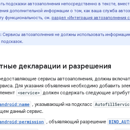
ть подсказки автозаполнения непосредственно в тексте, вмес
чения дополнительной информации о том, как ваша служба авто
ту функциональность, см.
раздел «Интеграция автозаполнения с
:
Сервисы автозаполнения не должны использовать информацию 
 подсказок.
ные декларации и разрешения
редоставляющие сервисы автозаполнения, должны включа
рвиса. Для указания объявления необходимо добавить эл
Элемент
<service>
должен содержать следующие атрибуты
android:name
, указывающий на подкласс
AutofillServic
щем данный сервис.
android:permission
, объявляющий разрешение
BIND_AUT