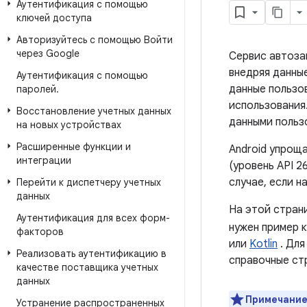
Аутентификация с помощью
ключей доступа
Авторизуйтесь с помощью Войти
через Google
Сервис автоза
внедряя данны
Аутентификация с помощью
данные пользо
паролей
.
использования
Восстановление учетных данных
данными польз
на новых устройствах
Расширенные функции и
Android упроща
интеграции
(уровень API 2
случае, если н
Перейти к диспетчеру учетных
данных
На этой страни
Аутентификация для всех форм-
нужен пример 
факторов
или
Kotlin
. Для
Реализовать аутентификацию в
справочные ст
качестве поставщика учетных
данных
Примечание
Устранение распространенных