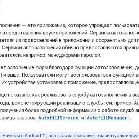
полнения — это приложение, которое упрощает пользоват
е в представления других приложений. Сервисы автозаполн
вателя из представлений в приложении и сохранять их для
. Сервисы автозаполнения обычно предоставляются прило
ователей, например, менеджерами паролей.
ет заполнение форм благодаря функции автозаполнения, до
6) и выше. Пользователи могут воспользоваться функцией 
а их устройстве установлено приложение, предоставляющее
це показано, как реализовать службу автозаполнения в ва
кода, демонстрирующий реализацию службы, см. пример
A
 получения более подробной информации о работе служб а
раницы классов
AutofillService
и
AutofillManager
.
:
Начиная с Android 11, платформа позволяет клавиатурам и др