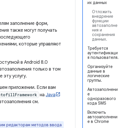
их данных
Отложить
внедрение
функции
елям заполнение форм,
автозаполне
ения также могут получать
ния и
сохранения
 последующего
данных.
жениями, которые управляют
Требуется
аутентификаци
я пользователя.
ступной в Android 8.0
Организуйте
автозаполнения только в том
данные в
 эту услугу.
логические
группы.
шем приложении. Если вам
Автозаполнени
е
utofillFramework
на
Java
одноразового
втозаполнения см.
кода SMS
Включить
автозаполнени
е в Chrome
угим редакторам методов ввода