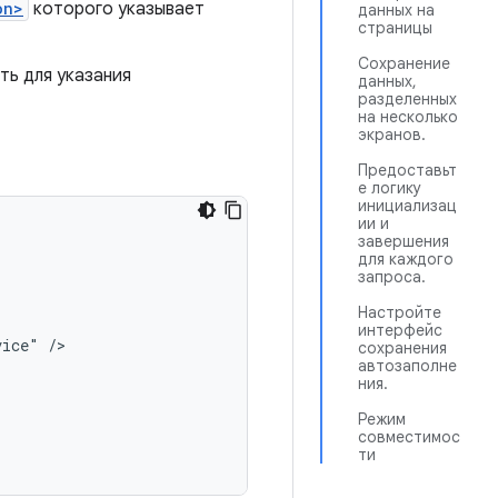
on>
которого указывает
данных на
страницы
Сохранение
ть для указания
данных,
разделенных
на несколько
экранов.
Предоставьт
е логику
инициализац
ии и
завершения
для каждого
запроса.
Настройте
интерфейс
vice"
сохранения
автозаполне
ния.
Режим
совместимос
ти