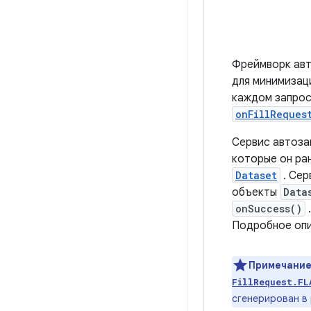
Фреймворк авт
для минимизаци
каждом запрос
onFillReques
Сервис автоза
которые он ра
Dataset
. Сер
объекты
Data
onSuccess()
Подробное опи
Примечание
FillRequest.FL
сгенерирован в