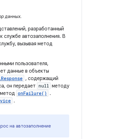
р данных.
дставлений, разработанный
 к службе автозаполнения. В
службу, вызывая метод
нными пользователя,
ает данные в объекты
lResponse
, содержащий
са, он передает
null
методу
т метод
onFailure()
.
rvice
.
прос на автозаполнение