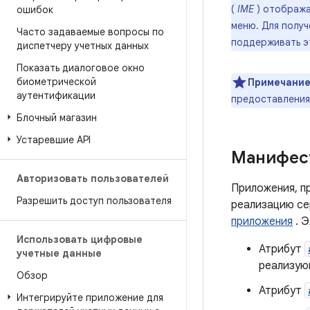
(
IME
) отобража
ошибок
меню. Для полу
Часто задаваемые вопросы по
поддерживать э
диспетчеру учетных данных
Показать диалоговое окно
биометрической
Примечание
аутентификации
предоставления
Блочный магазин
Устаревшие API
Манифест
Авторизовать пользователей
Приложения, п
Разрешить доступ пользователя
реализацию се
приложения
. 
Использовать цифровые
Атрибут
учетные данные
реализую
Обзор
Атрибут
Интегрируйте приложение для