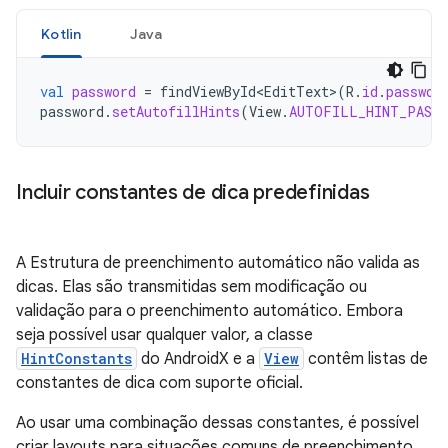
Kotlin
Java
val
password
=
findViewById<EditText
>
(
R
.
id
.
passwor
password
.
setAutofillHints
(
View
.
AUTOFILL_HINT_PASSW
Incluir constantes de dica predefinidas
A Estrutura de preenchimento automático não valida as
dicas. Elas são transmitidas sem modificação ou
validação para o preenchimento automático. Embora
seja possível usar qualquer valor, a classe
HintConstants
do AndroidX e a
View
contêm listas de
constantes de dica com suporte oficial.
Ao usar uma combinação dessas constantes, é possível
criar layouts para situações comuns de preenchimento