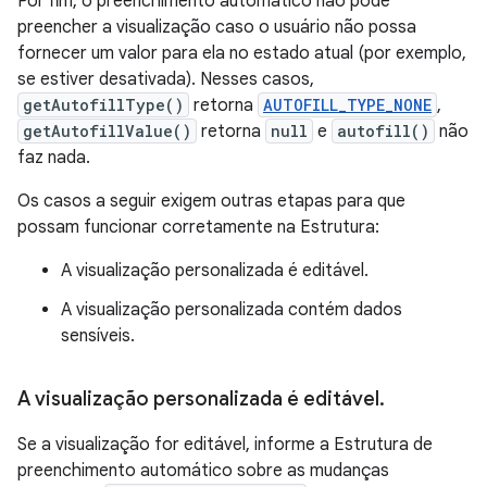
Por fim, o preenchimento automático não pode
preencher a visualização caso o usuário não possa
fornecer um valor para ela no estado atual (por exemplo,
se estiver desativada). Nesses casos,
getAutofillType()
retorna
AUTOFILL_TYPE_NONE
,
getAutofillValue()
retorna
null
e
autofill()
não
faz nada.
Os casos a seguir exigem outras etapas para que
possam funcionar corretamente na Estrutura:
A visualização personalizada é editável.
A visualização personalizada contém dados
sensíveis.
A visualização personalizada é editável
.
Se a visualização for editável, informe a Estrutura de
preenchimento automático sobre as mudanças