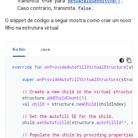
transmita
true
para
setDataIsSensitive()
.
Caso contrário, transmita
false
.
O snippet de código a seguir mostra como criar um novo
filho na estrutura virtual:
Kotlin
Java
override
fun
onProvideAutofillVirtualStructure
(
str
super
.
onProvideAutofillVirtualStructure
(
struct
// Create a new child in the virtual structure.
structure
.
addChildCount
(
1
)
val
child
=
structure
.
newChild
(
childIndex
)
// Set the autofill ID for the child.
child
.
setAutofillId
(
structure
.
autofillId
!!
,
ch
// Populate the child by providing properties 