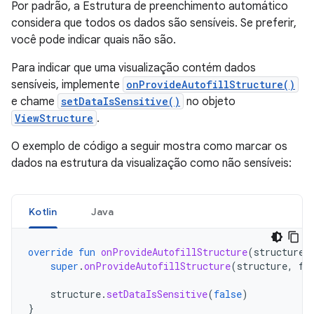
Por padrão, a Estrutura de preenchimento automático
considera que todos os dados são sensíveis. Se preferir,
você pode indicar quais não são.
Para indicar que uma visualização contém dados
sensíveis, implemente
onProvideAutofillStructure()
e chame
setDataIsSensitive()
no objeto
ViewStructure
.
O exemplo de código a seguir mostra como marcar os
dados na estrutura da visualização como não sensíveis:
Kotlin
Java
override
fun
onProvideAutofillStructure
(
structure
:
super
.
onProvideAutofillStructure
(
structure
,
fl
structure
.
setDataIsSensitive
(
false
)
}