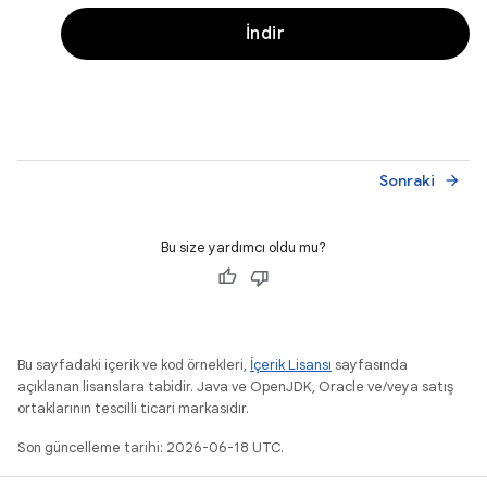
İndir
Sonraki
arrow_forward
Bu size yardımcı oldu mu?
Bu sayfadaki içerik ve kod örnekleri,
İçerik Lisansı
sayfasında
açıklanan lisanslara tabidir. Java ve OpenJDK, Oracle ve/veya satış
ortaklarının tescilli ticari markasıdır.
Son güncelleme tarihi: 2026-06-18 UTC.