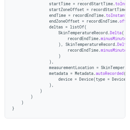
startTime
=
recordStartTime
.
toInst
startZoneOffset
=
recordStartTime
.
endTime
=
recordEndTime
.
toInstant
(
endZoneOffset
=
recordEndTime
.
offs
deltas
=
listOf
(
SkinTemperatureRecord
.
Delta
(
recordEndTime
.
minusMinutes
),
SkinTemperatureRecord
.
Delta
recordEndTime
.
minusMinutes
)
),
measurementLocation
=
SkinTemperat
metadata
=
Metadata
.
autoRecorded
(
device
=
Device
(
type
=
Device
.
),
)
)
)
}