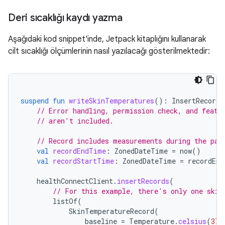
Deri sıcaklığı kaydı yazma
Aşağıdaki kod snippet'inde, Jetpack kitaplığını kullanarak
cilt sıcaklığı ölçümlerinin nasıl yazılacağı gösterilmektedir:
suspend
fun
writeSkinTemperatures
():
InsertRecords
// Error handling, permission check, and featu
// aren't included.
// Record includes measurements during the pas
val
recordEndTime
:
ZonedDateTime
=
now
()
val
recordStartTime
:
ZonedDateTime
=
recordEnd
healthConnectClient
.
insertRecords
(
// For this example, there's only one skin
listOf
(
SkinTemperatureRecord
(
baseline
=
Temperature
.
celsius
(
37.