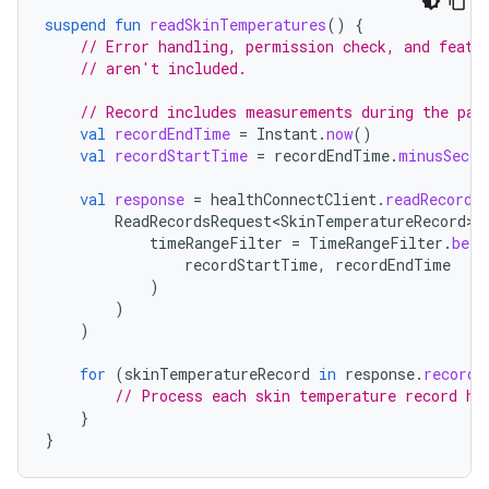
suspend
fun
readSkinTemperatures
()
{
// Error handling, permission check, and featu
// aren't included.
// Record includes measurements during the pas
val
recordEndTime
=
Instant
.
now
()
val
recordStartTime
=
recordEndTime
.
minusSecon
val
response
=
healthConnectClient
.
readRecords
ReadRecordsRequest<SkinTemperatureRecord>
(
timeRangeFilter
=
TimeRangeFilter
.
betw
recordStartTime
,
recordEndTime
)
)
)
for
(
skinTemperatureRecord
in
response
.
records
// Process each skin temperature record he
}
}