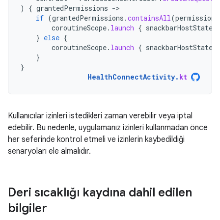
)
{
grantedPermissions
-
if
(
grantedPermissions
.
containsAll
(
permissions
coroutineScope
.
launch
{
snackbarHostState
.
}
else
{
coroutineScope
.
launch
{
snackbarHostState
.
}
}
HealthConnectActivity
.
kt
Kullanıcılar izinleri istedikleri zaman verebilir veya iptal
edebilir. Bu nedenle, uygulamanız izinleri kullanmadan önce
her seferinde kontrol etmeli ve izinlerin kaybedildiği
senaryoları ele almalıdır.
Deri sıcaklığı kaydına dahil edilen
bilgiler