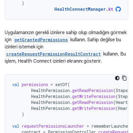
)
HealthConnectManager
.
kt
Uygulamanızın gerekli izinlere sahip olup olmadığını görmek
için
getGrantedPermissions
kullanın. Sahip değilse bu
izinleri istemek için
createRequestPermissionResultContract
kullanın. Bu
işlem, Health Connect izinleri ekranını gösterir.
val
permissions
=
setOf
(
HealthPermission
.
getReadPermission
(
StepsRe
HealthPermission
.
getWritePermission
(
StepsR
HealthPermission
.
getReadPermission
(
HeartRa
HealthPermission
.
getWritePermission
(
HeartR
)
val
requestPermissionsLauncher
=
rememberLauncherF
contract
=
PermissionController
.
createRequestP