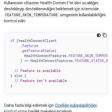
Kullanıcının cihazının Health Connect'te deri sıcaklığını
destekleyip desteklemediğini belirlemek için istemcide
FEATURE_SKIN_TEMPERATURE
simgesinin kullanılabilirliğini
kontrol edin:
if
(
healthConnectClient
.
features
.
getFeatureStatus
(
HealthConnectFeatures
.
FEATURE_SKIN_TEMPERAT
)
==
HealthConnectFeatures
.
FEATURE_STATUS_AVA
// Feature is available
}
else
{
// Feature isn't available
}
Daha fazla bilgi edinmek için
Özelliğin kullanılabilirliğini
kontrol etme
başlıklı makaleyi inceleyin.