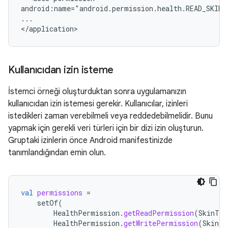
android:name="android.permission.health.READ_SKIN_
...

Kullanıcıdan izin isteme
İstemci örneği oluşturduktan sonra uygulamanızın
kullanıcıdan izin istemesi gerekir. Kullanıcılar, izinleri
istedikleri zaman verebilmeli veya reddedebilmelidir. Bunu
yapmak için gerekli veri türleri için bir dizi izin oluşturun.
Gruptaki izinlerin önce Android manifestinizde
tanımlandığından emin olun.
val
permissions
=
setOf
(
HealthPermission
.
getReadPermission
(
SkinTem
HealthPermission
.
getWritePermission
(
SkinTe