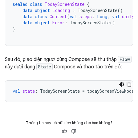
sealed
class
TodayScreenState
{
data
object
Loading
:
TodayScreenState
()
data
class
Content
(
val
steps
:
Long
,
val
dailyG
data
object
Error
:
TodayScreenState
()
}
Sau đó, giao diện người dùng Compose sẽ thu thập
Flow
này dưới dạng
State
Compose và thao tác trên đó:
val
state
:
TodayScreenState
=
todayScreenViewModel
Thông tin này có hữu ích không cho bạn không?