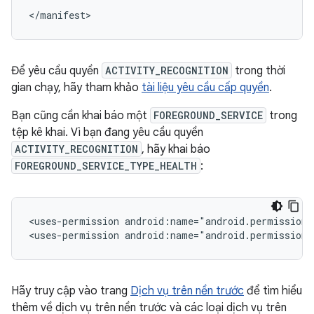
Để yêu cầu quyền
ACTIVITY_RECOGNITION
trong thời
gian chạy, hãy tham khảo
tài liệu yêu cầu cấp quyền
.
Bạn cũng cần khai báo một
FOREGROUND_SERVICE
trong
tệp kê khai. Vì bạn đang yêu cầu quyền
ACTIVITY_RECOGNITION
, hãy khai báo
FOREGROUND_SERVICE_TYPE_HEALTH
:
<uses-permission
android:name="android.permission.
<uses-permission
Hãy truy cập vào trang
Dịch vụ trên nền trước
để tìm hiểu
thêm về dịch vụ trên nền trước và các loại dịch vụ trên