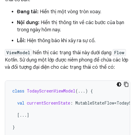
Đang tải:
Hiển thị một vòng tròn xoay.
Nội dung:
Hiển thị thông tin về các bước của bạn
trong ngày hôm nay.
Lỗi:
Hiện thông báo khi xảy ra sự cố.
ViewModel
hiển thị các trạng thái này dưới dạng
Flow
Kotlin. Sử dụng một lớp được niêm phong để chứa các lớp
và đối tượng đại diện cho các trạng thái có thể có:
class
TodayScreenViewModel
(...)
{
val
currentScreenState
:
MutableStateFlow<TodaySc
[
...
]
}