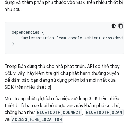
dụng và thêm phần phụ thuộc vào SDK trên nhiều thiết bị
như sau:
dependencies
{
implementation
'
com
.
google
.
ambient
.
crossdevice
}
Trong Bản dùng thử cho nhà phát triển, API có thể thay
đổi, vì vậy, hãy kiểm tra ghi chú phát hành thường xuyên
để đảm bảo bạn đang sử dụng phiên bản mới nhất của
SDK trên nhiều thiết bị.
Một trong những lợi ích của việc sử dụng SDK trên nhiều
thiết bị là bạn sẽ loại bỏ được việc này khám phá cục bộ,
chẳng hạn như
BLUETOOTH_CONNECT
,
BLUETOOTH_SCAN
và
ACCESS_FINE_LOCATION
.