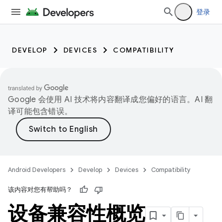
登录
DEVELOP
DEVICES
COMPATIBILITY
Google 会使用 AI 技术将内容翻译成您偏好的语言。AI 翻
译可能包含错误。
Android Developers
Develop
Devices
Compatibility
该内容对您有帮助吗？
设备兼容性概览