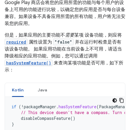
Google Play 商店会将您的应用所需的功能与每个用户的设
备上可用的功能进行比较，以确定您的应用是否与每台设备
兼容。如果设备不具备应用所需的所有功能，用户将无法安
装您的应用。
但是，如果应用的主要功能不
需要
某项 设备功能，则应将
required
属性设置为
"false"
并在运行时检查是否有
该设备功能。 如果应用功能在当前设备上不可用，请适当
降级相应的应用功能。例如，您可以通过调用
hasSystemFeature()
来查询某项功能是否可用，如下所
示：
Kotlin
Java
if
(
!
packageManager
.
hasSystemFeature
(
PackageManage
// This device doesn't have a compass. Turn of
disableCompassFeature
()
}