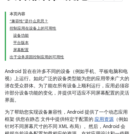
本页内容
“兼容性”是什么意思？
控制应用在设备上的可用性
设备功能
平台版本
屏幕配置
出于业务原因控制应用的可用性
Android 旨在在许多不同的设备（例如手机、平板电脑和电
视）上运行。如此广泛的设备类型能为您的应用带来广大的
潜在受众群体。为了能在所有设备上顺利运行，应用必须容
许部分设备功能的变化，并提供可适应不同屏幕配置的灵活
界面。
为了帮助您实现设备兼容性，Android 提供了一个动态应用
框架 供您在静态 文件中提供特定于配置的
应用资源
（例如
针对不同屏幕尺寸的不同 XML 布局）。然后，Android 会
根据当前设备配置加载相应的资源。在对应用设计和一些额