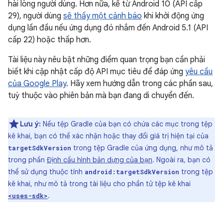
hài lòng người dùng. Hơn nữa, kể từ Android 10 (API cấp
29), người dùng
sẽ thấy một cảnh báo
khi khởi động ứng
dụng lần đầu nếu ứng dụng đó nhắm đến Android 5.1 (API
cấp 22) hoặc thấp hơn.
Tài liệu này nêu bật những điểm quan trọng bạn cần phải
biết khi cập nhật cấp độ API mục tiêu để đáp ứng
yêu cầu
của Google Play
. Hãy xem hướng dẫn trong các phần sau,
tuỳ thuộc vào phiên bản mà bạn đang di chuyển đến.
Lưu ý:
Nếu tệp Gradle của bạn có chứa các mục trong tệp
kê khai, bạn có thể xác nhận hoặc thay đổi giá trị hiện tại của
trong tệp Gradle của ứng dụng, như mô tả
targetSdkVersion
trong phần
Định cấu hình bản dựng của bạn
. Ngoài ra, bạn có
thể sử dụng thuộc tính
trong tệp
android:targetSdkVersion
kê khai, như mô tả trong tài liệu cho phần tử tệp kê khai
.
<uses-sdk>