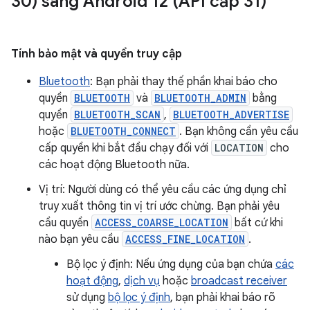
30) sang Android 12 (API cấp 31)
Tính bảo mật và quyền truy cập
Bluetooth
: Bạn phải thay thế phần khai báo cho
quyền
BLUETOOTH
và
BLUETOOTH_ADMIN
bằng
quyền
BLUETOOTH_SCAN
,
BLUETOOTH_ADVERTISE
hoặc
BLUETOOTH_CONNECT
. Bạn không cần yêu cầu
cấp quyền khi bắt đầu chạy đối với
LOCATION
cho
các hoạt động Bluetooth nữa.
Vị trí: Người dùng có thể yêu cầu các ứng dụng chỉ
truy xuất thông tin vị trí ước chừng. Bạn phải yêu
cầu quyền
ACCESS_COARSE_LOCATION
bất cứ khi
nào bạn yêu cầu
ACCESS_FINE_LOCATION
.
Bộ lọc ý định: Nếu ứng dụng của bạn chứa
các
hoạt động
,
dịch vụ
hoặc
broadcast receiver
sử dụng
bộ lọc ý định
, bạn phải khai báo rõ