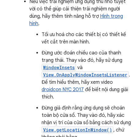
Nếu việc trải nghiệm ứng dụng thu nhỏ tuyệt
vời có thể giúp cải thiện trải nghiệm người
dùng, hãy thêm tính năng hỗ trợ
Hình trong
hình
.
Tối ưu hoá cho các thiết bị có thiết kế
vết cắt trên màn hình.
Đừng ước đoán chiều cao của thanh
trạng thái. Thay vào đó, hãy sử dụng
WindowInsets
và
View.OnApplyWindowInsetsListener
.
Để tìm hiểu thêm, hãy xem video
droidcon NYC 2017
để biết nội dung giải
thích.
Đừng giả định rằng ứng dụng sẽ choán
toàn bộ cửa sổ. Thay vào đó, hãy xác
nhận vị trí của cửa sổ bằng cách sử dụng
View.getLocationInWindow()
, chứ