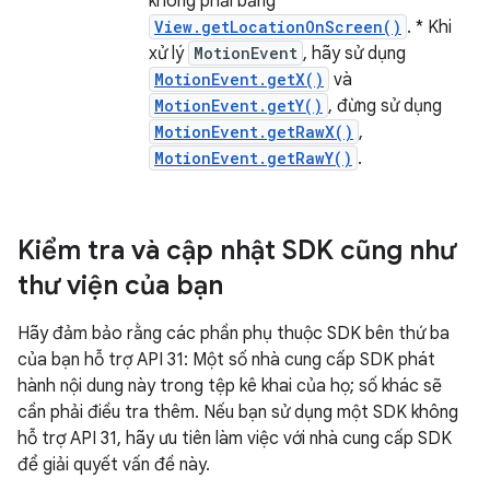
không phải bằng
View.getLocationOnScreen()
. * Khi
xử lý
MotionEvent
, hãy sử dụng
MotionEvent.getX()
và
MotionEvent.getY()
, đừng sử dụng
MotionEvent.getRawX()
,
MotionEvent.getRawY()
.
Kiểm tra và cập nhật SDK cũng như
thư viện của bạn
Hãy đảm bảo rằng các phần phụ thuộc SDK bên thứ ba
của bạn hỗ trợ API 31: Một số nhà cung cấp SDK phát
hành nội dung này trong tệp kê khai của họ; số khác sẽ
cần phải điều tra thêm. Nếu bạn sử dụng một SDK không
hỗ trợ API 31, hãy ưu tiên làm việc với nhà cung cấp SDK
để giải quyết vấn đề này.