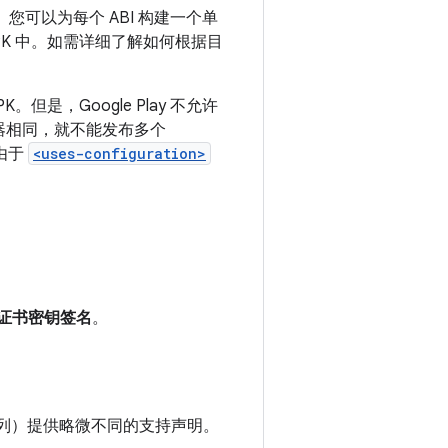
您可以为每个 ABI 构建一个单
APK 中。如需详细了解如何根据目
是，Google Play 不允许
滤器相同，就不能发布多个
全由于
<uses-configuration>
证书密钥签名
。
。
列）提供略微不同的支持声明。