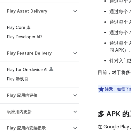
通过每个 
Play Asset Delivery
通过每个 
通过每个 
Play Core 库
通过每个 
Play Developer API
通过每个 
同 APK）
Play Feature Delivery
针对入门级
Play for On-device AI
目前，对于将多个
Play 游戏 ⍈
注意
：如需了解
Play 应用内评价
玩应用内更新
多 APK 
在 Google 
Play 应用内安装提示