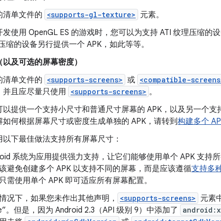
的清单文件的
<supports-gl-texture>
元素。
发使用 OpenGL ES 的游戏时，您可以为支持 ATI 纹理压缩的
VR 压缩的设备另行提供一个 APK，如此等等。
（以及可选的屏幕密度）
的清单文件的
<supports-screens>
或
<compatible-screens
，并且应尽量只使用
<supports-screens>
。
以提供一个支持小尺寸和普通尺寸屏幕的 APK，以及另一个支持
解如何根据屏幕尺寸或密度生成单独的 APK，请转到
构建多个 AP
用以下最佳做法支持所有屏幕尺寸：
droid 系统为应用提供强力支持，让它们能够使用单个 APK 
该避免创建多个 APK 以支持不同的屏幕，而是应该遵循
支持多
只需使用单个 APK 即可适应所有屏幕配置。
情况下，如果您未作出其他声明，
<supports-screens>
元素
ue”。但是，因为 Android 2.3（API 级别 9）中添加了
android:x