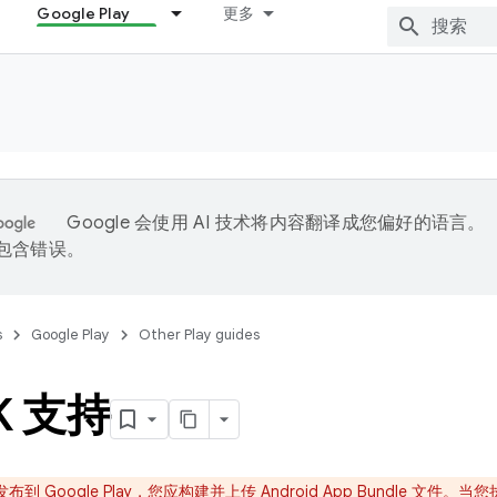
Google Play
更多
Google 会使用 AI 技术将内容翻译成您偏好的语言。
能包含错误。
s
Google Play
Other Play guides
K 支持
到 Google Play，您应构建并上传
Android App Bundle 文件
。当您执