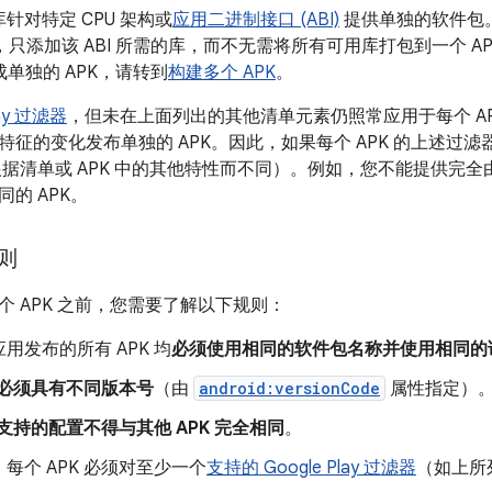
针对特定 CPU 架构或
应用二进制接口 (ABI)
提供单独的软件包。
K，只添加该 ABI 所需的库，而不无需将所有可用库打包到一个 
生成单独的 APK，请转到
构建多个 APK
。
lay 过滤器
，但未在上面列出的其他清单元素仍照常应用于每个 APK。但
特征的变化发布单独的 APK。因此，如果每个 APK 的上述过
K 根据清单或 APK 中的其他特性而不同）。例如，您不能提供完
的 APK。
规则
个 APK 之前，您需要了解以下规则：
用发布的所有 APK 均
必须使用相同的软件包名称并使用相同的
必须具有不同版本号
（由
android:versionCode
属性指定）
支持的配置不得与其他 APK 完全相同
。
每个 APK 必须对至少一个
支持的 Google Play 过滤器
（如上所