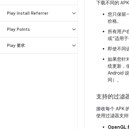
下载不同的 AP
Play Install Referrer
您只保留
价格。
Play Points
所有用户在
或“适用
Play 要求
即使不同
如果您针对
统更新，使
Andro
同）。
支持的过滤
接收每个 APK
使用过滤器支持以
OpenG