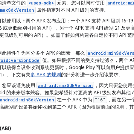
的清单文件的
<uses-sdk>
元素。您可以同时使用
android:mi
:maxSdkVersion
属性指定对不同 API 级别的支持。
用以下两个 APK 发布应用：一个 APK 支持 API 级别 16-19 (Andr
16 或更低级别可用的 API），另一个 APK 支持 API 级别 21 及更高级别
 或更低级别可用的 API）。如需了解如何构建各自定位不同 API 范
此特性作为区分多个 APK 的因素，那么
android:minSdkVer
roid:versionCode
值。如果根据不同的受支持过滤器，两个 A
以确保当设备收到系统更新时，Google Play 可以向用户提
加）。下文有关
多 APK 的规则
的部分将进一步介绍该要求。
，您应该避免使用
android:maxSdkVersion
，因为只要您使用公
droid 的未来版本兼容。如果您希望针对更高的 API 级别发布其
android:minSdkVersion
在一个 APK 中为
"16"
，而在另一个
或更高级别的设备将始终收到第二个 APK（因为根据前面的说明，
ABI)