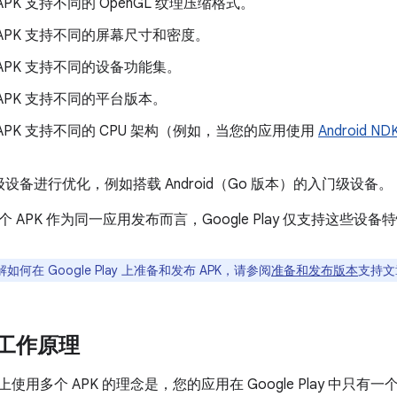
APK 支持不同的 OpenGL 纹理压缩格式。
APK 支持不同的屏幕尺寸和密度。
APK 支持不同的设备功能集。
APK 支持不同的平台版本。
APK 支持不同的 CPU 架构（例如，当您的应用使用
Android ND
。
设备进行优化，例如搭载 Android（Go 版本）的入门级设备。
 APK 作为同一应用发布而言，Google Play 仅支持这些设备
如何在 Google Play 上准备和发布 APK，请参阅
准备和发布版本
支持文
的工作原理
Play 上使用多个 APK 的理念是，您的应用在 Google Play 