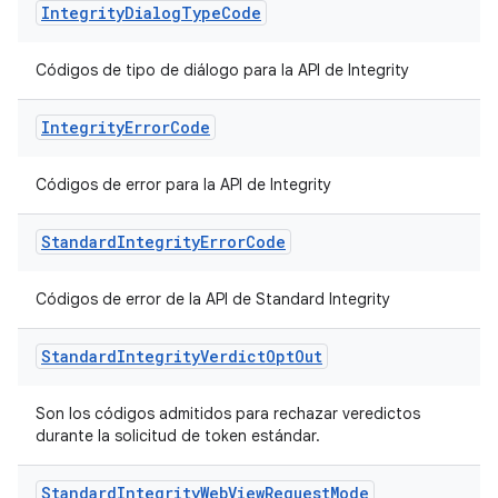
Integrity
Dialog
Type
Code
Códigos de tipo de diálogo para la API de Integrity
Integrity
Error
Code
Códigos de error para la API de Integrity
Standard
Integrity
Error
Code
Códigos de error de la API de Standard Integrity
Standard
Integrity
Verdict
Opt
Out
Son los códigos admitidos para rechazar veredictos
durante la solicitud de token estándar.
Standard
Integrity
Web
View
Request
Mode