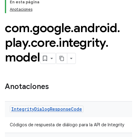
En esta página
Anotaciones
com
.
google
.
android
.
play
.
core
.
integrity
.
model
Anotaciones
y.model
Integrity
Dialog
Response
Code
Códigos de respuesta de diálogo para la API de Integrity