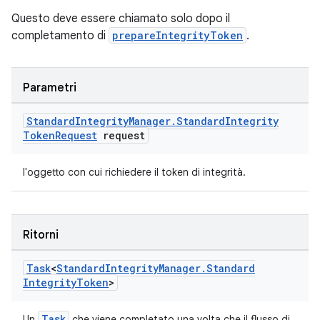
Questo deve essere chiamato solo dopo il
completamento di
prepareIntegrityToken
.
Parametri
Standard
Integrity
Manager
.
Standard
Integrity
Token
Request
request
l'oggetto con cui richiedere il token di integrità.
Ritorni
Task
<
Standard
Integrity
Manager
.
Standard
Integrity
Token
>
Task
Un
che viene completato una volta che il flusso di