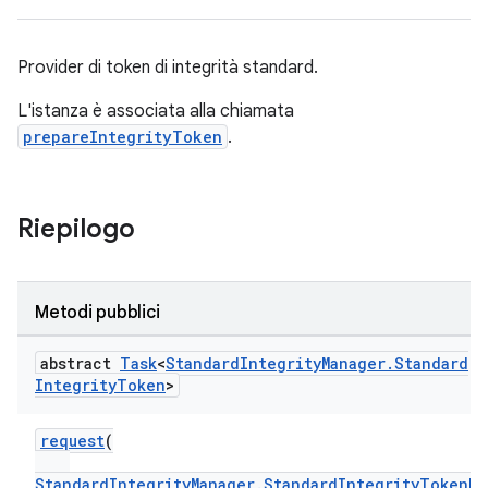
Provider di token di integrità standard.
y.model
L'istanza è associata alla chiamata
prepareIntegrityToken
.
Riepilogo
Metodi pubblici
abstract
Task
<
Standard
Integrity
Manager
.
Standard
Integrity
Token
>
request
(
StandardIntegrityManager.StandardIntegrityTokenRe