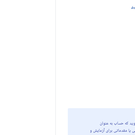
ید
ده‌اید، وارد Play Billing Lab شوید. مطمئن شوید که حساب به عنوان
ه است. تنظیمات کشور Play، پیشنهادهای آزمایشی یا مقدماتی برای آزمایش و