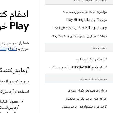
PLAY LIBRARY BILLING
مهاجرت به کتابخانه صورتحساب ۹
مرجع Play Billing Library ⍈
Play خود را آزمایش کنید
Play Billing Library یادداشت‌های انتشار
سوالات متداول منسوخ شدن نسخه کتابخانه
شما باید در طول تو
ادغام برنامه
مجوز
و
illing Lab
کتابخانه را یکپارچه کنید
کدهای پاسخ Billing
Result را مدیریت کنید
آزمایش‌کنندگ
محصولات یکبار مصرف
برای پیکربندی آزمای
درباره محصولات یکبار مصرف
استفاده از آزمایش‌کن
چرخه عمر خرید یک بار محصول
معمولاً، کتاب
گزینه ها و پیشنهادهای خرید متعدد
آزمایش‌کنندگا