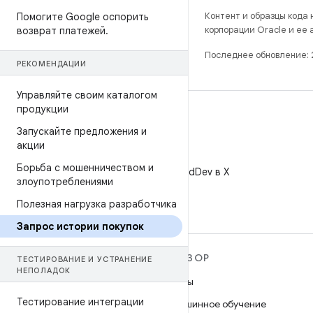
Контент и образцы кода
Помогите Google оспорить
корпорации Oracle и ее
возврат платежей
.
Последнее обновление:
РЕКОМЕНДАЦИИ
Управляйте своим каталогом
продукции
Запускайте предложения и
акции
X
Борьба с мошенничеством и
Читайте @AndroidDev в X
злоупотреблениями
Полезная нагрузка разработчика
Запрос истории покупок
ПОДРОБНЕЕ ОБ ОС
ОБЗОР
ТЕСТИРОВАНИЕ И УСТРАНЕНИЕ
НЕПОЛАДОК
ANDROID
Игры
Android
Тестирование интеграции
Машинное обучение