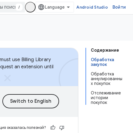
/
Android Studio
Войти
Содержание
ust use Billing Library
Обработка
закупок
equest an extension until
Обработка
аннулированны
х покупок
Отслеживание
истории
покупок
ия оказалась полезной?