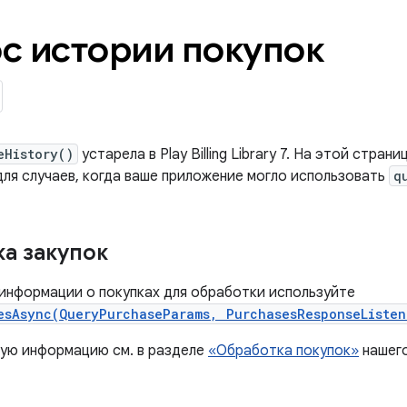
с истории покупок
eHistory()
устарела в Play Billing Library 7. На этой стр
для случаев, когда ваше приложение могло использовать
q
а закупок
 информации о покупках для обработки используйте
esAsync(QueryPurchaseParams, PurchasesResponseListen
ую информацию см. в разделе
«Обработка покупок»
нашего