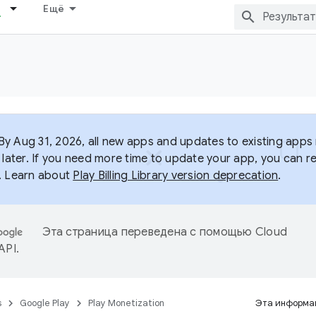
Ещё
y Aug 31, 2026, all new apps and updates to existing apps m
 later. If you need more time to update your app, you can r
. Learn about
Play Billing Library version deprecation
.
Эта страница переведена с помощью
Cloud
 API
.
s
Google Play
Play Monetization
Эта информац