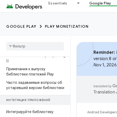
Play
Essentials
Google Play
Настройка
Дополнительные ресурсы
GOOGLE PLAY
PLAY MONETIZATION
ПЛАТЕЖНАЯ БИБЛИОТЕКА PLAY
Переход на библиотеку
выставления счетов 9
Reminder:
B
Ссылка на библиотеку Play Billing
version 8 or
⍈
Nov 1, 2026
Примечания к выпуску
библиотеки платежей Play
Часто задаваемые вопросы об
устаревшей версии библиотеки
Translation
ИНТЕГРАЦИЯ ПРИЛОЖЕНИЙ
Интегрируйте библиотеку
Android Developer