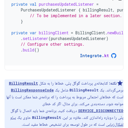
private
val
purchasesUpdatedListener
=
PurchasesUpdatedListener
{
billingResult
,
purc
// To be implemented in a later section.
}
private
var
billingClient
=
BillingClient
.
newBuilde
.
setListener
(
purchasesUpdatedListener
)
// Configure other settings.
.
build
()
Integrate
.
kt
نکته:
کتابخانه‌ی پرداخت گوگل پلی، خطاها را به شکل
BillingResult
برمی‌گرداند. یک
شامل یک
BillingResponseCode
BillingResult
است که خطاهای احتمالی مربوط به پرداخت را که برنامه‌ی شما ممکن است با آنها
مواجه شود، دسته‌بندی می‌کند. برای مثال، اگر کد خطای
دریافت کنید، برنامه‌ی شما باید اتصال با گوگل
SERVICE_DISCONNECTED
پلی را دوباره راه‌اندازی کند. علاوه بر این،
حاوی یک
پیام
BillingResult
اشکال‌زدایی
است که در طول توسعه برای تشخیص خطاها مفید است.