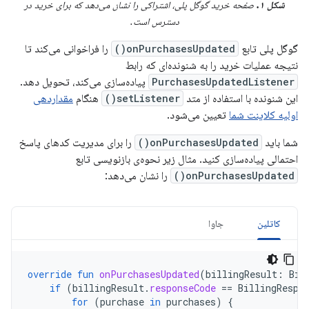
شکل ۱.
صفحه خرید گوگل پلی، اشتراکی را نشان می‌دهد که برای خرید در
دسترس است.
گوگل پلی تابع
onPurchasesUpdated()
را فراخوانی می‌کند تا
نتیجه عملیات خرید را به شنونده‌ای که رابط
PurchasesUpdatedListener
پیاده‌سازی می‌کند، تحویل دهد.
این شنونده با استفاده از متد
setListener()
هنگام
مقداردهی
اولیه کلاینت شما
تعیین می‌شود.
شما باید
onPurchasesUpdated()
را برای مدیریت کدهای پاسخ
احتمالی پیاده‌سازی کنید. مثال زیر نحوه‌ی بازنویسی تابع
onPurchasesUpdated()
را نشان می‌دهد:
کاتلین
جاوا
override
fun
onPurchasesUpdated
(
billingResult
:
Bil
if
(
billingResult
.
responseCode
==
BillingRespo
for
(
purchase
in
purchases
)
{