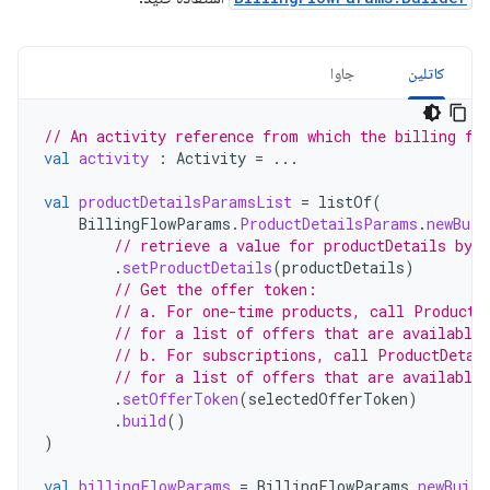
کاتلین
جاوا
// An activity reference from which the billing fl
val
activity
:
Activity
=
...
val
productDetailsParamsList
=
listOf
(
BillingFlowParams
.
ProductDetailsParams
.
newBuil
// retrieve a value for productDetails by 
.
setProductDetails
(
productDetails
)
// Get the offer token:
// a. For one-time products, call ProductD
// for a list of offers that are available 
// b. For subscriptions, call ProductDetai
// for a list of offers that are available 
.
setOfferToken
(
selectedOfferToken
)
.
build
()
)
val
billingFlowParams
=
BillingFlowParams
.
newBuild