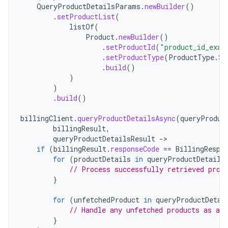
QueryProductDetailsParams
.
newBuilder
()
.
setProductList
(
listOf
(
Product
.
newBuilder
()
.
setProductId
(
"product_id_exam
.
setProductType
(
ProductType
.
SU
.
build
()
)
)
.
build
()
billingClient
.
queryProductDetailsAsync
(
queryProduc
billingResult
,
queryProductDetailsResult
-
if
(
billingResult
.
responseCode
==
BillingRespo
for
(
productDetails
in
queryProductDetails
// Process successfully retrieved prod
}
for
(
unfetchedProduct
in
queryProductDetai
// Handle any unfetched products as app
}