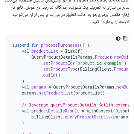
از کوروتین‌های کاتلین استفاده می‌کند،
بنابراین نیازی به تعریف یک شنونده جداگانه ندارید. در عوض، تابع تا
زمان تکمیل پرس‌وجو به حالت تعلیق در می‌آید و پس از آن می‌توانید
نتیجه را پردازش کنید:
suspend
fun
processPurchases
()
{
val
productList
=
listOf
(
QueryProductDetailsParams
.
Product
.
newBuild
.
setProductId
(
"product_id_example"
)
.
setProductType
(
BillingClient
.
ProductT
.
build
()
)
val
params
=
QueryProductDetailsParams
.
newBuil
params
.
setProductList
(
productList
)
// leverage queryProductDetails Kotlin extensi
val
productDetailsResult
=
withContext
(
Dispatc
billingClient
.
queryProductDetails
(
params
.
b
}