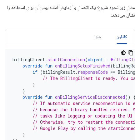
مثال زیر نحوه شروع یک اتصال و آزمایش آماده بودن آن برای استفاده را
نشان می‌دهد:
کاتلین
جاوا
billingClient
.
startConnection
(
object
:
BillingClie
override
fun
onBillingSetupFinished
(
billingRes
if
(
billingResult
.
responseCode
==
BillingR
// The BillingClient is ready. You can
}
}
override
fun
onBillingServiceDisconnected
()
{
// If automatic service reconnection is en
// because the library handles retries. Yo
// tasks like logging or updating the UI to
// Otherwise, try to restart the connectio
// Google Play by calling the startConnect
}