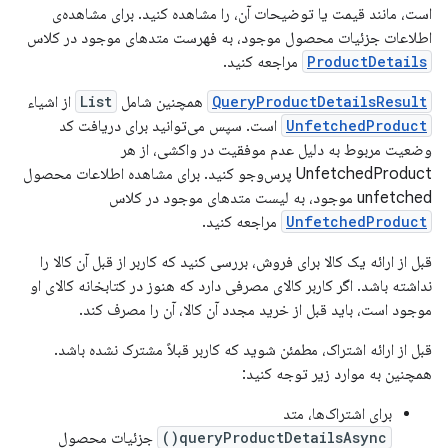
است، مانند قیمت یا توضیحات آن، را مشاهده کنید. برای مشاهده‌ی
اطلاعات جزئیات محصول موجود، به فهرست متدهای موجود در کلاس
ProductDetails
مراجعه کنید.
QueryProductDetailsResult
همچنین شامل
List
از اشیاء
UnfetchedProduct
است. سپس می‌توانید برای دریافت کد
وضعیت مربوط به دلیل عدم موفقیت در واکشی، از هر
UnfetchedProduct پرس‌وجو کنید. برای مشاهده اطلاعات محصول
unfetched موجود، به لیست متدهای موجود در کلاس
UnfetchedProduct
مراجعه کنید.
قبل از ارائه یک کالا برای فروش، بررسی کنید که کاربر از قبل آن کالا را
نداشته باشد. اگر کاربر کالای مصرفی دارد که هنوز در کتابخانه کالای او
موجود است، باید قبل از خرید مجدد آن کالا، آن را مصرف کند.
قبل از ارائه اشتراک، مطمئن شوید که کاربر قبلاً مشترک نشده باشد.
همچنین به موارد زیر توجه کنید:
برای اشتراک‌ها، متد
queryProductDetailsAsync()
جزئیات محصول