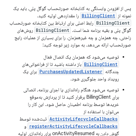
پس از افزودن وابستگی به کتابخانه صورتحساب گوگل پلی، باید یک
نمونه از
BillingClient
را مقداردهی اولیه کنید.
BillingClient
رابط اصلی برای ارتباط بین کتابخانه صورتحساب
گوگل پلی و بقیه برنامه شما است.
BillingClient
روش‌های
راحتی، چه همزمان و چه غیرهمزمان، را برای بسیاری از عملیات رایج
صورتحساب ارائه می‌دهد. به موارد زیر توجه کنید:
توصیه می‌شود که همزمان یک اتصال فعال
BillingClient
باز داشته باشید تا از فراخوانی‌های
چندگانه
PurchasesUpdatedListener
برای یک
رویداد واحد جلوگیری شود.
توصیه می‌شود هنگام راه‌اندازی یا اجرای برنامه، اتصالی
برای BillingClient برقرار کنید تا از پردازش به‌موقع
خریدها توسط برنامه اطمینان حاصل شود. این کار را
می‌توان با استفاده از
ActivityLifecycleCallbacks
ثبت‌شده توسط
registerActivityLifecycleCallbacks
و
گوش دادن به onActivityResumed برای راه‌اندازی اولیه