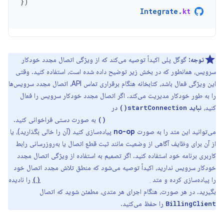
})
Integrate
.
kt
توجه:
گوگل پلی اکیداً توصیه می‌کند که از ویژگی اتصال مجدد خودکار
سرویس، همانطور که در بخش زیر توضیح داده شده است، استفاده کنید. وقتی
این ویژگی فعال باشد، کتابخانه هنگام برقراری تماس API، اتصال مجدد سرویس‌ها
را به طور خودکار مدیریت می‌کند. اگر اتصال مجدد خودکار سرویس را فعال
کنید،
نباید
در
startConnection()
به صورت دستی فراخوانی کنید.
onBillingServiceDisconnected()
می‌توانید این متد را به صورت
no-op
پیاده‌سازی کنید (آن را خالی بگذارید)، یا
از آن برای وظایف آگاهی از وضعیت مانند ثبت قطع اتصال یا به‌روزرسانی رابط
کاربری برنامه خود استفاده کنید. اگر تصمیم به استفاده از ویژگی اتصال مجدد
خودکار سرویس ندارید، اکیداً توصیه می‌شود که منطق تلاش مجدد اتصال خود
را پیاده‌سازی کرده و متد
را نادیده
onBillingServiceDisconnected()
بگیرید. در هر صورت، هنگام اجرای هر متدی، مطمئن شوید که اتصال
را حفظ می‌کنید.
BillingClient