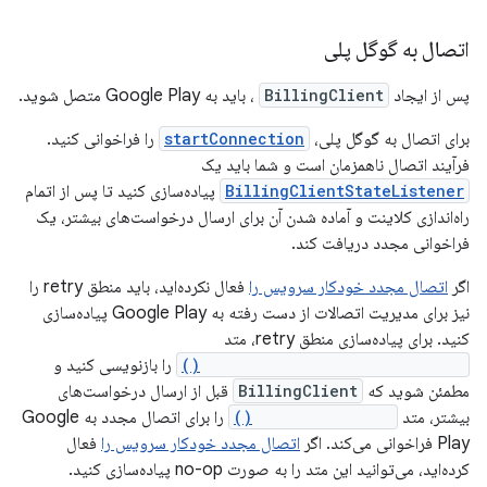
اتصال به گوگل پلی
پس از ایجاد
BillingClient
، باید به Google Play متصل شوید.
برای اتصال به گوگل پلی،
startConnection
را فراخوانی کنید.
فرآیند اتصال ناهمزمان است و شما باید یک
BillingClientStateListener
پیاده‌سازی کنید تا پس از اتمام
راه‌اندازی کلاینت و آماده شدن آن برای ارسال درخواست‌های بیشتر، یک
فراخوانی مجدد دریافت کند.
اگر
اتصال مجدد خودکار سرویس را
فعال نکرده‌اید، باید منطق retry را
نیز برای مدیریت اتصالات از دست رفته به Google Play پیاده‌سازی
کنید. برای پیاده‌سازی منطق retry، متد
onBillingServiceDisconnected()
را بازنویسی کنید و
مطمئن شوید که
BillingClient
قبل از ارسال درخواست‌های
بیشتر، متد
startConnection()
را برای اتصال مجدد به Google
Play فراخوانی می‌کند. اگر
اتصال مجدد خودکار سرویس را
فعال
کرده‌اید، می‌توانید این متد را به صورت no-op پیاده‌سازی کنید.