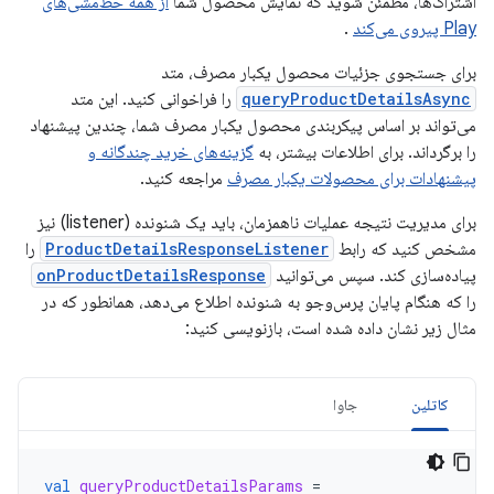
اشتراک‌ها، مطمئن شوید که نمایش محصول شما
از همه خط‌مشی‌های
Play پیروی می‌کند
.
برای جستجوی جزئیات محصول یکبار مصرف، متد
queryProductDetailsAsync
را فراخوانی کنید. این متد
می‌تواند بر اساس پیکربندی محصول یکبار مصرف شما، چندین پیشنهاد
را برگرداند. برای اطلاعات بیشتر، به
گزینه‌های خرید چندگانه و
پیشنهادات برای محصولات یکبار مصرف
مراجعه کنید.
برای مدیریت نتیجه عملیات ناهمزمان، باید یک شنونده (listener) نیز
مشخص کنید که رابط
ProductDetailsResponseListener
را
پیاده‌سازی کند. سپس می‌توانید
onProductDetailsResponse
را که هنگام پایان پرس‌وجو به شنونده اطلاع می‌دهد، همانطور که در
مثال زیر نشان داده شده است، بازنویسی کنید:
کاتلین
جاوا
val
queryProductDetailsParams
=