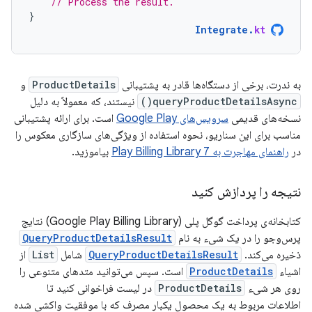
// Process the result.
}
Integrate
.
kt
به ندرت، برخی از دستگاه‌ها قادر به پشتیبانی
ProductDetails
و
queryProductDetailsAsync()
نیستند، که معمولاً به دلیل
نسخه‌های قدیمی
سرویس‌های Google Play
است. برای ارائه پشتیبانی
مناسب برای این سناریو، نحوه استفاده از ویژگی‌های سازگاری معکوس را
در
راهنمای مهاجرت به Play Billing Library 7
بیاموزید.
نتیجه را پردازش کنید
کتابخانه‌ی پرداخت گوگل پلی (Google Play Billing Library) نتایج
پرس‌وجو را در یک شیء به نام
QueryProductDetailsResult
ذخیره می‌کند.
QueryProductDetailsResult
شامل
List
از
اشیاء
ProductDetails
است. سپس می‌توانید متدهای متنوعی را
روی هر شیء
ProductDetails
در لیست فراخوانی کنید تا
اطلاعات مربوط به یک محصول یکبار مصرف که با موفقیت واکشی شده