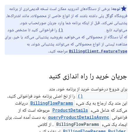
توجه:
برخی از دستگاه‌های اندروید ممکن است نسخه قدیمی‌تری از برنامه
فروشگاه گوگل پلی داشته باشند که از انواع خاصی از محصولات، مانند اشتراک‌ها،
پشتیبانی نمی‌کند. قبل از اینکه برنامه شما وارد جریان صورتحساب شود،
می‌توانید تابع
را فراخوانی کنید تا مشخص شود
isFeatureSupported()
که آیا دستگاه از محصولاتی که می‌خواهید بفروشید پشتیبانی می‌کند یا خیر. برای
مشاهده لیستی از انواع محصولاتی که می‌توانند پشتیبانی شوند، به
مراجعه کنید.
BillingClient.FeatureType
جریان خرید را راه اندازی کنید
برای شروع درخواست خرید از برنامه خود، متد
launchBillingFlow()
را از نخ اصلی برنامه خود فراخوانی کنید.
این متد یک ارجاع به یک شیء
BillingFlowParams
دریافت
می‌کند که شامل شیء
ProductDetails
مربوطه است که از
فراخوانی
queryProductDetailsAsync
به دست آمده است. برای
ایجاد یک شیء
BillingFlowParams
، از کلاس
BillingFlowParams.Builder
استفاده کنید.