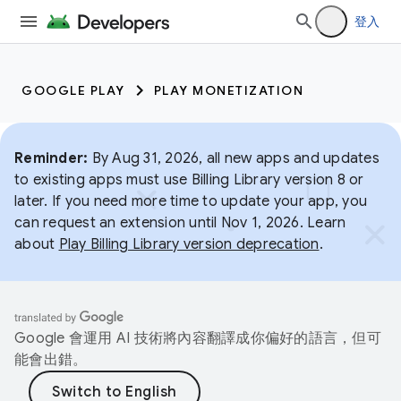
登入
GOOGLE PLAY
PLAY MONETIZATION
Reminder:
By Aug 31, 2026, all new apps and updates
to existing apps must use Billing Library version 8 or
later. If you need more time to update your app, you
can request an extension until Nov 1, 2026. Learn
about
Play Billing Library version deprecation
.
Google 會運用 AI 技術將內容翻譯成你偏好的語言，但可
能會出錯。