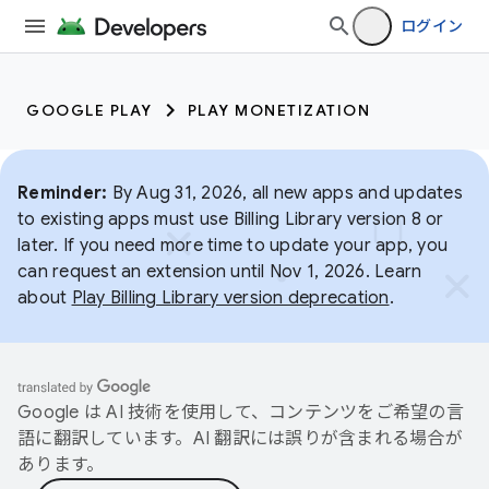
ログイン
GOOGLE PLAY
PLAY MONETIZATION
Reminder:
By Aug 31, 2026, all new apps and updates
to existing apps must use Billing Library version 8 or
later. If you need more time to update your app, you
can request an extension until Nov 1, 2026. Learn
about
Play Billing Library version deprecation
.
Google は AI 技術を使用して、コンテンツをご希望の言
語に翻訳しています。AI 翻訳には誤りが含まれる場合が
あります。