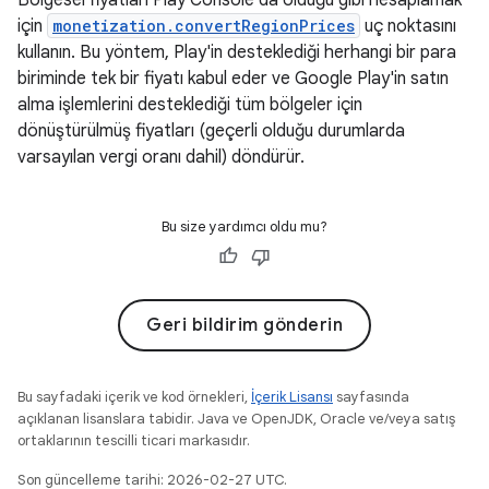
Bölgesel fiyatları Play Console'da olduğu gibi hesaplamak
için
monetization.convertRegionPrices
uç noktasını
kullanın. Bu yöntem, Play'in desteklediği herhangi bir para
biriminde tek bir fiyatı kabul eder ve Google Play'in satın
alma işlemlerini desteklediği tüm bölgeler için
dönüştürülmüş fiyatları (geçerli olduğu durumlarda
varsayılan vergi oranı dahil) döndürür.
Bu size yardımcı oldu mu?
Geri bildirim gönderin
Bu sayfadaki içerik ve kod örnekleri,
İçerik Lisansı
sayfasında
açıklanan lisanslara tabidir. Java ve OpenJDK, Oracle ve/veya satış
ortaklarının tescilli ticari markasıdır.
Son güncelleme tarihi: 2026-02-27 UTC.