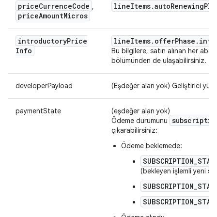
price
Currence
Code
line
Items
.
auto
Renewing
Pla
,
price
Amount
Micros
introductory
Price
line
Items
.
offer
Phase
.
intr
Info
Bu bilgilere, satın alınan her abon
bölümünden de ulaşabilirsiniz.
developerPayload
(Eşdeğer alan yok) Geliştirici yükü
paymentState
(eşdeğer alan yok)
subscriptio
Ödeme durumunu
çıkarabilirsiniz:
Ödeme beklemede:
SUBSCRIPTION_STAT
(bekleyen işlemli yeni sa
SUBSCRIPTION_STAT
SUBSCRIPTION_STAT