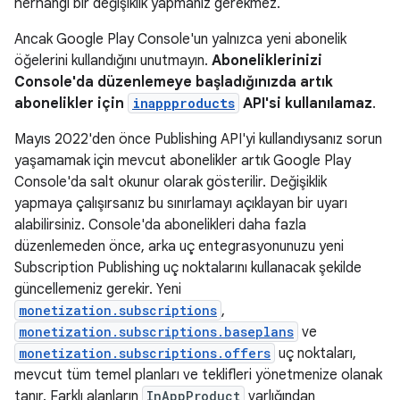
herhangi bir değişiklik yapmanız gerekmez.
Ancak Google Play Console'un yalnızca yeni abonelik
öğelerini kullandığını unutmayın.
Aboneliklerinizi
Console'da düzenlemeye başladığınızda artık
abonelikler için
inappproducts
API'si kullanılamaz
.
Mayıs 2022'den önce Publishing API'yi kullandıysanız sorun
yaşamamak için mevcut abonelikler artık Google Play
Console'da salt okunur olarak gösterilir. Değişiklik
yapmaya çalışırsanız bu sınırlamayı açıklayan bir uyarı
alabilirsiniz. Console'da abonelikleri daha fazla
düzenlemeden önce, arka uç entegrasyonunuzu yeni
Subscription Publishing uç noktalarını kullanacak şekilde
güncellemeniz gerekir. Yeni
monetization.subscriptions
,
monetization.subscriptions.baseplans
ve
monetization.subscriptions.offers
uç noktaları,
mevcut tüm temel planları ve teklifleri yönetmenize olanak
tanır. Farklı alanların
InAppProduct
varlığından