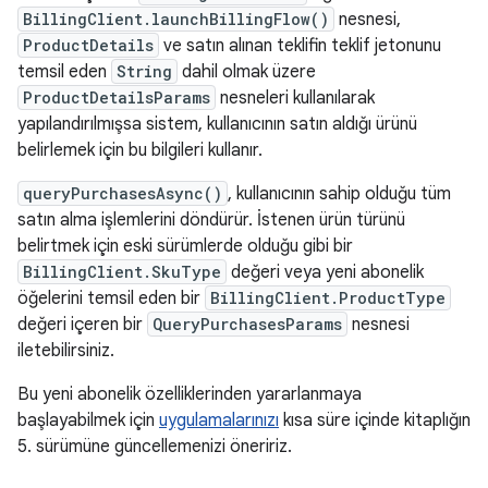
BillingClient.launchBillingFlow()
nesnesi,
ProductDetails
ve satın alınan teklifin teklif jetonunu
temsil eden
String
dahil olmak üzere
ProductDetailsParams
nesneleri kullanılarak
yapılandırılmışsa sistem, kullanıcının satın aldığı ürünü
belirlemek için bu bilgileri kullanır.
queryPurchasesAsync()
, kullanıcının sahip olduğu tüm
satın alma işlemlerini döndürür. İstenen ürün türünü
belirtmek için eski sürümlerde olduğu gibi bir
BillingClient.SkuType
değeri veya yeni abonelik
öğelerini temsil eden bir
BillingClient.ProductType
değeri içeren bir
QueryPurchasesParams
nesnesi
iletebilirsiniz.
Bu yeni abonelik özelliklerinden yararlanmaya
başlayabilmek için
uygulamalarınızı
kısa süre içinde kitaplığın
5. sürümüne güncellemenizi öneririz.