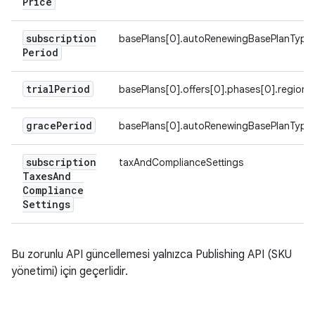
Price
subscription
basePlans[0].autoRenewingBasePlanType.b
Period
trial
Period
basePlans[0].offers[0].phases[0].regional
grace
Period
basePlans[0].autoRenewingBasePlanType.
subscription
taxAndComplianceSettings
Taxes
And
Compliance
Settings
Bu zorunlu API güncellemesi yalnızca Publishing API (SKU
yönetimi) için geçerlidir.