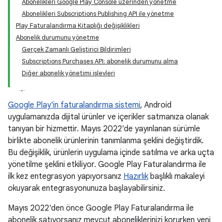
Abonelikleri Google Play Console üzerinden yönetme
Abonelikleri Subscriptions Publishing API ile yönetme
Play Faturalandırma Kitaplığı değişiklikleri
Abonelik durumunu yönetme
Gerçek Zamanlı Geliştirici Bildirimleri
Subscriptions Purchases API: abonelik durumunu alma
Diğer abonelik yönetimi işlevleri
Google Play'in faturalandırma sistemi
, Android
uygulamanızda dijital ürünler ve içerikler satmanıza olanak
tanıyan bir hizmettir. Mayıs 2022'de yayınlanan sürümle
birlikte abonelik ürünlerinin tanımlanma şeklini değiştirdik.
Bu değişiklik, ürünlerin uygulama içinde satılma ve arka uçta
yönetilme şeklini etkiliyor. Google Play Faturalandırma ile
ilk kez entegrasyon yapıyorsanız
Hazırlık
başlıklı makaleyi
okuyarak entegrasyonunuza başlayabilirsiniz.
Mayıs 2022'den önce Google Play Faturalandırma ile
abonelik satıyorsanız mevcut aboneliklerinizi korurken yeni