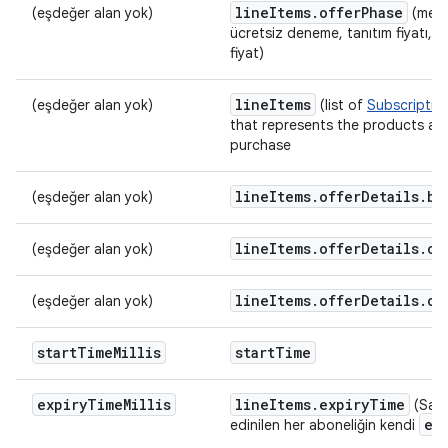
line
Items
.
offer
Phase
(eşdeğer alan yok)
(mevc
ücretsiz deneme, tanıtım fiyatı, or
fiyat)
line
Items
(eşdeğer alan yok)
(list of
Subscriptio
that represents the products acq
purchase
line
Items
.
offer
Details
.
ba
(eşdeğer alan yok)
line
Items
.
offer
Details
.
of
(eşdeğer alan yok)
line
Items
.
offer
Details
.
of
(eşdeğer alan yok)
start
Time
Millis
start
Time
expiry
Time
Millis
line
Items
.
expiry
Time
(Satı
ex
edinilen her aboneliğin kendi