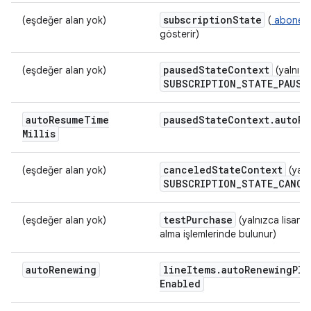
subscription
State
(eşdeğer alan yok)
(
aboneli
gösterir)
paused
State
Context
(eşdeğer alan yok)
(yalnız
SUBSCRIPTION
_
STATE
_
PAUSE
auto
Resume
Time
paused
State
Context
.
auto
Re
Millis
canceled
State
Context
(eşdeğer alan yok)
(yaln
SUBSCRIPTION
_
STATE
_
CANCE
test
Purchase
(eşdeğer alan yok)
(yalnızca lisanslı
alma işlemlerinde bulunur)
auto
Renewing
line
Items
.
auto
Renewing
Pla
Enabled