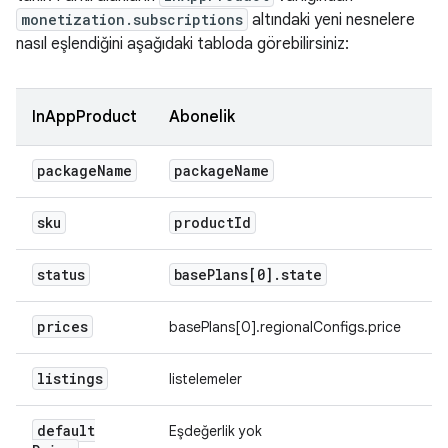
monetization.subscriptions
altındaki yeni nesnelere
nasıl eşlendiğini aşağıdaki tabloda görebilirsiniz:
InAppProduct
Abonelik
package
Name
package
Name
sku
product
Id
status
base
Plans[0]
.
state
prices
basePlans[0].regionalConfigs.price
listings
listelemeler
default
Eşdeğerlik yok