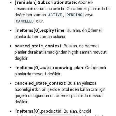
[Yeni alan] SubscriptionState
: Abonelik
nesnesinin durumunu belirtir. Ön ödemeli planlarda bu
değer her zaman
ACTIVE
,
PENDING
veya
CANCELED
olur.
lineItems[0].expiryTime
: Bu alan, ön ödemeli
planlarda her zaman bulunur.
paused_state_context
: Bu alan, ön ödemeli
planlar duraklatılamadığından hiçbir zaman mevcut
değildir.
lineItems[0].auto_renewing_plan
: Ön ödemeli
planlarda mevcut değildir.
canceled_state_context
: Bu alan yalnızca
aboneliği etkin bir şekilde iptal eden kullanıcılar için
geçerli olduğundan ön ödemeli planlarda mevcut
değildir.
lineItems[0].productId
: Bu alan, önceki