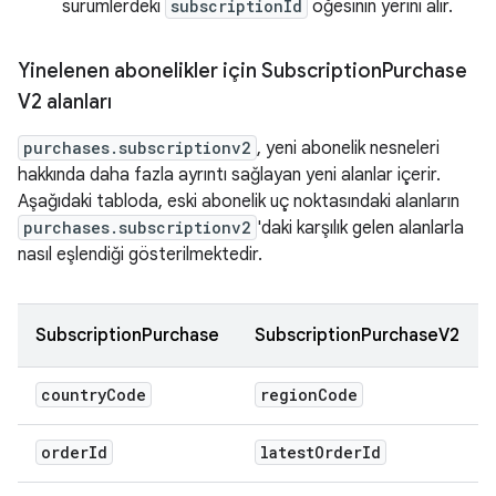
sürümlerdeki
subscriptionId
öğesinin yerini alır.
Yinelenen abonelikler için Subscription
Purchase
V2 alanları
purchases.subscriptionv2
, yeni abonelik nesneleri
hakkında daha fazla ayrıntı sağlayan yeni alanlar içerir.
Aşağıdaki tabloda, eski abonelik uç noktasındaki alanların
purchases.subscriptionv2
'daki karşılık gelen alanlarla
nasıl eşlendiği gösterilmektedir.
SubscriptionPurchase
SubscriptionPurchaseV2
country
Code
region
Code
order
Id
latest
Order
Id