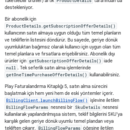
tüketilebilir ürünler) artık
ProductDetails
tarafından da
destekleniyor.
Bir abonelik için
ProductDetails.getSubscriptionOfferDetails()
kullanıcının satın almaya uygun olduğu tüm temel planların
ve tekliflerin listesini döndürür. Bu sayede, geriye dönük
uyumluluktan bağımsız olarak kullanıcı için uygun olan tüm
temel planlara ve fırsatlara erişebilirsiniz. Abonelik dışı
ürünler için
getSubscriptionOfferDetails()
iade
null
. Tek seferlik satın alma işlemlerinde
getOneTimePurchaseOfferDetails()
kullanabilirsiniz.
Play Faturalandırma Kitaplığı 5, satın alma sürecini
başlatmak için hem yeni hem de eski yöntemler içerir.
BillingClient.launchBillingFlow()
işlevine iletilen
BillingFlowParams
nesnesi bir
SkuDetails
nesnesi
kullanılarak yapılandırılmışsa sistem, teklif bilgilerini SKU'ya
karşılık gelen geriye dönük uyumlu temel plandan veya
tekliften çıkarır.
BillingFlowParams
öğesine iletilen