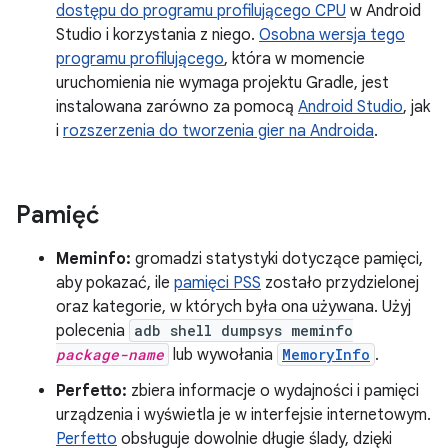
dostępu do programu profilującego CPU
w Android
Studio i korzystania z niego.
Osobna wersja tego
programu profilującego
, która w momencie
uruchomienia nie wymaga projektu Gradle, jest
instalowana zarówno za pomocą
Android Studio
, jak
i
rozszerzenia do tworzenia gier na Androida
.
Pamięć
Meminfo:
gromadzi statystyki dotyczące pamięci,
aby pokazać, ile
pamięci PSS
zostało przydzielonej
oraz kategorie, w których była ona używana. Użyj
polecenia
adb shell dumpsys meminfo
package-name
lub wywołania
MemoryInfo
.
Perfetto:
zbiera informacje o wydajności i pamięci
urządzenia i wyświetla je w interfejsie internetowym.
Perfetto
obsługuje dowolnie długie ślady, dzięki