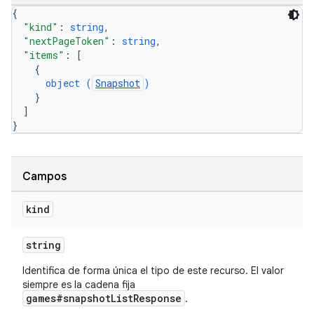
{
"kind"
: 
string
,
"nextPageToken"
: 
string
,
"items"
: 
[
{
object (
Snapshot
)
}
]
}
Campos
kind
string
Identifica de forma única el tipo de este recurso. El valor
siempre es la cadena fija
games#snapshotListResponse
.