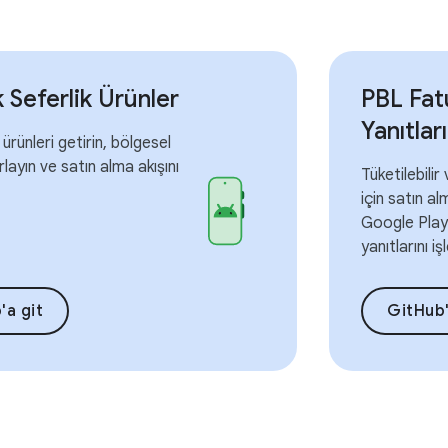
 Seferlik Ürünler
PBL Fat
Yanıtları
 ürünleri getirin, bölgesel
rlayın ve satın alma akışını
Tüketilebili
için satın al
Google Play
yanıtlarını iş
'a git
GitHub'