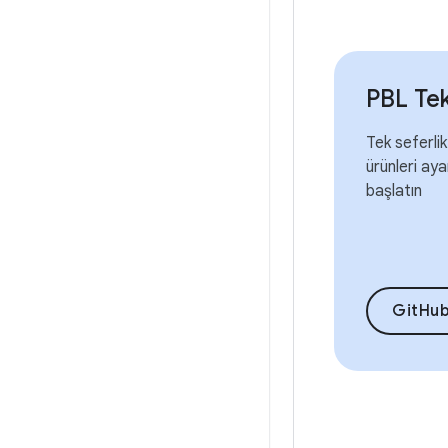
PBL Tek
Tek seferlik
ürünleri aya
başlatın
GitHub