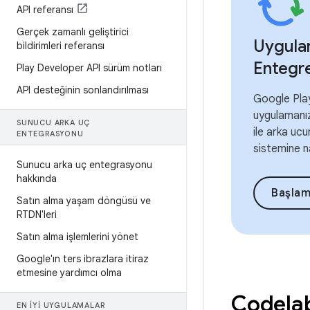
API referansı
Gerçek zamanlı geliştirici
Uygulam
bildirimleri referansı
Entegr
Play Developer API sürüm notları
API desteğinin sonlandırılması
Google Play
uygulamanız
SUNUCU ARKA UÇ
ile arka uc
ENTEGRASYONU
sistemine n
Sunucu arka uç entegrasyonu
hakkında
Başla
Satın alma yaşam döngüsü ve
RTDN'leri
Satın alma işlemlerini yönet
Google'ın ters ibrazlara itiraz
etmesine yardımcı olma
Codela
EN IYI UYGULAMALAR