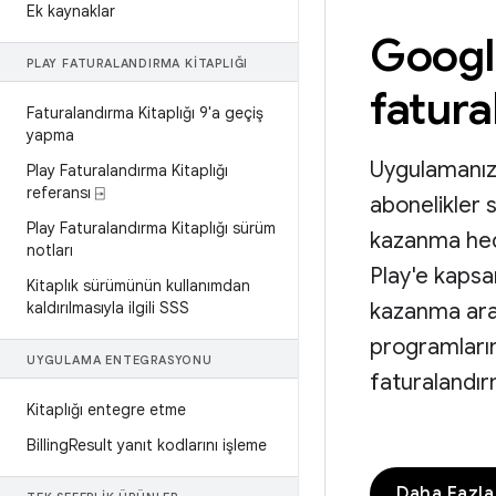
Ek kaynaklar
Google
PLAY FATURALANDIRMA KITAPLIĞI
fatura
Faturalandırma Kitaplığı 9'a geçiş
yapma
Uygulamanızd
Play Faturalandırma Kitaplığı
referansı ⍈
abonelikler
Play Faturalandırma Kitaplığı sürüm
kazanma hed
notları
Play'e kapsa
Kitaplık sürümünün kullanımdan
kaldırılmasıyla ilgili SSS
kazanma araç
programlarım
UYGULAMA ENTEGRASYONU
faturalandır
Kitaplığı entegre etme
Billing
Result yanıt kodlarını işleme
Daha Fazla 