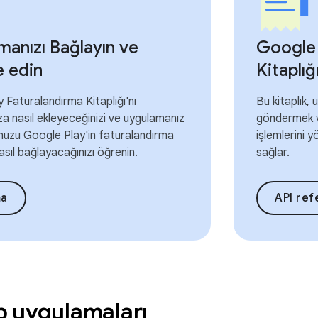
anızı Bağlayın ve
Google 
e edin
Kitaplığ
 Faturalandırma Kitaplığı'nı
Bu kitaplık, 
a nasıl ekleyeceğinizi ve uygulamanız
göndermek v
unuzu Google Play'in faturalandırma
işlemlerini 
asıl bağlayacağınızı öğrenin.
sağlar.
ma
API ref
b uygulamaları