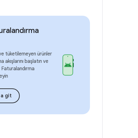
uralandırma
r ve tüketilemeyen ürünler
ma akışlarını başlatın ve
 Faturalandırma
leyin
a git