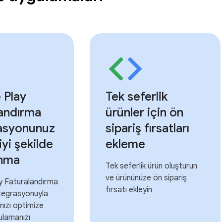
 Play
Tek seferlik
landırma
ürünler için ön
asyonunuz
sipariş fırsatları
iyi şekilde
ekleme
anma
Tek seferlik ürün oluşturun
ve ürününüze ön sipariş
y Faturalandırma
fırsatı ekleyin
ntegrasyonuyla
ınızı optimize
ulamanızı