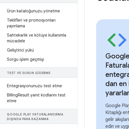
Ürün kataloğunuzu yönetme
Teklifleri ve promosyonları
yayınlama
Sahtekarlık ve kötüye kullanımla
mücadele
Geliştirici yükü
Google
Sorgu işlem geçmişi
Fatura
entegr
TEST VE SORUN GIDERME
dan en 
Entegrasyonunuzu test etme
yararl
Billing
Result yanıt kodlarını test
etme
Google Pla
Kitaplığı e
GOOGLE PLAY FATURALANDIRMA
gelir akışlar
DIŞINDA PARA KAZANMA
edin ve uyg