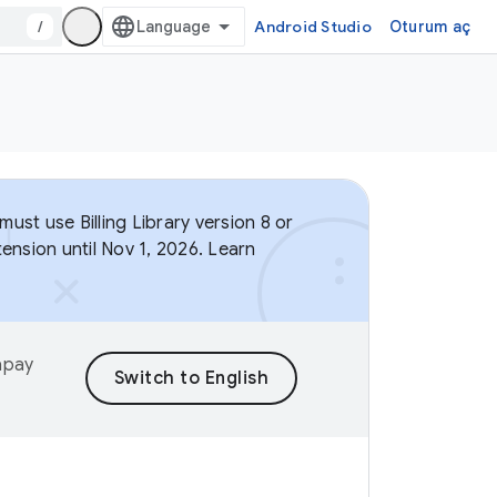
/
Android Studio
Oturum aç
ust use Billing Library version 8 or
ension until Nov 1, 2026. Learn
yapay