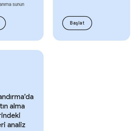
lanıma sunun
Başlat
andırma'da
tın alma
rindeki
ri analiz