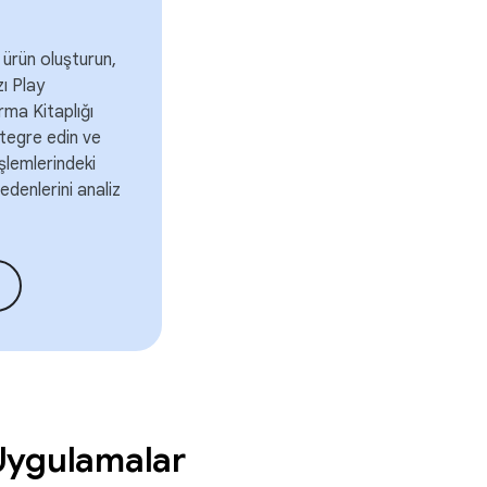
 ürün oluşturun,
ı Play
rma Kitaplığı
ntegre edin ve
şlemlerindeki
edenlerini analiz
Uygulamalar