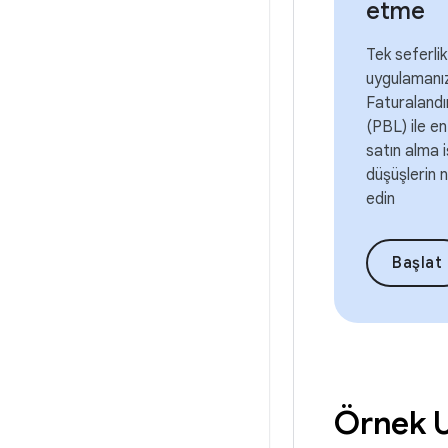
etme
Tek seferlik
uygulamanız
Faturalandı
(PBL) ile e
satın alma i
düşüşlerin n
edin
Başlat
Örnek 