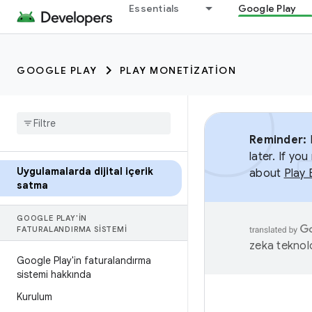
Essentials
Google Play
GOOGLE PLAY
PLAY MONETIZATION
Reminder:
B
later. If y
Uygulamalarda dijital içerik
about
Play 
satma
GOOGLE PLAY'IN
FATURALANDIRMA SISTEMI
zeka teknoloj
Google Play'in faturalandırma
sistemi hakkında
Kurulum