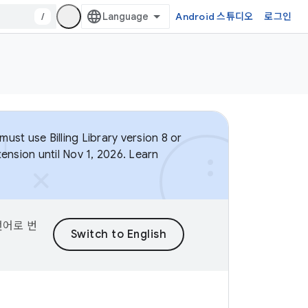
/
Android 스튜디오
로그인
ust use Billing Library version 8 or
ension until Nov 1, 2026. Learn
언어로 번