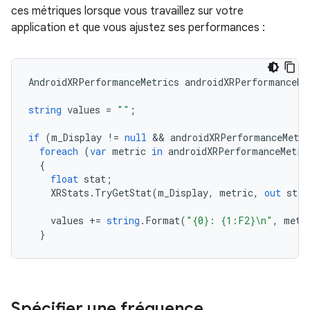
ces métriques lorsque vous travaillez sur votre
application et que vous ajustez ses performances :
AndroidXRPerformanceMetrics
androidXRPerformanceMe
string
values
=
""
;
if
(
m_Display
!=
null
 && 
androidXRPerformanceMetri
foreach
(
var
metric
in
androidXRPerformanceMetri
{
float
stat
;
XRStats
.
TryGetStat
(
m_Display
,
metric
,
out
stat
values
+=
string
.
Format
(
"{0}: {1:F2}\n"
,
metr
}
Spécifier une fréquence