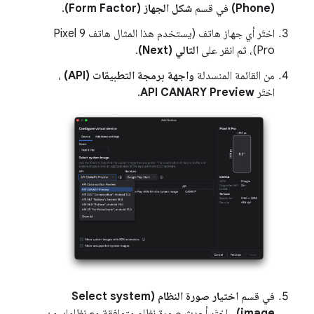
(Phone)
في قسم
شكل الجهاز (Form Factor)
.
اختَر أي جهاز هاتف (يستخدم هذا المثال هاتف Pixel 9
Pro)، ثم انقر على
التالي (Next)
.
من القائمة المنسدلة
واجهة برمجة التطبيقات (API)
،
اختَر
API CANARY Preview
.
في قسم
اختيار صورة النظام (Select system
image)
، اختَر أحدث صورة نظام متوافقة مع نظامك من