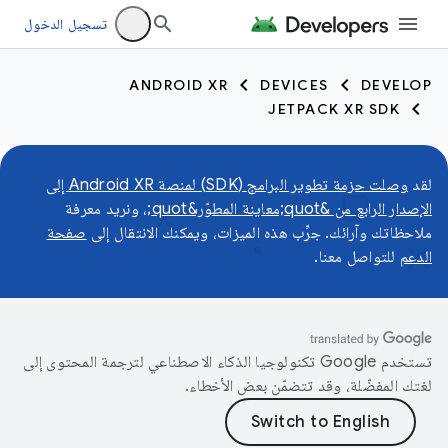
تسجيل الدخول
ANDROID XR
DEVICES
DEVELOP
JETPACK XR SDK
لقد
وصلت حزمة تطوير البرامج (SDK) لمنصة Android XR إلى
الإصدار الرابع من &quot;معاينة المطوّر&quot;
، ونريد معرفة
ملاحظاتك وآرائك. جرِّب هذه الميزات، ويمكنك الانتقال إلى
صفحة
الدعم
للتواصل معنا.
تستخدم Google تكنولوجيا الذكاء الاصطناعي لترجمة المحتوى إلى
لغتك المفضّلة، وقد تتضمّن بعض الأخطاء.