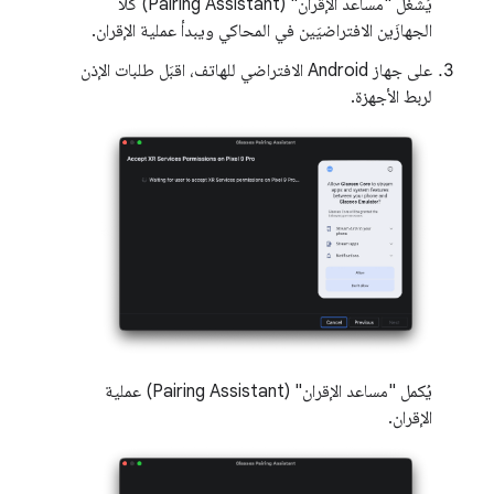
يُشغِّل "مساعد الإقران" (Pairing Assistant) كلا
الجهازَين الافتراضيَين في المحاكي ويبدأ عملية الإقران.
على جهاز Android الافتراضي للهاتف، اقبَل طلبات الإذن
لربط الأجهزة.
يُكمل "مساعد الإقران" (Pairing Assistant) عملية
الإقران.