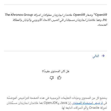
‫OpenXR™ وشعار OpenXR علامتان تجاريتان مملوكتان لشركة The Khronos Group
Inc. وهما علامتان تجاريتان مسجلتان في الصين، الاتحاد الأوروبي واليابان والمملكة
المتحدة.
التالي
arrow_forward
هل كان المحتوى مفيدًا؟
يخضع كل من المحتوى وعيّنات التعليمات البرمجية في هذه الصفحة للتراخيص الموضحّة
في
ترخيص استخدام المحتوى
. إنّ Java وOpenJDK هما علامتان تجاريتان مسجَّلتان
لشركة Oracle و/أو الشركات التابعة لها.