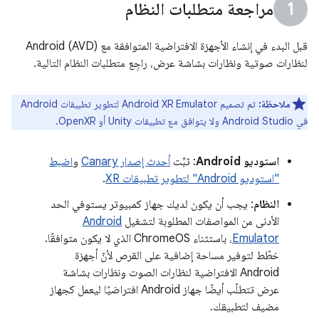
مراجعة متطلبات النظام
قبل البدء في إنشاء الأجهزة الافتراضية المتوافقة مع Android (AVD)
لنظارات صوتية ونظارات بشاشة عرض، راجِع متطلبات النظام التالية.
ملاحظة:
تم تصميم Android XR Emulator لتطوير تطبيقات Android
في Android Studio ولا يتوافق مع تطبيقات Unity أو OpenXR.
استوديو Android
: ثبِّت
أحدث إصدار Canary
و
اضبط
"استوديو Android" لتطوير تطبيقات XR
.
النظام
: يجب أن يكون لديك جهاز كمبيوتر يستوفي الحد
الأدنى من المواصفات المطلوبة لتشغيل
Android
Emulator
، باستثناء ChromeOS الذي لا يكون متوافقًا.
خطّط لتوفير مساحة إضافية على القرص لأنّ أجهزة
Android الافتراضية لنظارات الصوت ونظارات بشاشة
عرض تتطلّب أيضًا جهاز Android افتراضيًا ليعمل كجهاز
مضيف لتطبيقك.