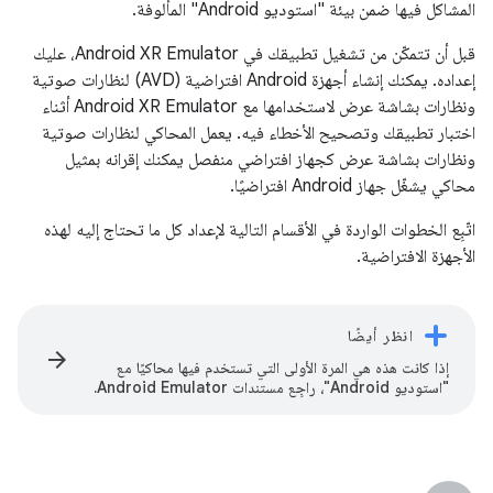
المشاكل فيها ضمن بيئة "استوديو Android" المألوفة.
قبل أن تتمكّن من تشغيل تطبيقك في Android XR Emulator، عليك
إعداده. يمكنك إنشاء أجهزة Android افتراضية (AVD) لنظارات صوتية
ونظارات بشاشة عرض لاستخدامها مع Android XR Emulator أثناء
اختبار تطبيقك وتصحيح الأخطاء فيه. يعمل المحاكي لنظارات صوتية
ونظارات بشاشة عرض كجهاز افتراضي منفصل يمكنك إقرانه بمثيل
محاكي يشغّل جهاز Android افتراضيًا.
اتّبِع الخطوات الواردة في الأقسام التالية لإعداد كل ما تحتاج إليه لهذه
الأجهزة الافتراضية.
انظر أيضًا
arrow_forward
إذا كانت هذه هي المرة الأولى التي تستخدم فيها محاكيًا مع
"استوديو Android"، راجِع مستندات Android Emulator.