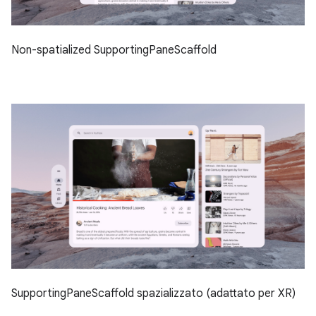
Non-spatialized SupportingPaneScaffold
SupportingPaneScaffold spazializzato (adattato per XR)