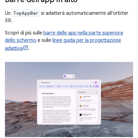
Un
TopAppBar
si adatterà automaticamente all'orbiter
XR.
Scopri di più sulle
barre delle app nella parte superiore
dello schermo
e sulle
linee guida per la progettazione
adattiva
.