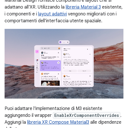
Material Design fornisce componenti e layout che si
adattano all'XR. Utilizzando la
libreria Material 3
esistente,
i componenti e i
layout adattivi
vengono migliorati con i
comportamenti dell'interfaccia utente spaziale.
Puoi adattare l'implementazione di M3 esistente
aggiungendo il wrapper
EnableXrComponentOverrides
.
Aggiungi la
libreria XR Compose Material3
alle dipendenze