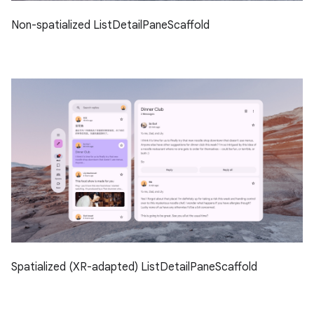
Non-spatialized ListDetailPaneScaffold
Spatialized (XR-adapted) ListDetailPaneScaffold