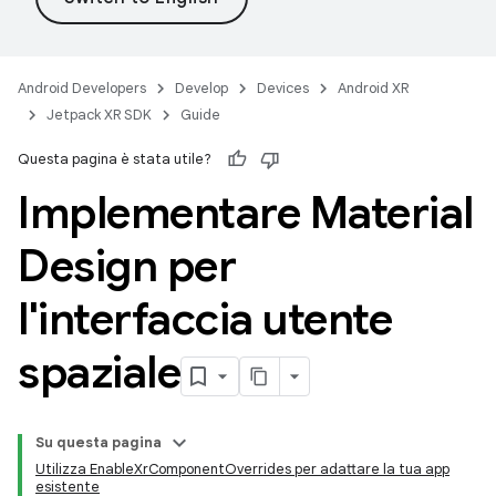
Android Developers
Develop
Devices
Android XR
Jetpack XR SDK
Guide
Questa pagina è stata utile?
Implementare Material
Design per
l'interfaccia utente
spaziale
Su questa pagina
Utilizza EnableXrComponentOverrides per adattare la tua app
esistente