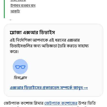
উপাদান ব্যবধান মান
আকৃতি
প্রযোজ্য এক্সআর ডিভাইস
এই নির্দেশিকা আপনাকে এই ধরনের এক্সআর
ডিভাইসগুলির জন্য অভিজ্ঞতা তৈরি করতে সাহায্য
করে।
ডিসপ্লে গ্লাস
এক্সআর ডিভাইসের প্রকারভেদ সম্পর্কে জানুন →
জেটপ্যাক কম্পোজ গ্লিমার
জেটপ্যাক কম্পোজের
উপর ভিত্তি