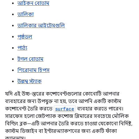
আইকন বোতাম
তালিকা
তালিকার আইটেমগুলি
পৃষ্ঠতল
পাঠ্য
টগল বোতাম
শিরোনাম চিপস
উল্লম্ব স্ট্যাক
যদি এই উচ্চ-স্তরের কম্পোনেন্টগুলোর কোনোটি আপনার
ব্যবহারের জন্য উপযুক্ত না হয়, তবে আপনি একটি কাস্টম
কম্পোনেন্ট তৈরি করতে
surface
ব্যবহার করতে পারেন।
সারফেস হলো জেটপ্যাক কম্পোজ গ্লিমারের সবচেয়ে মৌলিক
বিল্ডিং ব্লক—এটি আপনার তৈরি করতে চাওয়া যেকোনো নির্দিষ্ট,
কাস্টম ডিজাইন বা ইন্টারঅ্যাকশনের জন্য একটি ফাঁকা
ক্যানভাস।