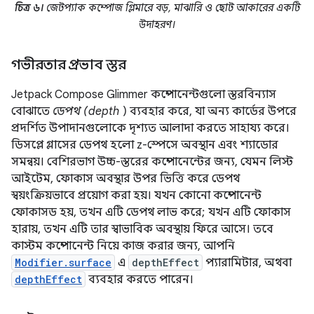
চিত্র ৬।
জেটপ্যাক কম্পোজ গ্লিমারে বড়, মাঝারি ও ছোট আকারের একটি
উদাহরণ।
গভীরতার প্রভাব স্তর
Jetpack Compose Glimmer কম্পোনেন্টগুলো স্তরবিন্যাস
বোঝাতে
ডেপথ (depth
) ব্যবহার করে, যা অন্য কার্ডের উপরে
প্রদর্শিত উপাদানগুলোকে দৃশ্যত আলাদা করতে সাহায্য করে।
ডিসপ্লে গ্লাসের ডেপথ হলো z-স্পেসে অবস্থান এবং শ্যাডোর
সমন্বয়। বেশিরভাগ উচ্চ-স্তরের কম্পোনেন্টের জন্য, যেমন লিস্ট
আইটেম, ফোকাস অবস্থার উপর ভিত্তি করে ডেপথ
স্বয়ংক্রিয়ভাবে প্রয়োগ করা হয়। যখন কোনো কম্পোনেন্ট
ফোকাসড হয়, তখন এটি ডেপথ লাভ করে; যখন এটি ফোকাস
হারায়, তখন এটি তার স্বাভাবিক অবস্থায় ফিরে আসে। তবে
কাস্টম কম্পোনেন্ট নিয়ে কাজ করার জন্য, আপনি
Modifier.surface
এ
depthEffect
প্যারামিটার, অথবা
depthEffect
ব্যবহার করতে পারেন।