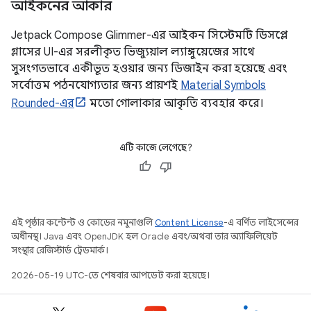
আইকনের আকার
Jetpack Compose Glimmer-এর আইকন সিস্টেমটি ডিসপ্লে
গ্লাসের UI-এর সরলীকৃত ভিজ্যুয়াল ল্যাঙ্গুয়েজের সাথে
সুসংগতভাবে একীভূত হওয়ার জন্য ডিজাইন করা হয়েছে এবং
সর্বোত্তম পঠনযোগ্যতার জন্য প্রায়শই
Material Symbols
Rounded-এর
মতো গোলাকার আকৃতি ব্যবহার করে।
এটি কাজে লেগেছে?
এই পৃষ্ঠার কন্টেন্ট ও কোডের নমুনাগুলি
Content License
-এ বর্ণিত লাইসেন্সের
অধীনস্থ। Java এবং OpenJDK হল Oracle এবং/অথবা তার অ্যাফিলিয়েট
সংস্থার রেজিস্টার্ড ট্রেডমার্ক।
2026-05-19 UTC-তে শেষবার আপডেট করা হয়েছে।